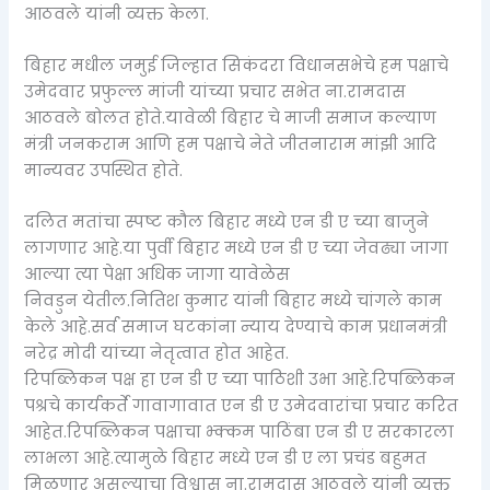
आठवले यांनी व्यक्त केला.
बिहार मधील जमुई जिल्हात सिकंदरा विधानसभेचे हम पक्षाचे
उमेदवार प्रफुल्ल मांजी यांच्या प्रचार सभेत ना.रामदास
आठवले बोलत होते.यावेळी बिहार चे माजी समाज कल्याण
मंत्री जनकराम आणि हम पक्षाचे नेते जीतनाराम मांझी आदि
मान्यवर उपस्थित होते.
दलित मतांचा स्पष्ट कौल बिहार मध्ये एन डी ए च्या बाजुने
लागणार आहे.या पुर्वी बिहार मध्ये एन डी ए च्या जेवढ्या जागा
आल्या त्या पेक्षा अधिक जागा यावेळेस
निवडुन येतील.नितिश कुमार यांनी बिहार मध्ये चांगले काम
केले आहे.सर्व समाज घटकांना न्याय देण्याचे काम प्रधानमंत्री
नरेद्र मोदी यांच्या नेतृत्वात होत आहेत.
रिपब्लिकन पक्ष हा एन डी ए च्या पाठिशी उभा आहे.रिपब्लिकन
पश्रचे कार्यकर्ते गावागावात एन डी ए उमेदवारांचा प्रचार करित
आहेत.रिपब्लिकन पक्षाचा भ्क्कम पाठिंबा एन डी ए सरकारला
लाभला आहे.त्यामुळे बिहार मध्ये एन डी ए ला प्रचंड बहुमत
मिळणार असल्याचा विश्वास ना.रामदास आठवले यांनी व्यक्त