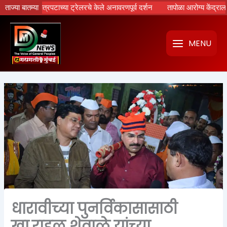
Skip
ामायण’ चित्रपटाच्या ट्रेलरचे केले अनावरणपूर्व दर्शन
ताज्या बातम्या
तापोळा आरोग्य केंद्राला उपमु
to
content
MENU
धारावीच्या पुनर्विकासासाठी
खा.राहुल शेवाळे यांच्या