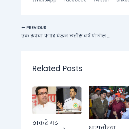
PREVIOUS
एक रूपया पगार घेऊन छत्तीस वर्षे पोलीस खात्यात काम करणारा सच्चा राष्ट्रभक्त/ देशभक्त मा. जावेद अहमद
Related Posts
ठाकरे गट
धारावीच्या