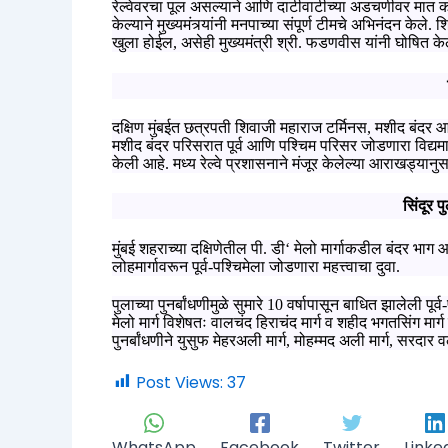
रेल्वेवरचा पूल असल्याने आणि दाटीवाटीच्या अडचणीवर मात करू
केल्याने मुख्यमंत्र्यांनी मनपाच्या संपूर्ण टीमचे अभिनंदन केले.
खुला होईल
,
असेही मुख्यमंत्री श्री. फडणवीस यांनी घोषित के
दक्षिण मुंबईत छत्रपती शिवाजी महाराज टर्मिनस
,
मशीद बंदर आण
मशीद बंदर परिसरात पूर्व आणि पश्चिम परिसर जोडणारा विद्यमान 
केली आहे. मध्‍य रेल्‍वे प्रशासनाने मंजूर केलेल्‍या आराखड्यान
सिंदूर प
मुंबई शहराच्या दक्षिणेतील पी. डी
‘
मेलो मार्गाकडील बंदर भाग आ
लोहमार्गावरून पूर्व-पश्चिमेला जोडणारा महत्त्वाचा दुवा.
पुलाच्या पुनर्बांधणीमुळे सुमारे
10
वर्षापासून बाधित झालेली पूर्
मेलो मार्ग विशेषतः वालचंद हिराचंद मार्ग व शहीद भगतसिंग मार्
पुनर्बांधणीने युसुफ मेहरअली मार्ग
,
मोहम्मद अली मार्ग
,
सरदार वल
Post Views:
37
WhatsApp
Facebook
Twitter
Linke