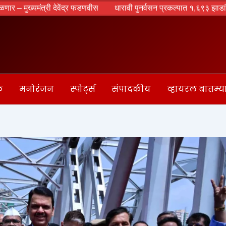
 देवेंद्र फडणवीस
धारावी पुनर्वसन प्रकल्पात १,६९३ झाडांवर गंडांतर? मंजुरीपू
क
मनोरंजन
स्पोर्ट्स
संपादकीय
व्हायरल बातम्य