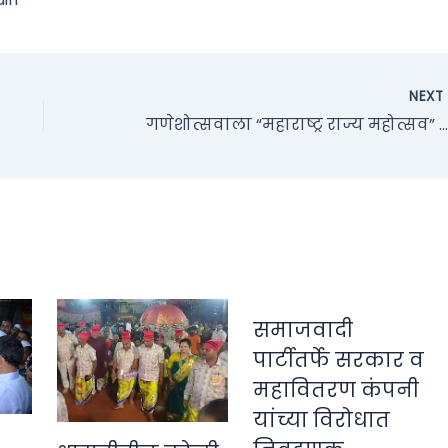
NEX
गणेशोत्सवाला “महाराष्ट्र राज्य महोत्सव” म्हणून मान्यता : मंत्री आशिष शेलार यांची घोषणा
समाजवादी
पार्टीतर्फे सरकार व
महावितरण कंपनी
यांच्या विरोधात