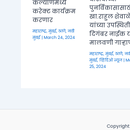
कल्याणमध्ये
पुनर्विकासासाठ
करेक्ट कार्यक्रम
खा.राहुल शेवाळ
करणार
यांच्या उपस्थित
महाराष्ट्र
,
मुंबई, ठाणे, नवी
दिगंबर नाईक या
मुंबई
|
March 24, 2024
मालवणी गाऱ्हा
महाराष्ट्र
,
मुंबई, ठाणे, नव
मुंबई
,
व्हिडिओ न्यूज
|
M
25, 2024
Copyright