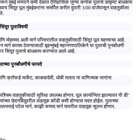
न मुंबई मनपाने कमी वेळात ऐतिहासिक जुन्या कर्नाक पुलाचे उत्कृष्ट बांधकाम
 शिवाय सिंदूर पूल मुंबईकरांना समर्पित करीत दुपारी
3:00
वाजेपासून वाहतुकीला
ले.
सिंदूर पुलाविषयी
ि मोहम्मद अली मार्ग परिसरातील वाहतुकीसाठी सिंदूर पूल महत्त्वाचा आहे.
मार्ग कायम ठेवण्यासाठी बृहन्मुंबई महानगरपालिकेने या पुलाची पुनर्बांधणी
ुसार सिंदूर पुलाचे बांधकाम करण्‍यात आले आहे.
ुलाच्या पुनर्बांधणीचे फायदे
णि क्रॉफर्ड मार्केट
,
काळबादेवी
,
धोबी तलाव या वाणिज्यक भागांना
व-पश्चिम वाहतुकीसाठी सुविधा उपलब्ध होणार. पूल कार्यान्वित झाल्यावर पी डी
‘
ग यांच्या छेदनबिंदूवरील वाहतूक कोंडी कमी होण्यास मदत होईल. पुलाच्या
्लभभाई पटेल मार्ग
,
काझी सय्यद मार्ग यावरील वाहतूक सुलभ होणार.
din