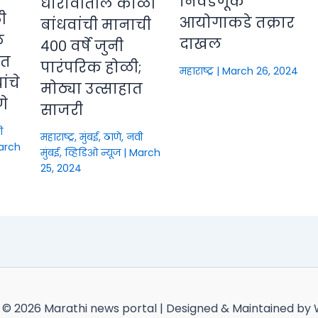
निवडणूक
धारावीतील कोळी
ी
आयोगाकडे तक्रार
बांधवांची मानाची
े
दाखल
४०० वर्षे जुनी
ीत
पारंपरिक होळी;
महाराष्ट्र
|
March 26, 2024
ंचे
मोठ्या उत्साहात
णे
साजरी
ी
महाराष्ट्र
,
मुंबई, ठाणे, नवी
arch
मुंबई
,
व्हिडिओ न्यूज
|
March
25, 2024
 © 2026 Marathi news portal | Designed & Maintained by