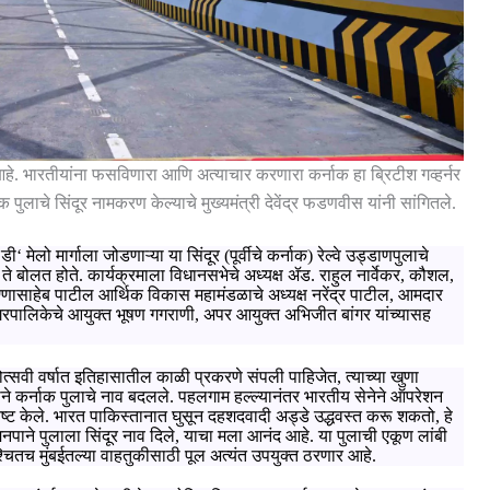
आहे. भारतीयांना फसविणारा आणि अत्याचार करणारा कर्नाक हा ब्रिटीश गव्हर्नर
क पुलाचे सिंदूर नामकरण केल्याचे मुख्यमंत्री देवेंद्र फडणवीस यांनी सांगितले.
 डी
‘
मेलो मार्गाला जोडणाऱ्या या सिंदूर (पूर्वीचे कर्नाक) रेल्वे उड्डाणपुलाचे
 ते बोलत होते. कार्यक्रमाला विधानसभेचे अध्यक्ष ॲड. राहुल नार्वेकर
,
कौशल
,
्णासाहेब पाटील आर्थिक विकास महामंडळाचे अध्यक्ष नरेंद्र पाटील
,
आमदार
ानगरपालिकेचे आयुक्त भूषण गगराणी
,
अपर आयुक्त अभिजीत बांगर यांच्यासह
 महोत्सवी वर्षात इतिहासातील काळी प्रकरणे संपली पाहिजेत
,
त्याच्या खुणा
ल्याने कर्नाक पुलाचे नाव बदलले. पहलगाम हल्ल्यानंतर भारतीय सेनेने ऑपरेशन
नष्ट केले. भारत पाकिस्तानात घुसून दहशदवादी अड्डे उद्धवस्त करू शकतो
,
हे
मनपाने पुलाला सिंदूर नाव दिले
,
याचा मला आनंद आहे. या पुलाची एकूण लांबी
चितच मुंबईतल्या वाहतुकीसाठी पूल अत्यंत उपयुक्त ठरणार आहे.