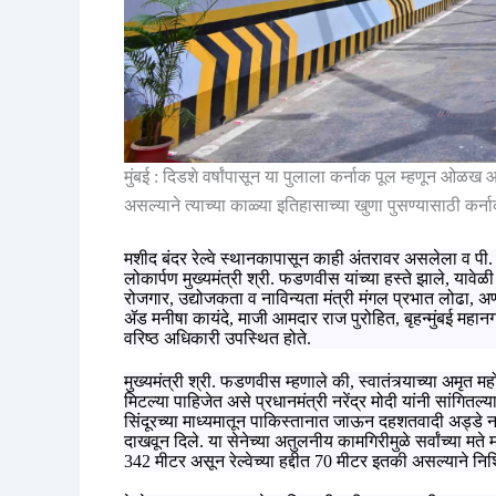
मुंबई
:
दिडशे वर्षांपासून या पुलाला कर्नाक पूल म्हणून ओळख 
असल्याने त्याच्या काळ्या इतिहासाच्या खुणा पुसण्यासाठी कर्ना
मशीद बंदर रेल्वे स्थानकापासून काही अंतरावर असलेला व पी.
लोकार्पण मुख्‍यमंत्री श्री. फडणवीस यांच्‍या हस्‍ते झाले
,
यावेळी
रोजगार
,
उद्योजकता व नाविन्यता मंत्री मंगल प्रभात लोढा
,
अण
ॲड मनीषा कायंदे
,
माजी आमदार राज पुरोहित
,
बृहन्मुंबई मह
वरिष्ठ अधिकारी उपस्थित होते.
मुख्यमंत्री श्री. फडणवीस म्हणाले की
,
स्वातंत्र्याच्या अमृत
मिटल्या पाहिजेत असे प्रधानमंत्री नरेंद्र मोदी यांनी सांगित
सिंदूरच्या माध्यमातून पाकिस्तानात जाऊन दहशतवादी अड्डे 
दाखवून दिले. या सेनेच्या अतुलनीय कामगिरीमुळे सर्वांच्या मते 
342
मीटर असून रेल्वेच्या हद्दीत
70
मीटर इतकी असल्याने निश्