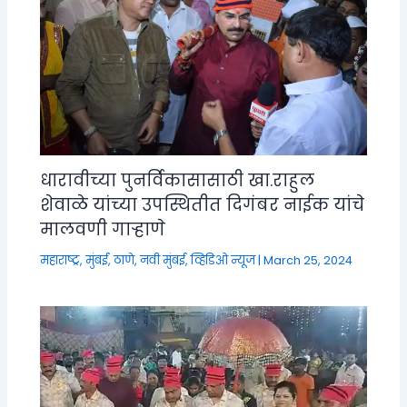
धारावीच्या पुनर्विकासासाठी खा.राहुल
शेवाळे यांच्या उपस्थितीत दिगंबर नाईक यांचे
मालवणी गाऱ्हाणे
महाराष्ट्र
,
मुंबई, ठाणे, नवी मुंबई
,
व्हिडिओ न्यूज
|
March 25, 2024