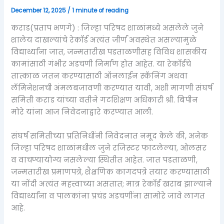
December 12, 2025
/
1 minute of reading
कराड(प्रताप भणगे) : जिल्हा परिषद शाळांमध्ये असलेले जुने
शालेय दाखल्यांचे रेकॉर्ड अत्यंत जीर्ण अवस्थेत असल्यामुळे
विद्यार्थ्यांना जात, जन्मतारीख पडताळणीसह विविध शासकीय
कामांसाठी गंभीर अडचणी निर्माण होत आहेत. या रेकॉर्डचे
तात्काळ जतन करण्यासाठी ऑनलाईन स्कॅनिंग अथवा
लॅमिनेशनची अंमलबजावणी करण्यात यावी, अशी मागणी संघर्ष
समिती कराड यांच्या वतीने गटशिक्षण अधिकारी श्री. बिपीन
मोरे यांना आज निवेदनाद्वारे करण्यात आली.
संघर्ष समितीच्या प्रतिनिधींनी निवेदनात नमूद केले की, अनेक
जिल्हा परिषद शाळांमधील जुने रजिस्टर फाटलेल्या, ओलसर
व वाचण्यायोग्य नसलेल्या स्थितीत आहेत. जात पडताळणी,
जन्मतारीख प्रमाणपत्रे, शैक्षणिक कागदपत्रे तयार करण्यासाठी
या नोंदी अत्यंत महत्त्वाच्या असतात; मात्र रेकॉर्ड खराब झाल्याने
विद्यार्थ्यांना व पालकांना प्रचंड अडचणींना सामोरे जावे लागत
आहे.