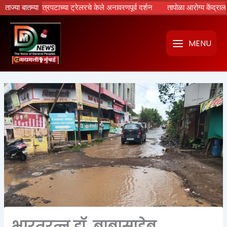
Skip
; ‘रामायण’ चित्रपटाच्या ट्रेलरचे केले अनावरणपूर्व दर्शन
ताज्या बातम्या
तापोळा आरोग्य केंद्राला उ
to
content
MENU
भारतरत्न डॉ. बाबासाहेब