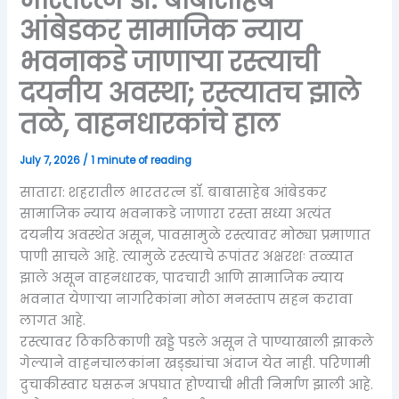
आंबेडकर सामाजिक न्याय
भवनाकडे जाणाऱ्या रस्त्याची
दयनीय अवस्था; रस्त्यातच झाले
तळे, वाहनधारकांचे हाल
July 7, 2026
/
1 minute of reading
सातारा: शहरातील भारतरत्न डॉ. बाबासाहेब आंबेडकर
सामाजिक न्याय भवनाकडे जाणारा रस्ता सध्या अत्यंत
दयनीय अवस्थेत असून, पावसामुळे रस्त्यावर मोठ्या प्रमाणात
पाणी साचले आहे. त्यामुळे रस्त्याचे रूपांतर अक्षरशः तळ्यात
झाले असून वाहनधारक, पादचारी आणि सामाजिक न्याय
भवनात येणाऱ्या नागरिकांना मोठा मनस्ताप सहन करावा
लागत आहे.
रस्त्यावर ठिकठिकाणी खड्डे पडले असून ते पाण्याखाली झाकले
गेल्याने वाहनचालकांना खड्ड्यांचा अंदाज येत नाही. परिणामी
दुचाकीस्वार घसरून अपघात होण्याची भीती निर्माण झाली आहे.