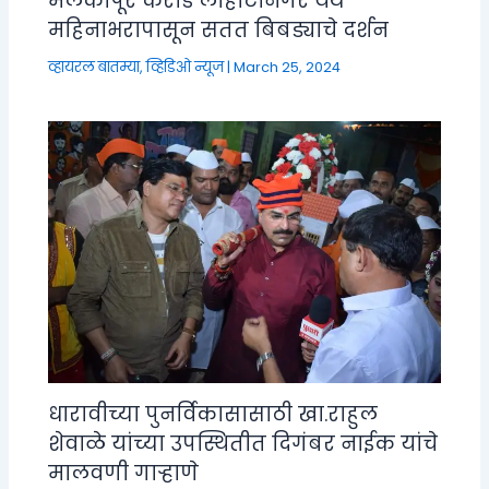
मलकापूर कराड लाहोटीनगर येथे
महिनाभरापासून सतत बिबड्याचे दर्शन
व्हायरल बातम्या
,
व्हिडिओ न्यूज
|
March 25, 2024
धारावीच्या पुनर्विकासासाठी खा.राहुल
शेवाळे यांच्या उपस्थितीत दिगंबर नाईक यांचे
मालवणी गाऱ्हाणे