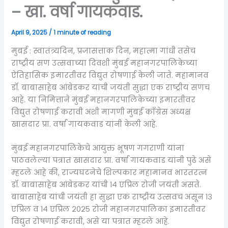
– खा. वर्षा गायकवाड.
April 9, 2025
/
1 minute of reading
मुबई : स्वातंत्र्यदिन, प्रजासत्ताक दिन, महात्मा गांधी तसेच
राष्ट्रीय सण उत्सवाच्या दिवशी मुंबई महानगरपालिकेच्या
ऐतिहासिक इमारतीवर विद्युत रोषणाई केली जाते. महामानव
डॉ. बाबासाहेब आंबेडकर यांची जयंती सुद्धा एक राष्ट्रीय सणच
आहे. या निमित्ताने मुंबई महानगरपालिकेच्या इमारतीवर
विद्युत रोषणाई करावी अशी मागणी मुंबई काँग्रेस अध्यक्ष
खासदार प्रा. वर्षा गायकवाड यांनी केली आहे.
मुंबई महानगरपालिकेचे आयुक्त भूषण गगराणी यांना
पाठवलेल्या पत्रात खासदार प्रा. वर्षा गायकवाड यांनी पुढे असे
म्हटले आहे की, राज्यघटनेचे शिल्पकार महामानव भारतरत्न
डॉ. बाबासाहेब आंबेडकर यांची १४ एप्रिल रोजी जयंती असते.
बाबासाहेब यांची जयंती हा सुद्धा एक राष्ट्रीय उत्सवच असून १३
एप्रिल व १४ एप्रिल २०२५ रोजी महानगरपालिका इमारतीवर
विद्युत रोषणाई करावी, असे या पत्रात म्हटले आहे.