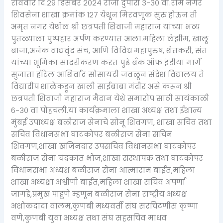
रविवार दि.२९ डिसेंबर २०२४ रोजी दुपारी ३-३० वा.राम नगर
शिवसेना शाखा क्रमांक १२७ येथून मिरवणूक सुरु होऊन ती
अमृत नगर येथील श्री छत्रपती शिवाजी महाराज यांच्या भव्य
पुतळ्याला पुष्पहार अर्पण करण्यात आला.महिला लेझीम, खालू
बाजा,अनेक वाद्यवृंद संच, आणि विविध महापुरुष, शेतकरी, संत
यांच्या भूमिका सादरीकरण करत पुढे बँक ऑफ इंडीया मार्गे
सुजाता हॉटेल आशिर्वाद सोसायटी जवळून संदेश विद्यालय ते
विद्यादीप शाळेकडून खाली साईबाबा मंदीर असे करून श्री
छत्रपती शिवाजी महाराज मैदान येथे समारोप साठी सायंकाळी
६-३० वा पोहचली.या कार्यक्रमाला शाखा अध्यक्ष तथा ईशान्य
मुंबई उपाध्यक्ष बळीराज सेनाचे सोनू शिवगण, शाखा सचिव तथा
सचिव विधानसभा घाटकोपर बळीराज सेना सचिन
शिवगण,शाखा खजिनदार उपसचिव विधानसभा घाटकोपर
बळीराज सेना चंद्रकांत भोज,शाखा संस्थापक तथा घाटकोपर
विधानसभा अध्यक्ष बळीराज सेना आत्माराम बाईत,महिला
शाखा अध्यक्षा अश्वीणी बाईत,महिला शाखा सचिव अपर्णा
जागडे,प्रमुख पाहुणे म्हणून बळीराज सेना राष्ट्रीय अध्यक्ष
अशोकदादा वालम,कुणबी मध्यवर्ती संघ सरचिटणीस कृष्णा
वणे,कुणबी युवा अध्यक्ष तथा संघ सहसचिव माधव