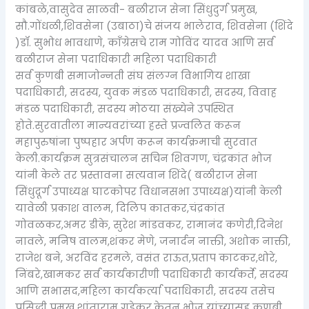
कांबळे,वासुदेव साळवी- बळीराज सेना सिंधुदुर्ग प्रमुख,
सौ.गोंधळी,शिवसेना (उबाठा)चे संजय भालेराव, शिवसेना (शिंदे
)डॉ. सुभोध भावधाणे, काँग्रेसचे राम गोविंद यादव आणि सर्व
बळीराज सेना पदाधिकारी महिला पदाधिकारी
सर्व कुणबी समाजोन्नती संघ संलग्न विभागिय शाखा
पदाधिकारी, सदस्य, युवक मंडळ पदाधिकारी, सदस्य, विवाह
मंडळ पदाधिकारी, सदस्य मोठया संख्येने उपस्थित
होते.सुरवातीला मान्यवरांच्या हस्ते प्रज्वलित करून
महापुरुषांना पुष्पहार अर्पण करून कार्यक्रमाची सुरवात
केली.कार्यक्रम सुत्रसंचालन सचिन शिवगण, चंद्रकांत भोज
यांनी केले तर प्रस्तावना सत्यवान शिंदे( बळीराज सेना
सिंधुदूर्ग उपाध्यक्ष घाटकोपर विधानसभा उपाध्यक्ष)यांनी केली
यावेळी प्रकाश वालम, दिलिप कातकर,चंद्रकांत
गोवळकर,अमर डीके, सुरेश मांडवकर, रामानंद कणेरी,दिनेश
नावले, मनिष वालम,शंकर मेणे, जनार्दन नाक्ती, अशोक नाक्ती,
राजेश बने, अरविंद हरमले, वसंत राऊत,प्रताप काटकर,थोरे,
निंबरे,खामकर सर्व कार्यकारीणी पदाधिकारी कार्यकर्ते, सदस्य
आणि सभासद,महिला कार्यकर्त्या पदाधिकारी, सदस्य तसेच
प्रसिद्धी प्रमुख शांताराम गुडेकर,केतन भोज यांच्यासह कुणबी