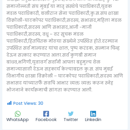
समाजोन्नती संघ मुंबई या मातृ संस्थेचे पदाधिकारी,युवक
मंडळ पदाधिकारी, बळीराज सेना पदाधिकारी,कु.स.संघ शाखा
विक्रोळी-घाटकोपर पदाधिकारी,सदस्य, सभासद,महिला मंडळ
पदाधिकारी,सदस्य आणि सभासद,आजी -माजी
पदाधिकारी,सदस्य, वधू – वर सूचक मंडळ
पदाधिकारी,हितचिंतक मोठया संख्येने उपस्थित होते.दरम्यान
उपस्थित सर्व मान्यवर यांचा शाल, पुष्प करंडक, सन्मान चिन्ह
देऊन सत्कार करण्यात आला.सर्व कुणबी समाज
बांधव,भगिणी,युवावर्ग सर्वांनी आपला बहुमुल्य वेळ
समाज्यासाठी देऊन सहकार्य केल्याबद्दल कु.स. संघ मुंबई
विभागीय शाखा विक्रोळी – घाटकोपर पदाधिकारी,सदस्य आणि
सभासद यांच्यातर्फे सर्वांचे आभार व्यक्त व्यक्त करून स्नेह
भोजनाने कार्यक्रमाची सांगता करण्यात आली.
Post Views:
30
WhatsApp
Facebook
Twitter
Linkedin