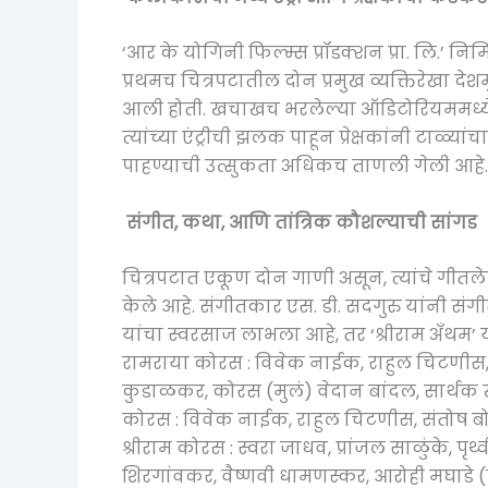
‘आर के योगिनी फिल्म्स प्रॉडक्शन प्रा. लि.’ नि
प्रथमच चित्रपटातील दोन प्रमुख व्यक्तिरेखा दे
आली होती. खचाखच भरलेल्या ऑडिटोरियममध्ये चि
त्यांच्या एंट्रीची झलक पाहून प्रेक्षकांनी टाळ्
पाहण्याची उत्सुकता अधिकच ताणली गेली आहे.
संगीत, कथा, आणि तांत्रिक कौशल्याची सांगड
चित्रपटात एकूण दोन गाणी असून, त्यांचे गीतले
केले आहे. संगीतकार एस. डी. सदगुरु यांनी संग
यांचा स्वरसाज लाभला आहे, तर ‘श्रीराम अँथम’ 
रामराया कोरस : विवेक नाईक, राहुल चिटणीस
कुडाळकर, कोरस (मुलं) वेदान बांदल, सार्थक खो
कोरस : विवेक नाईक, राहुल चिटणीस, संतोष बोट
श्रीराम कोरस : स्वरा जाधव, प्रांजल साळुंके, पृथ
शिरगांवकर, वैष्णवी धामणस्कर, आरोही मघाडे (प्