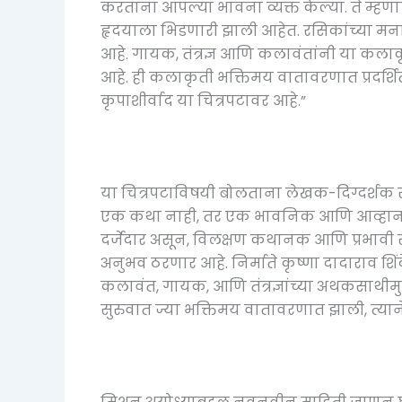
करताना आपल्या भावना व्यक्त केल्या. ते म्हण
हृदयाला भिडणारी झाली आहेत. रसिकांच्या मनावर
आहे. गायक, तंत्रज्ञ आणि कलावंतांनी या कल
आहे. ही कलाकृती भक्तिमय वातावरणात प्रदर्शित 
कृपाशीर्वाद या चित्रपटावर आहे.”
या चित्रपटाविषयी बोलताना लेखक-दिग्दर्शक समी
एक कथा नाही, तर एक भावनिक आणि आव्हानात्म
दर्जेदार असून, विलक्षण कथानक आणि प्रभावी स
अनुभव ठरणार आहे. निर्माते कृष्णा दादाराव शिं
कलावंत, गायक, आणि तंत्रज्ञांच्या अथकसाथीमुळ
सुरुवात ज्या भक्तिमय वातावरणात झाली, त्याने 