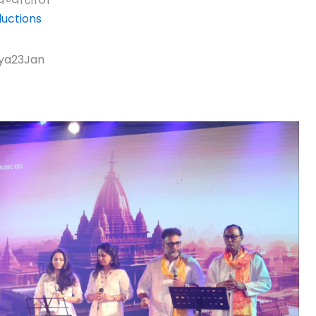
ेण्यासाठी
uctions
ya23Jan