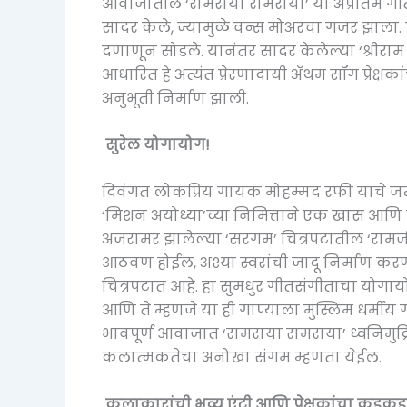
आवाजातील ‘रामराया रामराया’ या अप्रतिम गीत
सादर केले, ज्यामुळे वन्स मोअरचा गजर झाला. प
दणाणून सोडले. यानंतर सादर केलेल्या ‘श्रीराम 
आधारित हे अत्यंत प्रेरणादायी अँथम सॉंग प्रेक्
अनुभूती निर्माण झाली.
सुरेल योगायोग!
दिवंगत लोकप्रिय गायक मोहम्मद रफी यांचे जन्म
‘मिशन अयोध्या’च्या निमित्ताने एक खास आणि सु
अजरामर झालेल्या ‘सरगम’ चित्रपटातील ‘रामजी की
आठवण होईल, अश्या स्वरांची जादू निर्माण करण
चित्रपटात आहे. हा सुमधुर गीतसंगीताचा योग
आणि ते म्हणजे या ही गाण्याला मुस्लिम धर्म
भावपूर्ण आवाजात ‘रामराया रामराया’ ध्वनिमुद्र
कलात्मकतेचा अनोखा संगम म्हणता येईल.
कलाकारांची भव्य एंट्री आणि प्रेक्षकांचा कडक