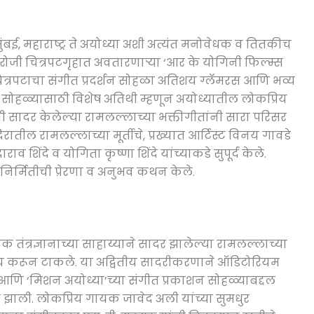
मुंबई, महाराष्ट्र ते अयोध्या अशी अत्यंत मनोवेधक व तितकीच
रोजी चित्रपटगृहात अवतारणाऱ्या ‘आर के योगिनी फिल्म्स
या चित्रपटाचा संगीत प्रदर्शन सोहळा अतिशय ग्लॅमरस आणि भव्य
सोहळ्यासाठी विशेष अतिथी म्हणून अयोध्यातील लोकप्रिय
ंनी सादर केलेल्या रामलल्लाच्या भक्तीगीतांनी सारा परिसर
िरातील रामलल्लाच्या मूर्तीचे, प्रख्यात आर्टिस्ट विनय गावडे
राव शिंदे व योगिता कृष्णा शिंदे यांच्याकडे सुपूर्द केले.
या निर्मितीची प्रेरणा व अनुभव कथन केले.
तंत्रज्ञानाच्या साहाय्याने सादर झालेल्या रामलल्लाच्या
ममय करून टाकले. या अद्वितीय सादरीकरणाने ऑडिटोरियम
, आणि ‘मिशन अयोध्या’च्या संगीत प्रकाशन सोहळ्याबद्दल
ाण झाली. लोकप्रिय गायक जावेद अली यांच्या सुमधुर