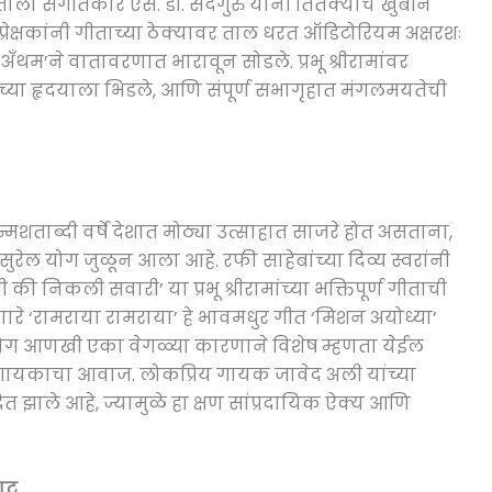
ाला संगीतकार एस. डी. सदगुरु यांनी तितक्याच खुबीने
्रेक्षकांनी गीताच्या ठेक्यावर ताल धरत ऑडिटोरियम अक्षरशः
अँथम’ने वातावरणात भारावून सोडले. प्रभू श्रीरामांवर
षकांच्या हृदयाला भिडले, आणि संपूर्ण सभागृहात मंगलमयतेची
शताब्दी वर्षे देशात मोठ्या उत्साहात साजरे होत असताना,
रेल योग जुळून आला आहे. रफी साहेबांच्या दिव्य स्वरांनी
 निकली सवारी’ या प्रभू श्रीरामांच्या भक्तिपूर्ण गीताची
ारे ‘रामराया रामराया’ हे भावमधुर गीत ‘मिशन अयोध्या’
ायोग आणखी एका वेगळ्या कारणाने विशेष म्हणता येईल
ीय गायकाचा आवाज. लोकप्रिय गायक जावेद अली यांच्या
ित झाले आहे, ज्यामुळे हा क्षण सांप्रदायिक ऐक्य आणि
डाट