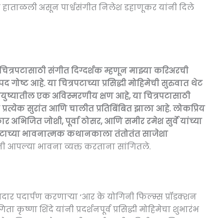
े हाताळली असून पार्श्वसंगीत निलेश डहाणूकर यांनी दिले
त्रपटासाठी संगीत दिग्दर्शक म्हणून माझ्या करिअरची
 गोष्ट आहे. या चित्रपटाच्या प्रसिद्धी मोहिमेची सुरुवात थेट
आयुष्यातील एक अविस्मरणीय क्षण आहे
,
या चित्रपटासाठी
रत्येक सुरांत आणि चालीत प्रतिबिंबित झाला आहे. लोकप्रिय
कार अभिजित जोशी
,
पूर्वा ठोसर
,
आणि समीर रमेश सुर्वे यांच्या
्रपटाच्या भावनात्मक कथानकाला तंतोतंत साजेशा
ांनी आपल्या भावना व्यक्त करताना सांगितले.
ात दमदार पदार्पण करणाऱ्या ‘आर के योगिनी फिल्म्स प्रॉडक्शन
िता कृष्णा शिंदे यांनी प्रदर्शनपूर्व प्रसिद्धी मोहिमेचा शुभारंभ