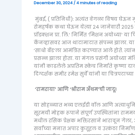
December 30, 2024
/
4 minutes of reading
मुंबई, ( प्रतिनिधी): अत्यंत वेगळा विषय घेऊन 
रोमहर्षक कथा घेऊन येत्या २४ जानेवारी २०२५ 
प्रॉडक्शन प्रा. लि.’ निर्मित ‘मिशन अयोध्या’ 
कॅनव्हासवर आज थाटामाटात संपन्न झाला. या 
‘साधो बँड’ला आमंत्रित करण्यात आले होते. त्या
प्रसन्न झाला होता. या मंगल प्रसंगी अयोध्या मंद
यांनी काढलेले अप्रतिम स्केच निर्माते कृष्णा दादा
दिग्दर्शक समीर रमेश सुर्वे यांनी या चित्रपटाच्
‘रामराया’ आणि ‘श्रीराम अँथम’ची जादू!
या सोहळ्यात भव्य एलईडी वॉल आणि अत्याधुनिक 
सूरमयी मोहक रूपाने संपूर्ण उपस्थितांना रा
मधील रसिक प्रेक्षक भक्तिरसाने भारावून गेला
सर्वांच्या मनात अपार कुतूहल व उत्कंठा निर्म