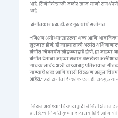
आहे. सिनेमॅटोग्राफी नजीर खान यांनी समर्थपण
आहे.
संगीतकार एस. डी. सदगुरु यांचे मनोगत
“‘
मिशन अयोध्या
’
सारख्या भव्य आणि भावनिक चि
सुरुवात होणे
,
ही माझ्यासाठी अत्यंत अभिमानास्पद
संगीत लोकार्पण सोहळ्याद्वारे होणे
,
हा माझ्या 
संगीत देताना माझ्या मनात असलेला भक्तीभाव प्
गायक जावेद अली यांच्यासह प्रतिभावान गीत
गाण्यांचे शब्द आणि चाली विलक्षण असून चित
आहेत.”
असे संगीत दिग्दर्शक एस. डी. सदगुरु य
‘मिशन अयोध्या’ चित्रपटाद्वारे निर्मिती क्षेत्र
प्रा. लि.’चे निर्माते कृष्णा दादाराव शिंदे आणि योग