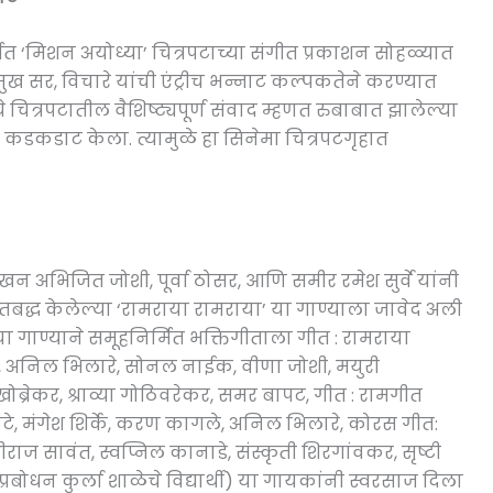
र्मित ‘मिशन अयोध्या’ चित्रपटाच्या संगीत प्रकाशन सोहळ्यात
शमुख सर, विचारे यांची एंट्रीच भन्नाट कल्पकतेने करण्यात
त्रपटातील वैशिष्ट्यपूर्ण संवाद म्हणत रुबाबात झालेल्या
यांचा कडकडाट केला. त्यामुळे हा सिनेमा चित्रपटगृहात
खन अभिजित जोशी, पूर्वा ठोसर, आणि समीर रमेश सुर्वे यांनी
ीतबद्ध केलेल्या ‘रामराया रामराया’ या गाण्याला जावेद अली
या गाण्याने समूहनिर्मित भक्तिगीताला गीत : रामराया
, अनिल भिलारे, सोनल नाईक, वीणा जोशी, मयुरी
ब्रेकर, श्राव्या गोठिवरेकर, समर बापट, गीत : रामगीत
े, मंगेश शिर्के, करण कागले, अनिल भिलारे, कोरस गीत:
्वीराज सावंत, स्वप्निल कानाडे, संस्कृती शिरगांवकर, सृष्टी
रबोधन कुर्ला शाळेचे विद्यार्थी) या गायकांनी स्वरसाज दिला