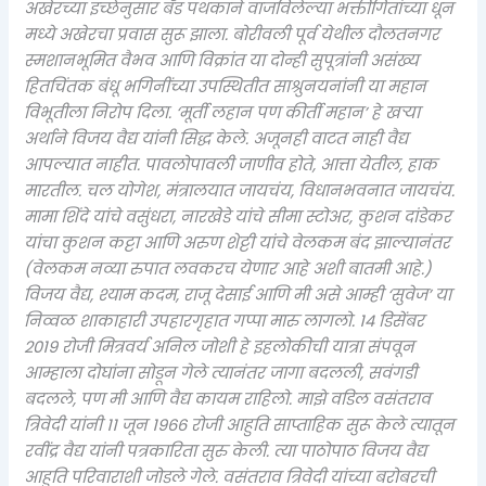
अखेरच्या इच्छेनुसार बॅंड पथकाने वाजविलेल्या भक्तीगितांच्या धून
मध्ये अखेरचा प्रवास सुरू झाला. बोरीवली पूर्व येथील दौलतनगर
स्मशानभूमित वैभव आणि विक्रांत या दोन्ही सुपूत्रांनी असंख्य
हितचिंतक बंधू भगिनींच्या उपस्थितीत साश्रुनयनांनी या महान
विभूतीला निरोप दिला. ‘मूर्ती लहान पण कीर्ती महान’ हे खऱ्या
अर्थाने विजय वैद्य यांनी सिद्ध केले. अजूनही वाटत नाही वैद्य
आपल्यात नाहीत. पावलोपावली जाणीव होते, आत्ता येतील, हाक
मारतील. चल योगेश, मंत्रालयात जायचंय, विधानभवनात जायचंय.
मामा शिंदे यांचे वसुंधरा, नारखेडे यांचे सीमा स्टोअर, कुशन दांडेकर
यांचा कुशन कट्टा आणि अरुण शेट्टी यांचे वेलकम बंद झाल्यानंतर
(वेलकम नव्या रुपात लवकरच येणार आहे अशी बातमी आहे.)
विजय वैद्य, श्याम कदम, राजू देसाई आणि मी असे आम्ही ‘सुवेज’ या
निव्वळ शाकाहारी उपहारगृहात गप्पा मारु लागलो. १४ डिसेंबर
२०१९ रोजी मित्रवर्य अनिल जोशी हे इहलोकीची यात्रा संपवून
आम्हाला दोघांना सोडून गेले त्यानंतर जागा बदलली, सवंगडी
बदलले, पण मी आणि वैद्य कायम राहिलो. माझे वडिल वसंतराव
त्रिवेदी यांनी ११ जून १९६६ रोजी आहुति साप्ताहिक सुरू केले त्यातून
रवींद्र वैद्य यांनी पत्रकारिता सुरु केली. त्या पाठोपाठ विजय वैद्य
आहुति परिवाराशी जोडले गेले. वसंतराव त्रिवेदी यांच्या बरोबरची