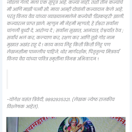
जोडला गेलो. मला एक सुपूत्र आहे. कन्या नाही. तशी तीन कन्यांचे
मी आणि माझी पत्नी सौ. माया आम्ही दोघांनी कन्यादान केले आहे.
परंतु विजय वैद्य यांच्या व्याख्यानमालेने कन्येची ‘डिस्कव्हरी’ झाली.
कन्यारत्न प्राप्त झाले. म्हणून मी नेहमी म्हणतो, हे ईश्वरा सर्वांना
चांगली बुध्दी दे, आरोग्य दे ; सर्वांना सुखात, आनंदात, ऐश्वर्यात ठेव ;
सर्वांचं भलं कर, कल्याण कर, रक्षण कर आणि तुझे गोड नाम
मुखात अखंड राहू दे ! काय काय लिहू किती किती लिहू पण
लेखनसीमा पाळलीच पाहिजे. थोर मार्गदर्शक, पितृतुल्य मित्रवर्य
विजय वैद्य यांच्या पवित्र स्मृतींना विनम्र अ
भिवादन !
-योगेश वसंत त्रिवेदी, ९८९२९३५३२१. (लेखक ज्येष्ठ राजकीय
विश्लेषक आहेत).