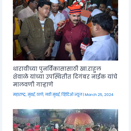
धारावीच्या पुनर्विकासासाठी खा.राहुल
शेवाळे यांच्या उपस्थितीत दिगंबर नाईक यांचे
मालवणी गाऱ्हाणे
महाराष्ट्र
,
मुंबई, ठाणे, नवी मुंबई
,
व्हिडिओ न्यूज
|
March 25, 2024