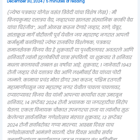
December 30, 2024
/
5 minutes of reading
(ज्येष्ठ पत्रकार योगेश वसंत त्रिवेदी यांचा विशेष लेख) : मी
विजयकुमार दत्तात्रय वैद्य, जव्हारच्या खालसा संस्थानिक काकी वैद्य
यांचा चिरंजीव”, अशी ओळख करुन देणारे जव्हार, ठाणे, चेंबूर,
सांताक्रूझ मार्गे बोरीवली पूर्व येथील जय महाराष्ट्र नगरात आपली
कर्मभूमी बनविणारे ज्येष्ठ राजकीय विश्लेषक, पत्रकार
समाजसेवक विजय वैद्य हे शुक्रवारी या पृथ्वीतलावर अवतरले आणि
शनिवारी त्यांनी इहलोकीची यात्रा संपविली. या शुक्रवार ते शनिवार
मधला कालावधी तब्बल ८१ वर्षांचा आहे. शुक्रवार, १ जानेवारी १९४३
रोजी जव्हार येथे दत्तात्रय वैद्य आणि लक्ष्मीबाई वैद्य यांच्या पोटी
जन्मले. कामाचा प्रचंड मोठा डोंगर उभा करुन, पश्चिम दृतगती
महामार्गापासून जय महाराष्ट्र नगर येथील पावला पावलावर,
टप्याटप्यावर विजय वैद्य यांनी आपल्या कार्याचा ठसा उमटवून
शनिवार, १४ सप्टेंबर २०२४ रोजी अचानक या जगरहाटीचा निरोप
घेतला. एकता विनायक चौकात उपनगरचा राजा या त्यांनीच सुरु
केलेल्या सार्वजनिक गणेशोत्सव मंडपात शुक्रवार, १३ सप्टेंबर
२०२४ रोजी सर्वांबरोबर गप्पा मारल्या. आख्खा दिवस याच
गणेशोत्सवाची आमंत्रणे वाटली. दोन दिवस आधीच सर्वच
वृत्तवाहिन्यांच्या कार्यालयात जाऊन पत्रकार बंधू भगिनींना