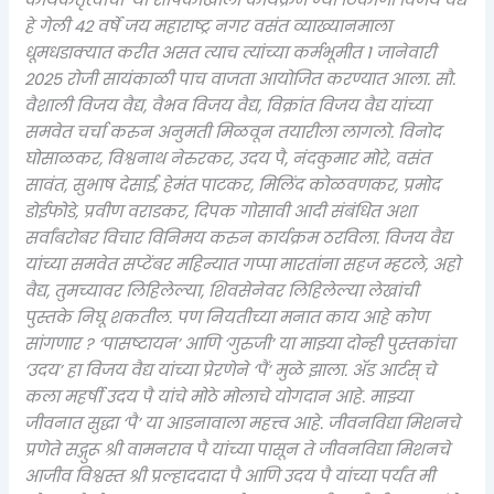
हे गेली ४२ वर्षे जय महाराष्ट्र नगर वसंत व्याख्यानमाला
धूमधडाक्यात करीत असत त्याच त्यांच्या कर्मभूमीत १ जानेवारी
२०२५ रोजी सायंकाळी पाच वाजता आयोजित करण्यात आला. सौ.
वैशाली विजय वैद्य, वैभव विजय वैद्य, विक्रांत विजय वैद्य यांच्या
समवेत चर्चा करुन अनुमती मिळवून तयारीला लागलो. विनोद
घोसाळकर, विश्वनाथ नेरुरकर, उदय पै, नंदकुमार मोरे, वसंत
सावंत, सुभाष देसाई, हेमंत पाटकर, मिलिंद कोळवणकर, प्रमोद
डोईफोडे, प्रवीण वराडकर, दिपक गोसावी आदी संबंधित अशा
सर्वांबरोबर विचार विनिमय करुन कार्यक्रम ठरविला. विजय वैद्य
यांच्या समवेत सप्टेंबर महिन्यात गप्पा मारतांना सहज म्हटले, अहो
वैद्य, तुमच्यावर लिहिलेल्या, शिवसेनेवर लिहिलेल्या लेखांची
पुस्तके निघू शकतील. पण नियतीच्या मनात काय आहे कोण
सांगणार ? ‘पासष्टायन’ आणि ‘गुरुजी’ या माझ्या दोन्ही पुस्तकांचा
‘उदय’ हा विजय वैद्य यांच्या प्रेरणेने ‘पैं’ मुळे झाला. ॲड आर्टस् चे
कला महर्षी उदय पै यांचे मोठे मोलाचे योगदान आहे. माझ्या
जीवनात सुद्धा ‘पै’ या आडनावाला महत्त्व आहे. जीवनविद्या मिशनचे
प्रणेते सद्गुरू श्री वामनराव पै यांच्या पासून ते जीवनविद्या मिशनचे
आजीव विश्वस्त श्री प्रल्हाददादा पै आणि उदय पै यांच्या पर्यंत मी