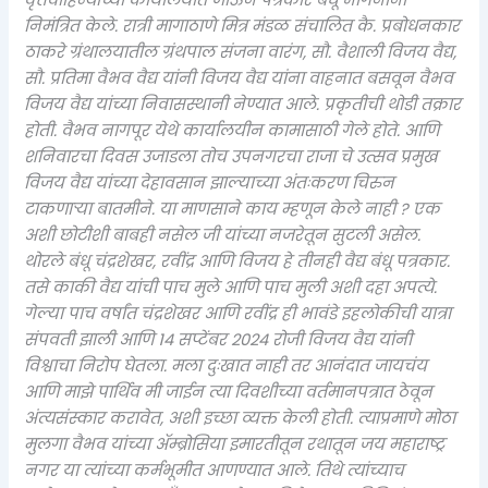
निमंत्रित केले. रात्री मागाठाणे मित्र मंडळ संचालित कै. प्रबोधनकार
ठाकरे ग्रंथालयातील ग्रंथपाल संजना वारंग, सौ. वैशाली विजय वैद्य,
सौ. प्रतिमा वैभव वैद्य यांनी विजय वैद्य यांना वाहनात बसवून वैभव
विजय वैद्य यांच्या निवासस्थानी नेण्यात आले. प्रकृतीची थोडी तक्रार
होती. वैभव नागपूर येथे कार्यालयीन कामासाठी गेले होते. आणि
शनिवारचा दिवस उजाडला तोच उपनगरचा राजा चे उत्सव प्रमुख
विजय वैद्य यांच्या देहावसान झाल्याच्या अंतःकरण चिरुन
टाकणाऱ्या बातमीने. या माणसाने काय म्हणून केले नाही ? एक
अशी छोटीशी बाबही नसेल जी यांच्या नजरेतून सुटली असेल.
थोरले बंधू चंद्रशेखर, रवींद्र आणि विजय हे तीनही वैद्य बंधू पत्रकार.
तसे काकी वैद्य यांची पाच मुले आणि पाच मुली अशी दहा अपत्ये.
गेल्या पाच वर्षांत चंद्रशेखर आणि रवींद्र ही भावंडे इहलोकीची यात्रा
संपवती झाली आणि १४ सप्टेंबर २०२४ रोजी विजय वैद्य यांनी
विश्वाचा निरोप घेतला. मला दुःखात नाही तर आनंदात जायचंय
आणि माझे पार्थिव मी जाईन त्या दिवशीच्या वर्तमानपत्रात ठेवून
अंत्यसंस्कार करावेत, अशी इच्छा व्यक्त केली होती. त्याप्रमाणे मोठा
मुलगा वैभव यांच्या ॲम्ब्रोसिया इमारतीतून रथातून जय महाराष्ट्र
नगर या त्यांच्या कर्मभूमीत आणण्यात आले. तिथे त्यांच्याच