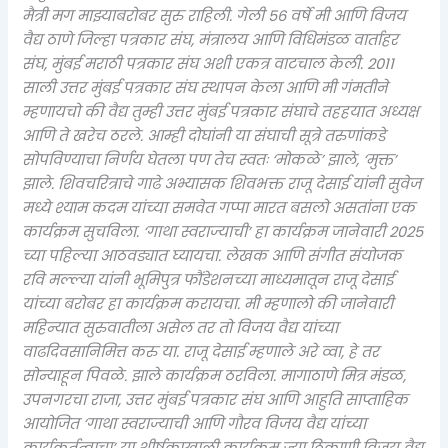
मैत्री मग माझ्याबरोबर सुरु राहिली. गेली ५६ वर्षे मी आणि विजय
वैद्य ठाणे जिल्हा पत्रकार संघ, मंत्रालय आणि विधिमंडळ वार्ताहर
संघ, मुंबई मराठी पत्रकार संघ अशी एकत्र वाटचाल केली. २०११
साली उत्तर मुंबई पत्रकार संघ स्थापन केला आणि मी गंमतीने
म्हणायचो की वैद्य तुम्ही उत्तर मुंबई पत्रकार संघाचे तहहयात अध्यक्ष
आणि ते खरेच ठरले. आम्ही दोघांनी या संघाची सूत्रे तरुणांकडे
सोपविण्याचा निर्णय घेतला पण तेच स्वतः ‘मोकळे’ झाले, ‘मुक्त’
झाले. शिवचरित्राचे गाढे अभ्यासक शिवभक्त राजू देसाई यांनी सुवेज
मध्ये श्याम कदम यांच्या समवेत गप्पा मारत बसलो असतांना एक
कार्यक्रम सुचविला. ‘गाथा स्वराज्याची’ हा कार्यक्रम जानेवारी २०२५
च्या पहिल्या आठवड्यात घ्यायचा. लेखक आणि संगीत संयोजक
रवि मल्ल्या यांनी भूमिपुत्र फौंडेशनच्या माध्यमातून राजू देसाई
यांच्या बरोबर हा कार्यक्रम करायचा. मी म्हणालो की जानेवारी
महिन्यात सुरुवातीला असेल तर तो विजय वैद्य यांच्या
वाढदिवसानिमित्त करु या. राजू देसाई म्हणाले अरे व्वा, हे तर
सोन्याहून पिवळे. झाले कार्यक्रम ठरविला. मागाठाणे मित्र मंडळ,
उपनगरचा राजा, उत्तर मुंबई पत्रकार संघ आणि आहुति साप्ताहिक
आयोजित ‘गाथा स्वराज्याची आणि गौरव विजय वैद्य यांच्या
कार्यकर्तृत्वाचा’ या शीर्षकाखाली कार्यक्रम ज्या ठिकाणी विजय वैद्य