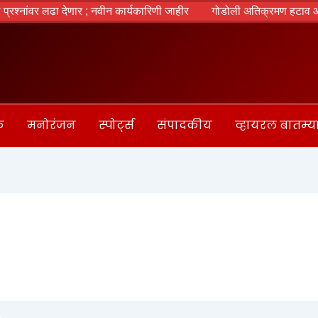
्नांवर लढा देणार ; नवीन कार्यकारिणी जाहीर
गोडोली अतिक्रमण हटाव आणि 
क
मनोरंजन
स्पोर्ट्स
संपादकीय
व्हायरल बातम्य