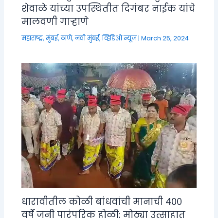
शेवाळे यांच्या उपस्थितीत दिगंबर नाईक यांचे
मालवणी गाऱ्हाणे
महाराष्ट्र
,
मुंबई, ठाणे, नवी मुंबई
,
व्हिडिओ न्यूज
|
March 25, 2024
धारावीतील कोळी बांधवांची मानाची ४००
वर्षे जुनी पारंपरिक होळी; मोठ्या उत्साहात