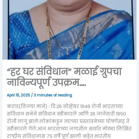
“हर घर संविधान” मळाई ग्रुपचा
नाविन्यपूर्ण उपक्रम….
April 15, 2025
/
3 minutes of reading
कराड(विजया माने) : दि.26 नोव्हेंबर 1949 रोजी भारताच्या
संविधान सभेने संविधान स्वीकारले आणि 26 जानेवारी 1950
रोजी लागू झाले.लोकांकडून त्याच्या प्रस्तावनेच्या घोषणेसह ते
स्वीकारले गेले.आज भारताच्या जगातील सर्वात मोठ्या लिखित
राष्ट्रीय संविधानास 75 वर्षे पूर्ण झाली आहेत.भारतीय