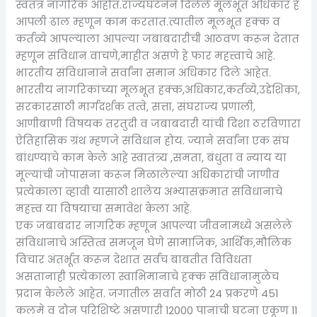
स्वतंत्र नागरिक आहोत.राज्यघटनेने दिलेले मूलभूत अधिकार हे
आपली ढाल म्हणून काम करतात.त्यातील मूलभूत हक्क व
कर्तव्ये आपल्याला आपल्या जबाबदारीची आठवण करून देतात
म्हणून संविधान वाचणे,माहीत असणे हे फार महत्त्वाचे आहे.
भारतीय संविधानाने सर्वांना समान अधिकार दिले आहेत.
भारतीय नागरिकांच्या मूलभूत हक्क,अधिकार,कर्तव्ये,उद्देशिका,
सरकारसाठी मार्गदर्शक तत्वे, सत्ता, संघराज्य प्रणाली,
आणीबाणी विषयक तरतुदी व जबाबदारी यांची दिशा ठरविणारा
ऐतिहासिक ग्रंथ म्हणजे संविधान होय. ज्याने सर्वांना एक संघ
बांधण्याचे काम केले आहे स्वातंत्र्य ,समता, बंधुता व न्याय या
मूल्यांची जोपासना करून मिळालेल्या अधिकारांची जाणीव
प्रत्येकाला व्हावी यासाठी शालेय अभ्यासक्रमात संविधानाचे
महत्त्व या विषयाचा समावेश केला आहे.
एक जबाबदार नागरिक म्हणून आपल्या जीवनामध्ये असलेले
संविधानाचे अस्तित्व समजून घेणे सामाजिक, आर्थिक,मौलिक
विचार अंतर्भूत करून देशात सर्वच बाबतीत विविधता
असतानाही प्रत्येकाला स्वाभिमानाचे हक्क संविधानामुळेच
प्रदान केलेले आहेत. जगातील सर्वात मोठी 24 प्रकरणे 451
कलमे व दोन परिशिष्टे असणारी 12000 पानांची घटना एकूण 11