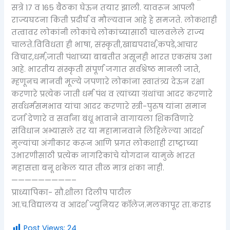
सत्रे 17 व 165 बैठका घेऊन तयार झाली. यावरून आपली
राज्यघटना किती प्रदीर्घ व मौल्यवान आहे हे समजते. लोकशाही
तत्वावर लोकांनी लोकांचे लोकांच्यासाठी चालवलेले राज्य
चालते.विविधता ही भाषा, संस्कृती,खाद्यपदार्थ,कपडे,आचार
विचार,धर्म,जाती पंथाच्या बाबतीत असूनही भारत एकसंघ उभा
आहे. भारतीय संस्कृती संपूर्ण जगात सर्वश्रेष्ठ मानली जाते,
म्हणूनच मानवी मूल्ये जपणारे लोकांना स्वातंत्र्य देऊन रक्षा
करणारे प्रत्येक जाती धर्म पंथ व त्यांच्या ग्रंथांचा आदर करणारे
सर्वधर्मसमभाव यांचा आदर करणारे स्त्री-पुरुष यांना समान
दर्जा देणारे व सर्वांना बंधू भावाने वागायला शिकविणारे
संविधान अभ्यासले तर या महामानवाने लिहिलेल्या आदर्श
मुल्यांचा अंगीकार करून आणि प्रगत लोकशाही राष्ट्राच्या
उभारणीसाठी प्रत्येक नागरिकांचे योगदान यामुळे भारत
महासत्ता बनू शकेल यात तीळ मात्र शंका नाही.
—————————–
प्राध्यापिका- सौ.शीला दिलीप पाटील
आ.च.विद्यालय व आदर्श ज्युनियर कॉलेज.मलकापूर ता.कराड
Post Views:
24