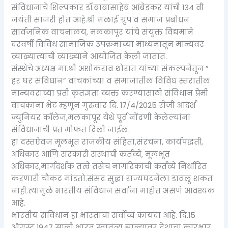
संविधानाचे शिल्पकार डॉ.बाबासाहेब आंबेडकर यांची 134 वी
जयंती साजरी होत आहे.श्री मळाई ग्रुप व समाज प्रबोधन
सार्वजनिक वाचनालय, मलकापूर यांचे संयुक्त विद्यमाने
दरवर्षी विविध सामाजिक उपक्रमांच्या माध्यमातून मान्यवर
व्याख्यात्यांची व्याख्याने आयोजित केली जातात.
संस्थेचे अध्यक्ष मा.श्री अशोकराव थोरात यांच्या संकल्पनेतून ”
हर घर संविधान” वाचकांच्या व समाजातील विविध स्तरातील
मान्यवरांच्या प्रती कृतज्ञता व्यक्त करण्यासाठी संविधान प्रेमी
वाचकांना भेट म्हणून गुरुवार दि. 17/4/2025 रोजी आदर्श
ज्युनियर कॉलेज,मलकापूर येथे पूर्व नोंदणी केलेल्यांना
संविधानाची प्रत मोफत दिली जाईल.
हा दस्तऐवज मूलभूत राजकीय संहिता,संरचना, कार्यपद्धती,
अधिकार आणि सरकारी संस्थांची कर्तव्ये, मूलभूत
अधिकार,मार्गदर्शक तत्वे तसेच नागरिकांची कर्तव्ये निर्धारित
करणारी चौकट मांडतो.संसद सुद्धा राज्यघटनेला डावलू शकत
नाही.त्यामुळे भारतीय संविधान सर्वांना माहीत असणे आवश्यक
आहे.
भारतीय संविधान हा भारताचा सर्वोच्च कायदा आहे. दि.15
ऑगस्ट 1947 साली भारत स्वातंत्र्य झाल्यावर देशाचा कारभार