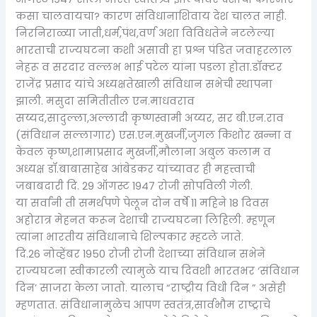
कसा चालवायचा? कारण संविधानाशिवाय देश चालत नाही.
निरनिराळ्या जाती,धर्म,पंथ,वर्ण अशा विविधतेने नटलेल्या
भारताची राज्यघटना कशी असावी हा प्रश्न पंडित जवाहरलाल
नेहरू व सरदार वल्लभ भाई पटेल यांना पडला होता.डॉक्टर
राजेंद्र प्रसाद यांचे अध्यक्षतेखाली संविधान सभेची स्थापना
झाली. मसुदा समितीतील एन.माधवराव
सय्यद,सादुल्ला,अल्लादी कृष्णस्वामी अय्यर, सर बी.एन.राव
(संविधान सल्लागार) एस.एन.मुखर्जी,जुगल किशोर खन्ना व
केवल कृष्ण,शामाप्रसाद मुखर्जी,मौलाना अबुल कलाम व
अध्यक्ष डॉ.बाबासाहेब आंबेडकर यांच्यावर ही महत्त्वाची
जबाबदारी दि. 29 ऑगस्ट 1947 रोजी सोपविली गेली.
या सर्वांनी ती समर्थपणे पेलून दोन वर्षे 11 महिने 18 दिवस
अहोरात्र मेहनत करून देशाची राज्यघटना लिहिली. म्हणून
त्यांना भारतीय संविधानाचे शिल्पकार म्हटले जाते.
दि.26 नोव्हेंबर 1950 रोजी रोजी देशाच्या संविधान सभेने
राज्यघटना स्वीकारली त्यामुळे याच दिवशी भारतभर ‘संविधान
दिन’ साजरा केला जातो. यालाच “राष्ट्रीय विधी दिन ” असेही
म्हणतात. संविधानामुळेच आपण स्वतंत्र,सार्वभौम राष्ट्राचे