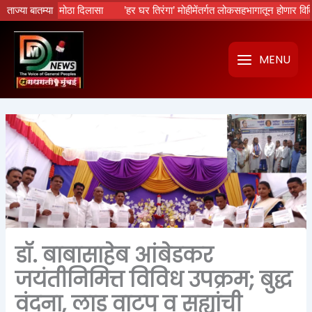
Skip
यांना मोठा दिलासा
ताज्या बातम्या
’हर घर तिरंगा’ मोहीमेंतर्गत लोकसहभागातून होणार विविध उपक्रम
to
content
MENU
डॉ. बाबासाहेब आंबेडकर
जयंतीनिमित्त विविध उपक्रम; बुद्ध
वंदना, लाडू वाटप व सह्यांची