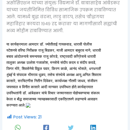
असोसिएशन यांच्या संयुक्त विद्यमाने डॉ. बाबासाहेब आंबेडकर
यांच्या जयंतीनिमित्त विविध सामाजिक उपक्रम राबविण्यात
आले. यामध्ये बुद्ध वंदना, लाडू वाटप, तसेच ‘बौद्धगया
महाविहार कायदा १९४९ रद्द करावा’ या मागणीसाठी सह्यांची
भव्य मोहीम राबविण्यात आली.
या कार्यक्रमाला आमदार डॉ. ज्योतीताई गायकवाड, धारावी पोलीस
स्टेशनचे वरिष्ठ निरीक्षक राजू बिडकर, माजी आमदार बाबुराव माने, धारावी
बचाव आंदोलनाचे समन्वयक राजू कोरडे, राष्ट्रवादी काँग्रेसचे धारावी
तालुका अध्यक्ष उल्लेश गजाकोश, मनसेचे संदीप कदम व संदीप कवडे,
जिगर मोरे, शिवसेनेचे विठ्ठल पवार, किरण काळे, आनंद भोसले,
धगधगती
मुंबई
चे संपादक भीमराव धुळप, तसेच संस्थेचे अध्यक्ष आयू.अनिल शिवराम
कासारे, सरचिटणीस नितीन दिवेकर, कार्याध्यक्ष गौतमी जाधव, संजीवन
जयस्वाल व विनीत कासारे आदी मान्यवर उपस्थित होते.कार्यक्रमात
उपस्थितांनी डॉ. आंबेडकर यांचे विचार जनमानसात पोहोचवण्याचा संकल्प
केला व बौद्ध समाजाच्या न्यायहक्कासाठी एकत्रितपणे लढण्याचे आवाहन
करण्यात आले.
Post Views:
21