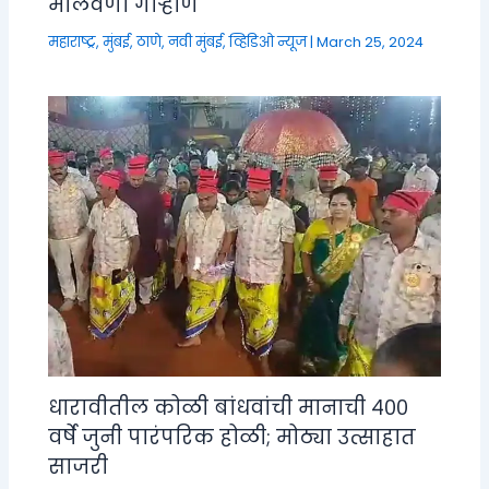
मालवणी गाऱ्हाणे
महाराष्ट्र
,
मुंबई, ठाणे, नवी मुंबई
,
व्हिडिओ न्यूज
|
March 25, 2024
धारावीतील कोळी बांधवांची मानाची ४००
वर्षे जुनी पारंपरिक होळी; मोठ्या उत्साहात
साजरी