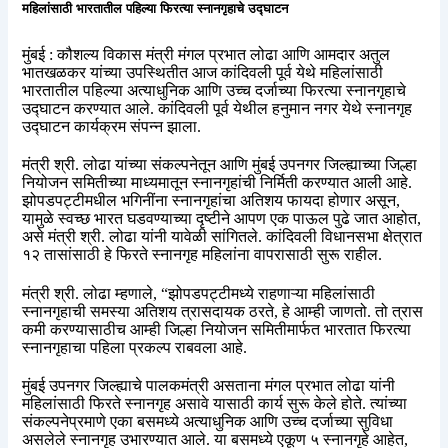
महिलांसाठी भारतातील पहिल्या फिरत्या स्नानगृहाचे उद्घाटन
मुंबई
: कौशल्य विकास मंत्री मंगल प्रभात लोढा आणि आमदार अतुल
भातखळकर यांच्या उपस्थितीत आज कांदिवली पूर्व येथे महिलांसाठी
भारतातील पहिल्या अत्याधुनिक आणि उच्च दर्जाच्या फिरत्या स्नानगृहाचे
उद्घाटन करण्यात आले. कांदिवली पूर्व येथील हनुमान नगर येथे स्नानगृह
उद्घाटन कार्यक्रम संपन्न झाला.
मंत्री श्री. लोढा यांच्या संकल्पनेतून आणि मुंबई उपनगर जिल्ह्याच्या जिल्हा
नियोजन समितीच्या माध्यमातून स्नानगृहांची निर्मिती करण्यात आली आहे.
झोपडपट्टीमधील भगिनींना स्नानगृहांचा अतिशय फायदा होणार असून
,
यामुळे स्वच्छ भारत घडवण्याच्या दृष्टीने आपण एक पाऊल पुढे जात आहोत
,
असे मंत्री श्री. लोढा यांनी यावेळी सांगितले. कांदिवली विधानसभा क्षेत्रात
१२
तासांसाठी हे फिरते स्नानगृह महिलांना वापरासाठी सुरू राहील.
मंत्री श्री. लोढा म्हणाले
, “
झोपडपट्टीमध्ये राहणाऱ्या महिलांसाठी
स्नानगृहाची समस्या अतिशय त्रासदायक ठरते
,
हे आम्ही जाणतो. तो त्रास
कमी करण्यासाठीच आम्ही जिल्हा नियोजन समितीमार्फत भारतात फिरत्या
स्नानगृहाचा पहिला प्रकल्प राबवला आहे.
मुंबई उपनगर जिल्ह्याचे पालकमंत्री असताना मंगल प्रभात लोढा यांनी
महिलांसाठी फिरते स्नानगृह असावे यासाठी कार्य सुरू केले होते. त्यांच्या
संकल्पनेप्रमाणे एका बसमध्ये अत्याधुनिक आणि उच्च
दर्जाच्या सुविधा
असलेले स्नानगृह उभारण्यात आले. या बसमध्ये एकूण ५ स्नानगृहे आहेत
,