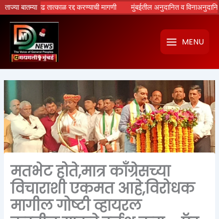
Skip
तिसाद, वाढ तात्काळ रद्द करण्याची मागणी
ताज्या बातम्या
मुंबईतील अनुदानित व विनाअनुदानित मराठी शा
to
content
MENU
मतभेट होते,मात्र काँग्रेसच्या
विचाराशी एकमत आहे,विरोधक
मागील गोष्टी व्हायरल