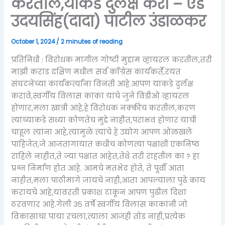
करतील,याकडे दुर्लक्ष करा – ऍड
उदयसिंह(दादा) पाटील उंडाळकर
October 1, 2024
/
2 minutes of reading
प्रतिनिधी : विरोधक मागील गोष्टी मुद्दाम व्हायरल करतील,तरी
माझी कराड दक्षिण मधील सर्व काँग्रेस कार्यकर्ते,रयत
संघटनेच्या कार्यकर्त्यांना विनंती आहे.आपण याकडे दुर्लक्ष
करावे,स्वर्गीय विलास काका यांचे जुने विडीओ व्हायरल
होणार,मला खात्री आहे,हे विरोधक नक्कीच करतील,करण
त्यांच्याकडे सध्या कोणतेच मुद्दे नाहीत,पराभव होणार याची
चाहूल त्यांना आहे,त्यामुळे त्यांचे हे उद्योग आपण ओळखले
पाहिजेत,जे आजतागायात कधीच कोणत्या पक्षाशी एकनिष्ठ
राहिले नाहीत,ते ज्या पक्षात आहेत,तेथे तरी राहतील का ? हा
प्रश्न निर्माण होत आहे. आमचे मतभेद होते, ते पूर्वी आता
नाहीत,मला पाठीमागे जायचे नाही,आता आपल्याला पुढे काय
करायचे आहे,यावरती प्रकाश टाकून आपण पुढील दिशा
ठरवणार आहे.गेली ३५ वर्षे स्वर्गीय विलास काकांनी जो
विकासाचा पाया रचला,त्याला आजही तोड नाही,प्रत्येक