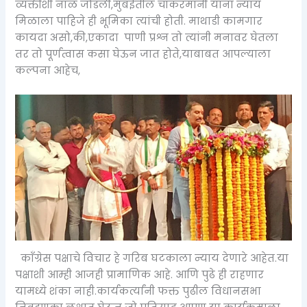
व्यक्तीशी नाळ जोडली,मुंबईतील चाकरमानी यांना न्याय
मिळाला पाहिजे ही भूमिका त्यांची होती. माथाडी कामगार
कायदा असो,की,एकादा पाणी प्रश्न तो त्यांनी मनावर घेतला
तर तो पूर्णत्वास कसा घेऊन जात होते,याबाबत आपल्याला
कल्पना आहेच,
काँग्रेस पक्षाचे विचार हे गरिब घटकाला न्याय देणारे आहेत.या
पक्षाशी आम्ही आजही प्रामाणिक आहे. आणि पुढे ही राहणार
यामध्ये शंका नाही.कार्यकर्त्यांनी फक्त पुढील विधानसभा