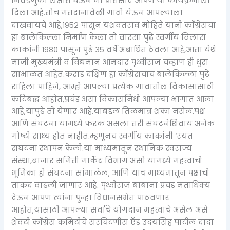
निवडणुका लक्षात घेऊन जो प्रतिसाद आपण या कार्यक्रमाला
दिला आहे.तोच मतदानावेळी गावी येऊन आपल्याला
दाखवायचे आहे,१९५२ पासून यशवंतराव मोहिते यांनी काँग्रेसचा
हा बालेकिल्ला निर्माण केला तो वारसा पुढे स्वर्गीय विलास
काकांनी १९८० पासून पुढे ३५ वर्षे अबाधित ठेवला आहे,आता येथे
माजी मुख्यमंत्री व विद्यमान आमदार पृथ्वीराज चव्हाण ही धुरा
सांभाळत आहेत.कराड दक्षिण हा कॉंग्रेसचाच बालेकिल्ला पुढे
राहिला पाहिजे, आम्ही आपल्या प्रत्येक गावातील विकासासाठी
कटिबद्ध आहोत,प्रचंड असा विकासनिधी आपल्या भागात आला
आहे,यापुढे तो येणार आहे.याबद्दल तिळमात्र शंका नसेल.पक्ष
आणि संघटना यामध्ये फरक असला तरी संघटनेशिवाय अनेक
गोष्टी साध्य होत नाहीत.म्हणूनच स्वर्गीय काकांनी ‘रयत
संघटना स्थापन केली.या माध्यमातून स्थानिक स्वराज्य
संस्था,बाजार समिती मार्केट विभाग असो यामध्ये महत्वाची
भूमिका ही संघटना सांभाळेल, आणि याच माध्यमातून पक्षाची
ताकद वाढली जाणार आहे. पृथ्वीराज बाबांना प्रचंड मताधिक्य
देऊन आपण त्यांना पुन्हा विधानसभेत पाठवणार
आहोत,यासाठी आपल्या सर्वांचे योगदान महत्वाचे असेल असे
शेवटी काँग्रेस कमिटीचे सरचिटणीस ऍड उदयसिंह पाटील दादा