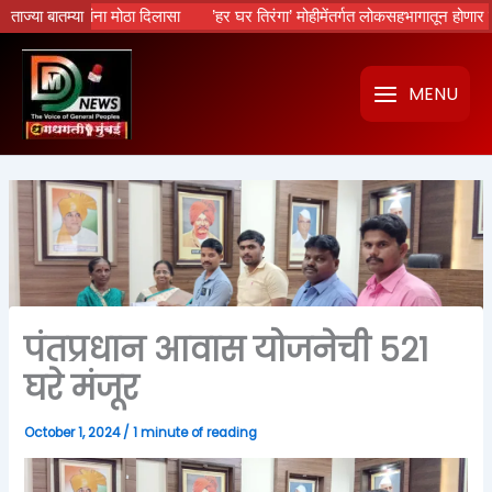
Skip
ाकरमान्यांना मोठा दिलासा
ताज्या बातम्या
’हर घर तिरंगा’ मोहीमेंतर्गत लोकसहभागातून होणार विविध
to
content
MENU
पंतप्रधान आवास योजनेची ५२१
घरे मंजूर
October 1, 2024
/
1 minute of reading