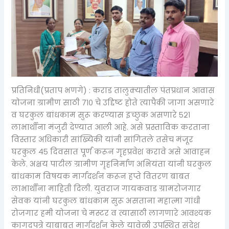
प्रतिनिधी(प्रताप भणगे) : कराड तालुक्यातील पंतप्रधान आवास
योजना ग्रामीण साठी ७१० चे उद्दिष्ट होते त्यापैकी जागा असणारे
व घरकुल बांधकाम सुरू करण्यास इच्छुक असणारे ५२१
लाभार्थीना मंजुरी देण्यात आली आहे. असे प्रस्ताविक करताना
विस्तार अधिकारी सांख्यिकी यांनी सांगितले तसेच मंजूर
घरकुल ४५ दिवसात पूर्ण करून गृहप्रवेश करावे असे आवाहन
केले. अक्षय पाटील ग्रामीण गृहनिर्माण अभियंता यांनी घरकुल
बांधकाम विषयक मार्गदर्शन करून हप्ते वितरण बाबत
लाभार्थीना माहिती दिली. युवराज गायकवाड ग्रामरोजगार
सेवक यांनी घरकुल बांधकाम सुरू असताना महात्मा गांधी
रोजगार हमी योजना चे मस्टर व त्यासाठी लागणारे आवश्यक
कागदपत्रे याबाबत मार्गदर्शन केले यावेळी उपस्थित संदेश