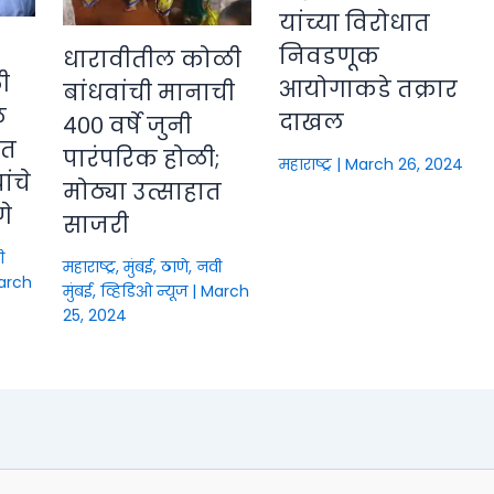
यांच्या विरोधात
निवडणूक
धारावीतील कोळी
ी
आयोगाकडे तक्रार
बांधवांची मानाची
े
दाखल
४०० वर्षे जुनी
ीत
पारंपरिक होळी;
महाराष्ट्र
|
March 26, 2024
ंचे
मोठ्या उत्साहात
णे
साजरी
ी
महाराष्ट्र
,
मुंबई, ठाणे, नवी
arch
मुंबई
,
व्हिडिओ न्यूज
|
March
25, 2024