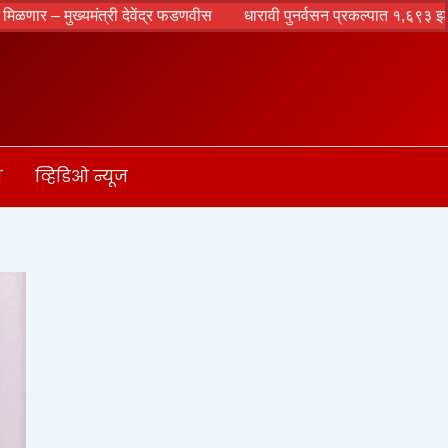
 देवेंद्र फडणवीस
धारावी पुनर्वसन प्रकल्पात १,६९३ झाडांवर गंडांतर? मंजुरीपू
ा
व्हिडिओ न्यूज