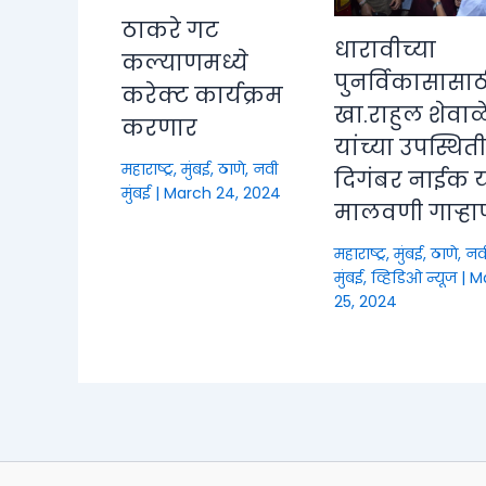
ठाकरे गट
धारावीच्या
कल्याणमध्ये
पुनर्विकासासाठ
करेक्ट कार्यक्रम
खा.राहुल शेवाळ
करणार
यांच्या उपस्थित
महाराष्ट्र
,
मुंबई, ठाणे, नवी
दिगंबर नाईक या
मुंबई
|
March 24, 2024
मालवणी गाऱ्हा
महाराष्ट्र
,
मुंबई, ठाणे, नव
मुंबई
,
व्हिडिओ न्यूज
|
M
25, 2024