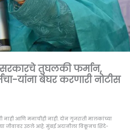
 सरकारचे तुघलकी फर्मान,
्मचा-यांना बेघर करणारी नोटीस
ची नाही आणि मनाचीही नाही. दोन गुजराती मालकांच्या
या जीवावर उठले आहे. मुंबई अदानीला विकूनच शिंदे-