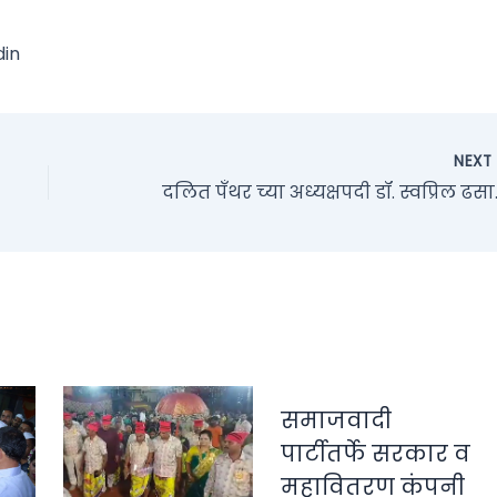
din
NEX
दलित पँथर
समाजवादी
पार्टीतर्फे सरकार व
महावितरण कंपनी