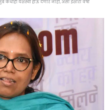
बे कधीही यशस्वी होऊ देणार नाही, असा इशारा वर्षा