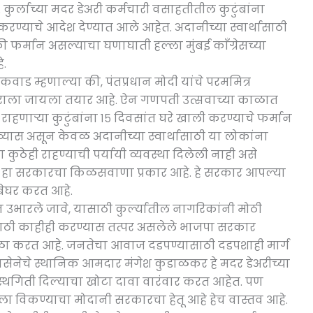
ुर्लाच्या मदर डेअरी कर्मचारी वसाहतीतील कुटुंबांना
करण्याचे आदेश देण्यात आले आहेत. अदानीच्या स्वार्थासाठी
फर्मान असल्याचा घणाघाती हल्ला मुंबई काँग्रेसच्या
े.
यकवाड म्हणाल्या की, पंतप्रधान मोदी यांचे परममित्र
राला जायला तयार आहे. ऐन गणपती उत्सवाच्या काळात
राहणाऱ्या कुटुंबांना १५ दिवसांत घरे खाली करण्याचे फर्मान
ास्तव्यास असून केवळ अदानीच्या स्वार्थासाठी या लोकांना
 कुठेही राहण्याची पर्यायी व्यवस्था दिलेली नाही असे
े, हा सरकारचा किळसवाणा प्रकार आहे. हे सरकार आपल्या
बेघर करत आहे.
 उभारले जावे, यासाठी कुर्ल्यातील नागरिकांनी मोठी
ाठी काहीही करण्यास तत्पर असलेले भाजपा सरकार
ळा करत आहे. जनतेचा आवाज दडपण्यासाठी दडपशाही मार्ग
शिवसेनेचे स्थानिक आमदार मंगेश कुडाळकर हे मदर डेअरीच्या
ी स्थगिती दिल्याचा खोटा दावा वारंवार करत आहेत. पण
नीला विकण्याचा मोदानी सरकारचा हेतू आहे हेच वास्तव आहे.