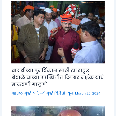
धारावीच्या पुनर्विकासासाठी खा.राहुल
शेवाळे यांच्या उपस्थितीत दिगंबर नाईक यांचे
मालवणी गाऱ्हाणे
महाराष्ट्र
,
मुंबई, ठाणे, नवी मुंबई
,
व्हिडिओ न्यूज
|
March 25, 2024