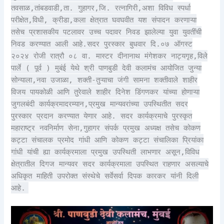
तवसाळ,तांबडवाडी,ता. गुहागर,जि. रत्नागिरी,अशा विविध स्पर्धा
परीक्षेत,विधी, क्रीडा,कला क्षेत्रात घवघवीत यश संपादन करणाऱ्या
तसेच प्रशासकीय पटलावर उच्च पदावर निवड झालेल्या युवा युवतींची
निवड करण्यात आली आहे.सदर पुरस्कार बुधवार दि.०७ ऑगस्ट
२०२४ रोजी रात्रौ ०८ वा. मास्टर दीनानाथ मंगेशकर नाट्यगृह,विले
पार्ले ( पूर्व ) मुबंई येथे श्री पाणबुडी देवी कलामंच आयोजित जुन्या
सोन्याला,नवा उजाळा, शक्ती-तुऱ्याचा जंगी सामना शक्तीवाले शाहीर
विजय पायकोळी आणि तुरेवाले शाहीर दिनेश डिंगणकर यांच्या होणाऱ्या
जुगलबंदी कार्यक्रमादरम्यान,प्रमुख मान्यवरांच्या उपस्थितीत सदर
पुरस्कार प्रदान करण्यात येणार आहे. सदर कार्यक्रमाचे पुरस्कृत
महाराष्ट्र नवनिर्माण सेना,गुहागर संपर्क प्रमुख अध्यक्ष तसेच कोकण
कट्टा संचालक प्रमोद गांधी आणि कोकण कट्टा संचालिका प्रियांका
गांधी यांची ह्या कार्यक्रमाला प्रमुख उपस्थिती लाभणार असून,विविध
क्षेत्रातील दिगज मान्यवर सदर कार्यक्रमाला उपस्थित राहणार असल्याचे
अधिकृत माहिती उपरोक्त संस्थेचे सर्वेसर्वा दिपक कारकर यांनी दिली
आहे.