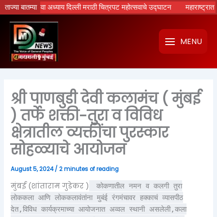
Skip
टांचा नवा अध्याय दिल्ली मराठी चित्रपट महोत्सवाचे उद्घाटन
ताज्या बातम्या
महाराष्ट्रात होणार र
to
content
MENU
श्री पाणबुडी देवी कलामंच ( मुंबई
) तर्फे शक्ती-तुरा व विविध
क्षेत्रातील व्यक्तींचा पुरस्कार
सोहळ्याचे आयोजन
August 5, 2024
/
2 minutes of reading
मुंबई (शांताराम गुडेकर )
कोकणातील नमन व कलगी तुरा
लोककला आणि लोककलावंतांना मुबंई रंगमंचावर हक्काचं व्यासपीठ
देत,विविध कार्यक्रमाच्या आयोजनात अव्वल स्थानी असलेली,कला