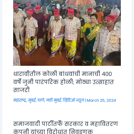
धारावीतील कोळी बांधवांची मानाची ४००
वर्षे जुनी पारंपरिक होळी; मोठ्या उत्साहात
साजरी
महाराष्ट्र
,
मुंबई, ठाणे, नवी मुंबई
,
व्हिडिओ न्यूज
|
March 25, 2024
समाजवादी पार्टीतर्फे सरकार व महावितरण
कंपनी यांच्या विरोधात निवडणूक