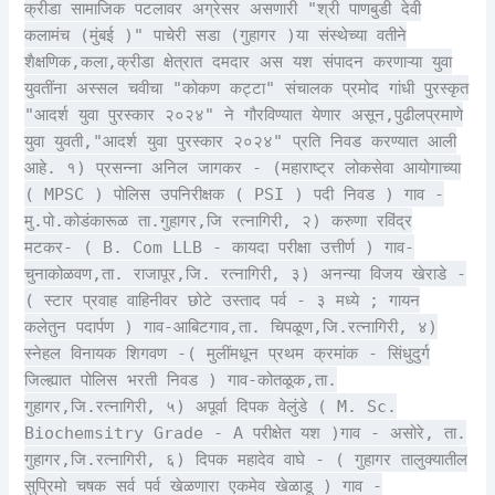
क्रीडा सामाजिक पटलावर अग्रेसर असणारी "श्री पाणबुडी देवी
कलामंच (मुंबई )" पाचेरी सडा (गुहागर )या संस्थेच्या वतीने
शैक्षणिक,कला,क्रीडा क्षेत्रात दमदार अस यश संपादन करणाऱ्या युवा
युवतींना अस्सल चवीचा "कोकण कट्टा" संचालक प्रमोद गांधी पुरस्कृत
"आदर्श युवा पुरस्कार २०२४" ने गौरविण्यात येणार असून,पुढीलप्रमाणे
युवा युवती,"आदर्श युवा पुरस्कार २०२४" प्रति निवड करण्यात आली
आहे. १) प्रसन्ना अनिल जागकर - (महाराष्ट्र लोकसेवा आयोगाच्या
( MPSC ) पोलिस उपनिरीक्षक ( PSI ) पदी निवड ) गाव -
मु.पो.कोडंकारूळ ता.गुहागर,जि रत्नागिरी, २) करुणा रविंद्र
मटकर- ( B. Com LLB - कायदा परीक्षा उत्तीर्ण ) गाव-
चुनाकोळवण,ता. राजापूर,जि. रत्नागिरी, ३) अनन्या विजय खेराडे -
( स्टार प्रवाह वाहिनीवर छोटे उस्ताद पर्व - ३ मध्ये ; गायन
कलेतुन पदार्पण ) गाव-आबिटगाव,ता. चिपळूण,जि.रत्नागिरी, ४)
स्नेहल विनायक शिगवण -( मुलींमधून प्रथम क्रमांक - सिंधुदुर्ग
जिल्ह्यात पोलिस भरती निवड ) गाव-कोतळूक,ता.
गुहागर,जि.रत्नागिरी, ५) अपूर्वा दिपक वेलुंडे ( M. Sc.
Biochemsitry Grade - A परीक्षेत यश )गाव - असोरे, ता.
गुहागर,जि.रत्नागिरी, ६) दिपक महादेव वाघे - ( गुहागर तालुक्यातील
सुप्रिमो चषक सर्व पर्व खेळणारा एकमेव खेळाडू ) गाव -