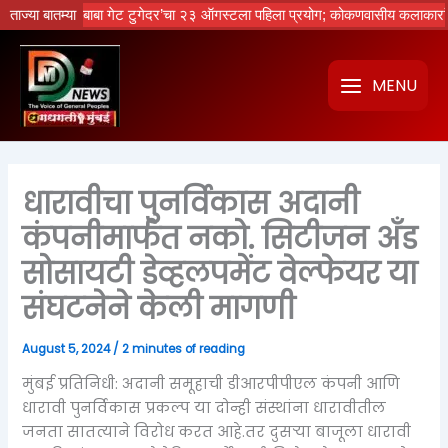
Skip
नको रे बाबा गेट टुगेदर’चा २३ ऑगस्टला पहिला प्रयोग; कोकणवासीय कलाकारांची धमाल
ताज्या बातम्या
to
content
MENU
धारावीचा पुनर्विकास अदानी
कंपनीमार्फत नको. सिटीजन अँड
सोसायटी डेव्हलपमेंट वेल्फेयर या
संघटनेने केली मागणी
August 5, 2024
/
2 minutes of reading
मुंबई प्रतिनिधी: अदानी समूहाची डीआरपीपीएल कंपनी आणि
धारावी पुनर्विकास प्रकल्प या दोन्ही संस्थांना धारावीतील
जनता सातत्याने विरोध करत आहे.तर दुसर्‍या बाजूला धारावी