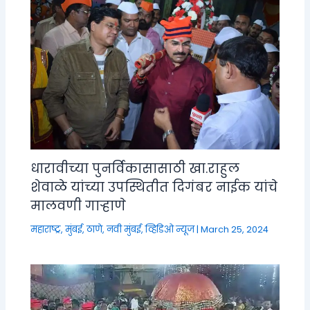
धारावीच्या पुनर्विकासासाठी खा.राहुल
शेवाळे यांच्या उपस्थितीत दिगंबर नाईक यांचे
मालवणी गाऱ्हाणे
महाराष्ट्र
,
मुंबई, ठाणे, नवी मुंबई
,
व्हिडिओ न्यूज
|
March 25, 2024