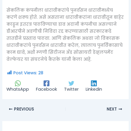
सेकलिंक कंपनीला धारावीकरांचे पुनर्वसन धारावीमध्येच
करणे शक्य होते. असे असताना धारावीकरांना धारावीतून बाहेर
काढून इतरत्र पाठविण्याचा डाव अदानी कंपनीचा असल्याने
डीआरपीने अडणीची निविदा रद्द करण्यासाठी सरकारकडे
तातडीने प्रस्ताव पाठवा. आणि सेकलिंक अथवा जो विकासक
धारावीकरांचे पुनर्वसन धारावीत करेल, त्यालाच पुनर्विकासाचे
काम द्यावे, अशी म्गणी सिटीजन अँड सोसायटी डेव्हलपमेंट
वेल्फेयर या संघटनेचे कैतके यांनी केला आहे.
Post Views:
28
WhatsApp
Facebook
Twitter
Linkedin
PREVIOUS
NEXT