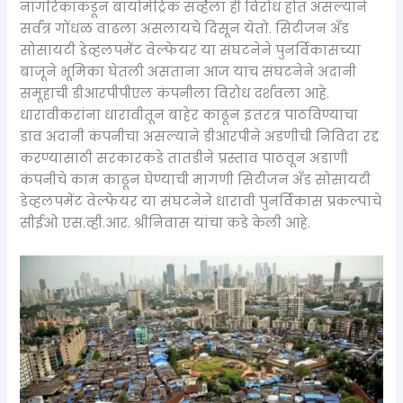
नागरिकांकडून बायोमेट्रिक सर्व्हेला ही विरोध होत असल्याने
सर्वत्र गोंधळ वाढला असलायचे दिसून येतो. सिटीजन अँड
सोसायटी डेव्हलपमेंट वेल्फेयर या संघटनेने पुनर्विकासच्या
बाजूने भूमिका घेतली असताना आज याच संघटनेने अदानी
समूहाची डीआरपीपीएल कंपनीला विरोध दर्शवला आहे.
धारावीकरांना धारावीतून बाहेर काढून इतरत्र पाठविण्याचा
डाव अदानी कंपनीचा असल्याने डीआरपीने अडणीची निविदा रद्द
करण्यासाठी सरकारकडे तातडीने प्रस्ताव पाठवून अडाणी
कंपनीचे काम काढून घेण्याची मागणी सिटीजन अँड सोसायटी
डेव्हलपमेंट वेल्फेयर या संघटनेने धारावी पुनर्विकास प्रकल्पाचे
सीईओ एस.व्ही.आर. श्रीनिवास यांचा कडे केली आहे.