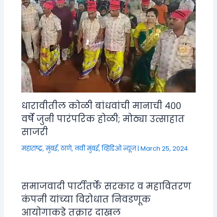
धारावीतील कोळी बांधवांची मानाची ४००
वर्षे जुनी पारंपरिक होळी; मोठ्या उत्साहात
साजरी
महाराष्ट्र
,
मुंबई, ठाणे, नवी मुंबई
,
व्हिडिओ न्यूज
|
March 25, 2024
समाजवादी पार्टीतर्फे सरकार व महावितरण
कंपनी यांच्या विरोधात निवडणूक
आयोगाकडे तक्रार दाखल