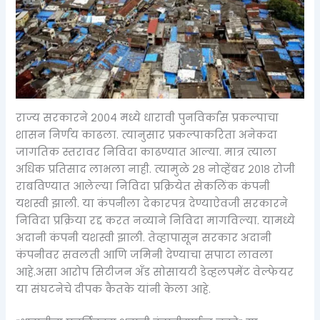
राज्य सरकारने २००४ मध्ये धारावी पुनविर्कास प्रकल्पाचा
शासन निर्णय काढला. त्यानुसार प्रकल्पाकरिता अनेकदा
जागतिक स्तरावर निविदा काढण्यात आल्या. मात्र त्याला
अधिक प्रतिसाद लाभला नाही. त्यामुळे २८ नोव्हेंबर २०१८ रोजी
राबविण्यात आलेल्या निविदा प्रक्रियेत सेकलिंक कंपनी
यशस्वी झाली. या कंपनीला देकारपत्र देण्याऐवजी सरकारने
निविदा प्रक्रिया रद्द करत नव्याने निविदा मागविल्या. यामध्ये
अदानी कंपनी यशस्वी झाली. तेव्हापासून सरकार अदानी
कंपनीवर सवलती आणि जमिनी देण्याचा सपाटा लावला
आहे.असा आरोप सिटीजन अँड सोसायटी डेव्हलपमेंट वेल्फेयर
या संघटनेचे दीपक कैतके यांनी केला आहे.