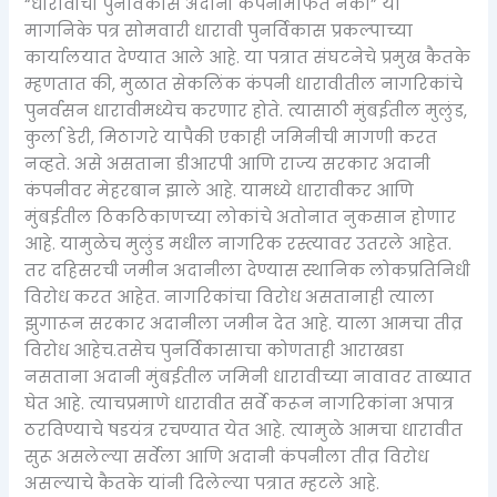
“धारावीचा पुनर्विकास अदानी कंपनीमार्फत नको” या
मागनिके पत्र सोमवारी धारावी पुनर्विकास प्रकल्पाच्या
कार्यालयात देण्यात आले आहे. या पत्रात संघटनेचे प्रमुख कैतके
म्हणतात की, मुळात सेकलिंक कंपनी धारावीतील नागरिकांचे
पुनर्वसन धारावीमध्येच करणार होते. त्यासाठी मुंबईतील मुलुंड,
कुर्ला डेरी, मिठागरे यापैकी एकाही जमिनीची मागणी करत
नव्हते. असे असताना डीआरपी आणि राज्य सरकार अदानी
कंपनीवर मेहरबान झाले आहे. यामध्ये धारावीकर आणि
मुंबईतील ठिकठिकाणच्या लोकांचे अतोनात नुकसान होणार
आहे. यामुळेच मुलुंड मधील नागरिक रस्त्यावर उतरले आहेत.
तर दहिसरची जमीन अदानीला देण्यास स्थानिक लोकप्रतिनिधी
विरोध करत आहेत. नागरिकांचा विरोध असतानाही त्याला
झुगारून सरकार अदानीला जमीन देत आहे. याला आमचा तीव्र
विरोध आहेच.तसेच पुनर्विकासाचा कोणताही आराखडा
नसताना अदानी मुंबईतील जमिनी धारावीच्या नावावर ताब्यात
घेत आहे. त्याचप्रमाणे धारावीत सर्वे करून नागरिकांना अपात्र
ठरविण्याचे षडयंत्र रचण्यात येत आहे. त्यामुळे आमचा धारावीत
सुरू असलेल्या सर्वेला आणि अदानी कंपनीला तीव्र विरोध
असल्याचे कैतके यांनी दिलेल्या पत्रात म्हटले आहे.