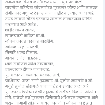
समन्वयक विजय कर्जावकर यांनी संयुक्तपणे केली.
यावर्षीचा प्रतिष्ठेचा जीवनगौरव पुरस्कार ज्येष्ठ आणि नामवंत
संगीतकार मधुकर रेडकर यांना जाहीर करण्यात आला आहे.
तसेच लावणी गौरव पुरस्कार खालील मान्यवरांना घोषित
करण्यात आले आहेत :
शाहीर आनंद सावंत,
लावण्यवती कविता घडशी,
लोककलावंत चंद्रकांत बारशिंगे,
गायिका श्रद्धा साळवी,
निर्माते शंकर पिसाळ,
गायक राजेश धाऊस्कर,
ध्वनी संयोजक संदेश गायकवाड,
तालवादक दीपक गायकवाड,
पुरुष लावणी कलावंत चंद्रकांत तांबे,
याशिवाय, ‘राजा-राणी पुरस्कार’ श्री. सुनील खंडागळे व सौ.
मयुरी सुनील खंडागळे यांना जाहीर करण्यात आला आहे.
पुरस्कार घोषणेच्या वेळी महासंघाचे सर्व पदाधिकारी उपस्थित
होते. यावेळी सर्व पुरस्कार विजेत्यांचे अभिनंदन करण्यात आले
असून, आगामी सोहळ्याबाबत लावणी व लोककला क्षेत्रात