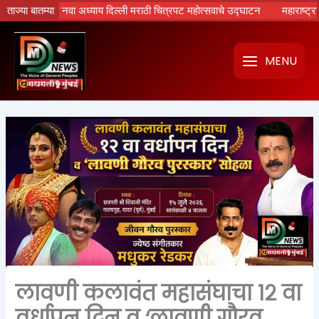
Skip
रपटांचा नवा अध्याय दिल्ली मराठी चित्रपट महोत्सवाचे उद्घाटन
ताज्या बातम्या
महाराष्ट्रात होणा
to
content
MENU
लावणी कलावंत महासंघाचा १२ वा
वर्धापन दिन व ‘लावणी गौरव