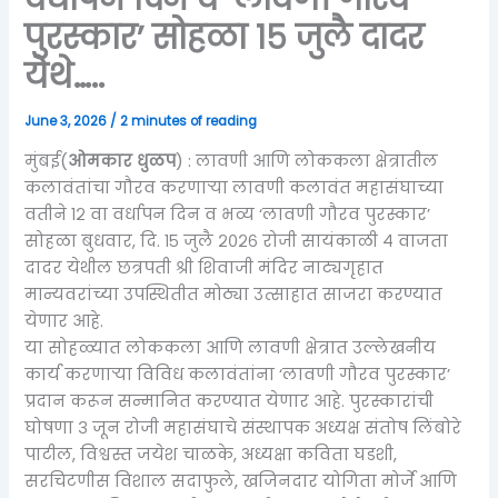
पुरस्कार’ सोहळा १५ जुलै दादर
येथे…..
June 3, 2026
/
2 minutes of reading
मुंबई(
ओमकार धुळप
) : लावणी आणि लोककला क्षेत्रातील
कलावंतांचा गौरव करणाऱ्या लावणी कलावंत महासंघाच्या
वतीने १२ वा वर्धापन दिन व भव्य ‘लावणी गौरव पुरस्कार’
सोहळा बुधवार, दि. १५ जुलै २०२६ रोजी सायंकाळी ४ वाजता
दादर येथील छत्रपती श्री शिवाजी मंदिर नाट्यगृहात
मान्यवरांच्या उपस्थितीत मोठ्या उत्साहात साजरा करण्यात
येणार आहे.
या सोहळ्यात लोककला आणि लावणी क्षेत्रात उल्लेखनीय
कार्य करणाऱ्या विविध कलावंतांना ‘लावणी गौरव पुरस्कार’
प्रदान करून सन्मानित करण्यात येणार आहे. पुरस्कारांची
घोषणा ३ जून रोजी महासंघाचे संस्थापक अध्यक्ष संतोष लिंबोरे
पाटील, विश्वस्त जयेश चाळके, अध्यक्षा कविता घडशी,
सरचिटणीस विशाल सदाफुले, खजिनदार योगिता मोर्जे आणि