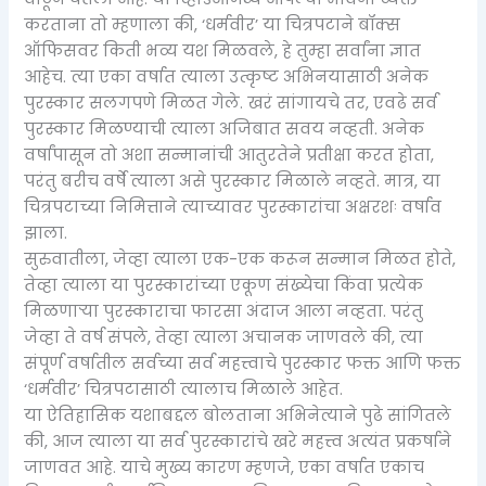
करताना तो म्हणाला की, ‘धर्मवीर’ या चित्रपटाने बॉक्स
ऑफिसवर किती भव्य यश मिळवले, हे तुम्हा सर्वांना ज्ञात
आहेच. त्या एका वर्षात त्याला उत्कृष्ट अभिनयासाठी अनेक
पुरस्कार सलगपणे मिळत गेले. खरं सांगायचे तर, एवढे सर्व
पुरस्कार मिळण्याची त्याला अजिबात सवय नव्हती. अनेक
वर्षांपासून तो अशा सन्मानांची आतुरतेने प्रतीक्षा करत होता,
परंतु बरीच वर्षे त्याला असे पुरस्कार मिळाले नव्हते. मात्र, या
चित्रपटाच्या निमित्ताने त्याच्यावर पुरस्कारांचा अक्षरशः वर्षाव
झाला.
सुरुवातीला, जेव्हा त्याला एक-एक करून सन्मान मिळत होते,
तेव्हा त्याला या पुरस्कारांच्या एकूण संख्येचा किंवा प्रत्येक
मिळणाऱ्या पुरस्काराचा फारसा अंदाज आला नव्हता. परंतु
जेव्हा ते वर्ष संपले, तेव्हा त्याला अचानक जाणवले की, त्या
संपूर्ण वर्षातील सर्वच्या सर्व महत्त्वाचे पुरस्कार फक्त आणि फक्त
‘धर्मवीर’ चित्रपटासाठी त्यालाच मिळाले आहेत.
या ऐतिहासिक यशाबद्दल बोलताना अभिनेत्याने पुढे सांगितले
की, आज त्याला या सर्व पुरस्कारांचे खरे महत्त्व अत्यंत प्रकर्षाने
जाणवत आहे. याचे मुख्य कारण म्हणजे, एका वर्षात एकाच