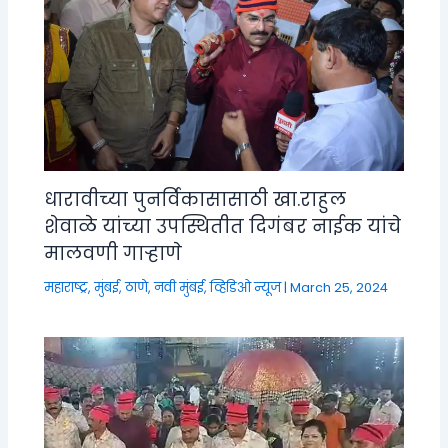
धारावीच्या पुनर्विकासासाठी खा.राहुल
शेवाळे यांच्या उपस्थितीत दिगंबर नाईक यांचे
मालवणी गाऱ्हाणे
महाराष्ट्र
,
मुंबई, ठाणे, नवी मुंबई
,
व्हिडिओ न्यूज
|
March 25, 2024