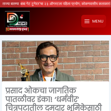
Skip
नको रे बाबा गेट टुगेदर’चा २३ ऑगस्टला पहिला प्रयोग; कोकणवासीय कलाकारांची धमाल
ताज्या बातम्या
to
content
MENU
प्रसाद ओकचा जागतिक
पातळीवर डंका! ‘धर्मवीर’
चित्रपटातील दमदार भूमिकेसाठी