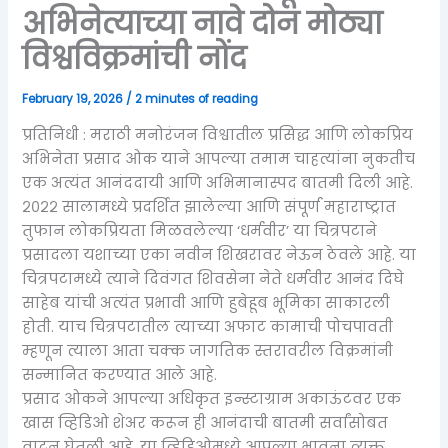
अभिनेत्याच्या नावे दोन मोठ्या
विश्वविक्रमांची नोंद
February 19, 2026
/
2 minutes of reading
प्रतिनिधी : मराठी मनोरंजन विश्वातील प्रसिद्ध आणि लोकप्रिय
अभिनेता प्रसाद ओक याने आपल्या तमाम चाहत्यांना नुकतीच
एक अत्यंत आनंददायी आणि अभिमानास्पद बातमी दिली आहे.
२०२२ सालामध्ये प्रदर्शित झालेल्या आणि संपूर्ण महाराष्ट्रात
तुफान लोकप्रियता मिळवलेल्या ‘धर्मवीर’ या चित्रपटाने
प्रसादला यशाच्या एका नवीन शिखरावर नेऊन ठेवले आहे. या
चित्रपटामध्ये त्याने दिवंगत शिवसेना नेते धर्मवीर आनंद दिघे
साहेब यांची अत्यंत प्रभावी आणि हुबेहूब भूमिका साकारली
होती. याच चित्रपटातील त्याच्या अफाट कामाची पोचपावती
म्हणून त्याला आता चक्क जागतिक स्तरावरील विक्रमांनी
सन्मानित करण्यात आले आहे.
प्रसाद ओकने आपल्या अधिकृत इन्स्टाग्राम अकाऊंटवर एक
खास व्हिडिओ शेअर करून ही आनंदाची बातमी सर्वांसोबत
वाटून घेतली आहे. या व्हिडिओमध्ये आपल्या भावना व्यक्त