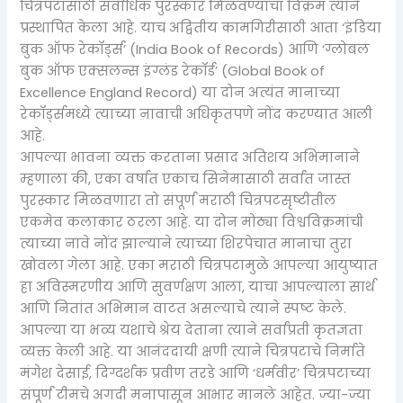
चित्रपटासाठी सर्वाधिक पुरस्कार मिळवण्याचा विक्रम त्याने
प्रस्थापित केला आहे. याच अद्वितीय कामगिरीसाठी आता ‘इंडिया
बुक ऑफ रेकॉर्ड्स’ (India Book of Records) आणि ‘ग्लोबल
बुक ऑफ एक्सलन्स इंग्लंड रेकॉर्ड’ (Global Book of
Excellence England Record) या दोन अत्यंत मानाच्या
रेकॉर्ड्समध्ये त्याच्या नावाची अधिकृतपणे नोंद करण्यात आली
आहे.
आपल्या भावना व्यक्त करताना प्रसाद अतिशय अभिमानाने
म्हणाला की, एका वर्षात एकाच सिनेमासाठी सर्वात जास्त
पुरस्कार मिळवणारा तो संपूर्ण मराठी चित्रपटसृष्टीतील
एकमेव कलाकार ठरला आहे. या दोन मोठ्या विश्वविक्रमांची
त्याच्या नावे नोंद झाल्याने त्याच्या शिरपेचात मानाचा तुरा
खोवला गेला आहे. एका मराठी चित्रपटामुळे आपल्या आयुष्यात
हा अविस्मरणीय आणि सुवर्णक्षण आला, याचा आपल्याला सार्थ
आणि नितांत अभिमान वाटत असल्याचे त्याने स्पष्ट केले.
आपल्या या भव्य यशाचे श्रेय देताना त्याने सर्वांप्रती कृतज्ञता
व्यक्त केली आहे. या आनंददायी क्षणी त्याने चित्रपटाचे निर्माते
मंगेश देसाई, दिग्दर्शक प्रवीण तरडे आणि ‘धर्मवीर’ चित्रपटाच्या
संपूर्ण टीमचे अगदी मनापासून आभार मानले आहेत. ज्या-ज्या