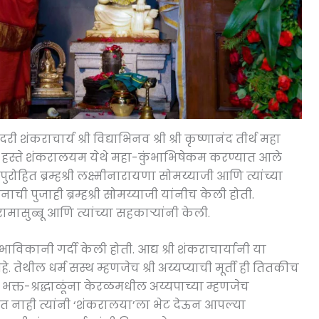
 शंकराचार्य श्री विद्याभिनव श्री श्री कृष्णानंद तीर्थ महा
च्या हस्ते शंकरालयम येथे महा-कुंभाभिषेकम करण्यात आले
रोहित ब्रम्हश्री लक्ष्मीनारायणा सोमय्याजी आणि त्यांच्या
ची पुजाही ब्रम्हश्री सोमय्याजी यांनीच केली होती.
ामासुब्बू आणि त्यांच्या सहकाऱ्यांनी केली.
ाविकानी गर्दी केली होती. आद्य श्री शंकराचार्यानी या
 तेथील धर्म सस्थ म्हणजेच श्री अय्यप्याची मूर्ती ही तितकीच
ा भक्त-श्रद्धाळूंना केरळमधील अय्यपाच्या म्हणजेच
ोत नाही त्यांनी ‘शंकरालया’ला भेट देऊन आपल्या