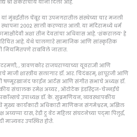
 श्री शंकराचार्य यांनी दिला आहे.
यां मुंबईतील चेंबूर या उपनगरातील संस्थेच्या चार मजली
 स्थापना २००२ साली करण्यात आली. या मंदिरामध्ये धर्म
कामाक्षीदेवी अशा तीन देवतांचा अधिवास आहे. ‘शंकरालय’ हे
परिचित आहे. येथे चालणारे सामाजिक आणि सांस्कृतिक
ठी नियमितपणे राबविले जातात.
रमणी, , त्रावणकोर राजघराण्याच्या यूवराज्ञी आणि
रताचे माजी शास्त्रीय सलागार डॉ. आर. चिदंबरम्, शापूरजी आणि
ी षण्मूरखानंद फाईन आर्टस आणि संगीत सभाचे अध्यक्ष डॉ.
पकीय संचालक रमेश अय्यर , ऑटोटेक इंडस्ट्रिज-चेन्नईचे
न्सचे उपाध्यक्ष डॉ. के. सुब्रमणियन, व्यवस्थापकीय
चे मुख्य कार्यकारी अधिकारी माणिकन संगमेश्वरम, अखिल
्ष अय्यप्पा दास, रेडी टू वेट महिला संघटनेच्या पद्‌मा पिलुई,
ी मान्यवर उपस्थित होते.