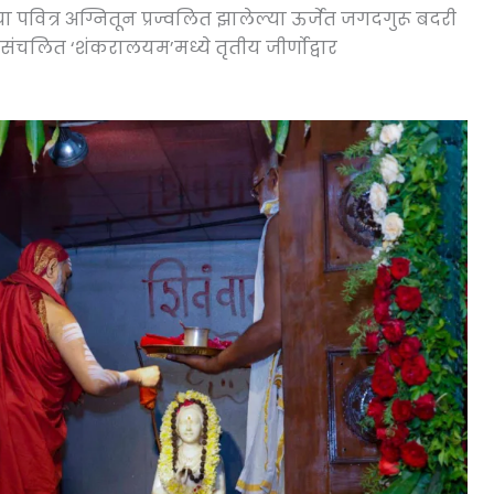
्या पवित्र अग्नितून प्रज्वलित झालेल्या ऊर्जेत जगदगुरू बदरी
 संचलित ‘शंकरालयम’मध्ये तृतीय जीर्णोद्वार