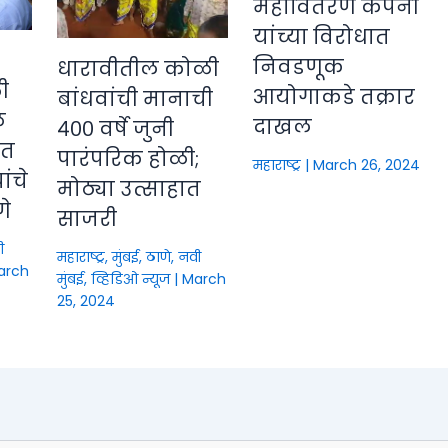
महावितरण कंपनी
यांच्या विरोधात
निवडणूक
धारावीतील कोळी
ी
आयोगाकडे तक्रार
बांधवांची मानाची
े
दाखल
४०० वर्षे जुनी
ीत
पारंपरिक होळी;
महाराष्ट्र
|
March 26, 2024
ंचे
मोठ्या उत्साहात
णे
साजरी
ी
महाराष्ट्र
,
मुंबई, ठाणे, नवी
arch
मुंबई
,
व्हिडिओ न्यूज
|
March
25, 2024