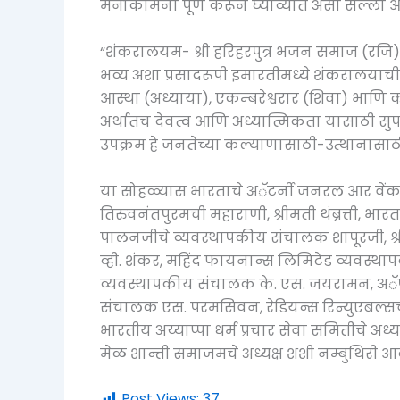
मनोकामना पूर्ण करून घ्याव्यात असा सल्ला आद्य
“शंकरालयम- श्री हरिहरपुत्र भजन समाज (रजि) 
भव्य अशा प्रसादरूपी इमारतीमध्ये शंकरालयाची
आस्था (अध्याया), एकम्बरेश्वरार (शिवा) भाणि 
अर्थातच देवत्व आणि अध्यात्मिकता यासाठी सु
उपक्रम हे जनतेच्या कल्याणासाठी-उत्थानासा
या सोहळ्यास भारताचे अॅटर्नी जनरल आर वेंकट
तिरुवनंतपुरमची महाराणी, श्रीमती थंब्रत्ती, भा
पालनजीचे व्यवस्थापकीय संचालक शापूरजी, श्र
व्ही. शंकर, महिंद फायनान्स लिमिटेड व्यवस्था
व्यवस्थापकीय संचालक के. एस. जयरामन, अॅपकॉ
संचालक एस. परमसिवन, रेडियन्स रिन्युएबल्स
भारतीय अय्याप्पा धर्म प्रचार सेवा समितीचे अध्यक
मेळ शान्ती समाजमचे अध्यक्ष शशी नम्बुथिरी आद
Post Views:
37