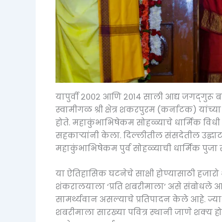
यापुर्वी २००२ आणि २०१४ साली आद्य जगद्‌गुरू बदरी
स्वामीगळ श्री क्षेत्र शकरपुरम (कर्नाटक) यां
होते. महाकुंभाभिषेकम सोहळ्याचे धार्मिक विधी पु
सहकाऱ्यांनी केला. दिल्लीतील संसदेतील उद्घाटना
महाकुंभाभिषेकम पुर्व सोहळ्याची धार्मिक पुजा र
या ऐतिहासिक घटनेचे साक्षी होण्यासाठी हजारो भ
शंकरालयाला ‘प्रति शबरीमाला’ असे संबोधले आहे.
सामर्थ्यवान असल्याचे प्रतिपादन केले आहे. ज्य
शबरीमाला सारख्या पवित्र स्थानी जाणे शक्य ह