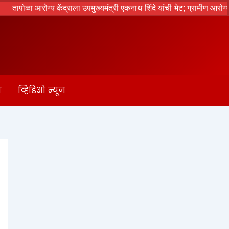
आरोग्य केंद्राला उपमुख्यमंत्री एकनाथ शिंदे यांची भेट; ग्रामीण आरोग्य सेवांसा
ा
व्हिडिओ न्यूज