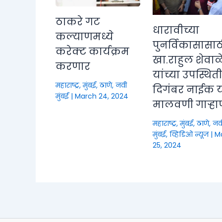
ठाकरे गट
धारावीच्या
कल्याणमध्ये
पुनर्विकासासाठ
करेक्ट कार्यक्रम
खा.राहुल शेवाळ
करणार
यांच्या उपस्थित
महाराष्ट्र
,
मुंबई, ठाणे, नवी
दिगंबर नाईक या
मुंबई
|
March 24, 2024
मालवणी गाऱ्हा
महाराष्ट्र
,
मुंबई, ठाणे, नव
मुंबई
,
व्हिडिओ न्यूज
|
M
25, 2024