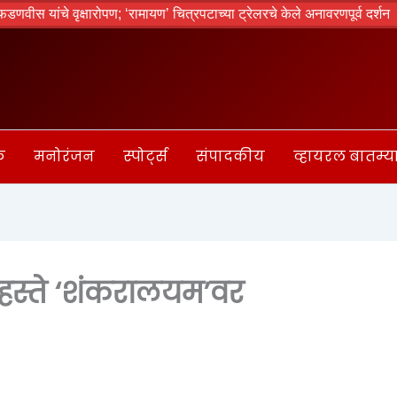
 वृक्षारोपण; ‘रामायण’ चित्रपटाच्या ट्रेलरचे केले अनावरणपूर्व दर्शन
तापोळा 
क
मनोरंजन
स्पोर्ट्स
संपादकीय
व्हायरल बातम्य
ा हस्ते ‘शंकरालयम’वर