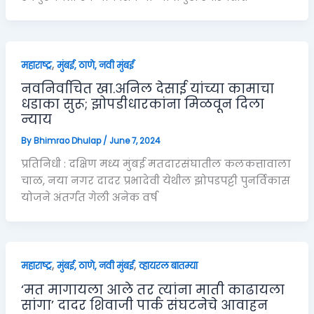
,
महाराष्ट्र
मुंबई, ठाणे, नवी मुंबई
नवनिर्वाचित खा.अनिल देसाई यांच्या कामाचा
धडाका सुरू; झोपडीधारकांना मिळवून दिला
न्याय
By
Bhimrao Dhulap
/
June 7, 2024
प्रतिनिधी : दक्षिण मध्य मुंबई मतदारसंघातील कलकत्तावाला
चाळ, नया नगर दादर प्रभादेवी येथील झोपडपट्टी पुनर्विकास
योजने अंतर्गत गेली अनेक वर्ष
,
,
महाराष्ट्र
मुंबई, ठाणे, नवी मुंबई
व्हायरल बातम्या
‘मत मागायला आले तर त्यांना माती काढायला
सांगा’ दादर शिवाजी पार्क संघटनेचे आवाहन