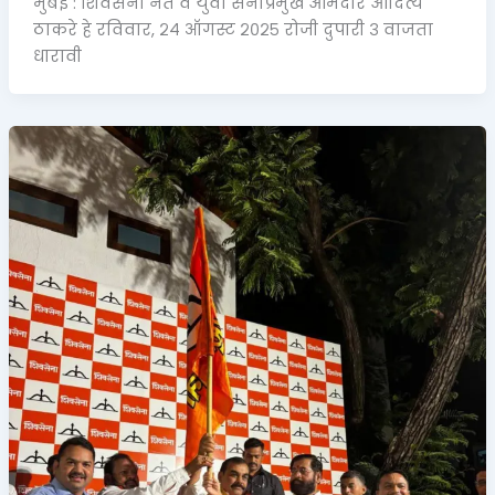
मुंबई : शिवसेना नेते व युवा सेनाप्रमुख आमदार आदित्य
ठाकरे हे रविवार, २४ ऑगस्ट २०२५ रोजी दुपारी ३ वाजता
धारावी