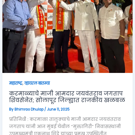
,
महाराष्ट्र
व्हायरल बातम्या
करमाळ्याचे माजी आमदार जयवंतराव जगताप
शिवसेनेत; सोलापूर जिल्ह्यात राजकीय खळबळ
By
Bhimrao Dhulap
/
June 11, 2025
प्रतिनिधी : करमाळा तालुक्याचे माजी आमदार जयवंतराव
जगताप यांनी आज मुंबई येथील “मुक्तागिरी” निवासस्थानी
उपमुख्यमंत्री एकनाथ शिंदे यांच्या प्रमुख उपस्थितीत