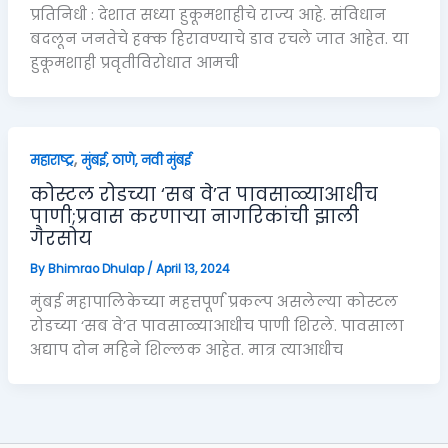
प्रतिनिधी : देशात सध्या हुकूमशाहीचे राज्य आहे. संविधान
बदलून जनतेचे हक्क हिरावण्याचे डाव रचले जात आहेत. या
हुकूमशाही प्रवृतीविरोधात आमची
,
महाराष्ट्र
मुंबई, ठाणे, नवी मुंबई
कोस्टल रोडच्या ‘सब वे’त पावसाळ्याआधीच
पाणी;प्रवास करणाऱ्या नागरिकांची झाली
गैरसोय
By
Bhimrao Dhulap
/
April 13, 2024
मुंबई महापालिकेच्या महत्तपूर्ण प्रकल्प असलेल्या कोस्टल
रोडच्या ‘सब वे’त पावसाळ्याआधीच पाणी शिरले. पावसाला
अद्याप दोन महिने शिल्लक आहेत. मात्र त्याआधीच