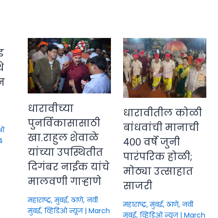
ड
े
न
धारावीच्या
धारावीतील कोळी
पुनर्विकासासाठी
बांधवांची मानाची
िओ
खा.राहुल शेवाळे
४०० वर्षे जुनी
4
यांच्या उपस्थितीत
पारंपरिक होळी;
दिगंबर नाईक यांचे
मोठ्या उत्साहात
मालवणी गाऱ्हाणे
साजरी
महाराष्ट्र
,
मुंबई, ठाणे, नवी
महाराष्ट्र
,
मुंबई, ठाणे, नवी
मुंबई
,
व्हिडिओ न्यूज
|
March
मुंबई
,
व्हिडिओ न्यूज
|
March