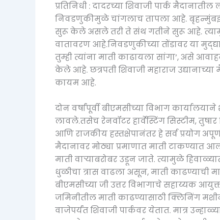
प्रतिनिधी : दादरच्या शिवाजी पार्क मैदानाती
निवडणुकीमुळे चांगलाच तापला आहे. बृहन्मु
सुरू केले असले तरी ते संथ गतीने सुरू आहे. त्य
वातावरण आहे.निवडणुकीच्या तोंडावर या मुद्द
तुम्ही त्यांना माती काढायला सांगा’, असे आवा
केले आहे. छत्रपती शिवाजी महाराज उद्यानाच्या म
कायम आहे.
दोन वर्षांपूर्वी बीएमसीच्या विभाग कार्यालय
लावले.तसेच रेनवॉटर हार्वेस्टिंग सिस्टीम, तुषार
आणि राजकीय हस्तक्षेपानंतर हे सर्व प्रयोग अप
मैदानावर मोठ्या प्रमाणात माती टाकण्यात आली
माती वाऱ्याबरोबर उडून जाते. त्यामुळे हिवाळ्य
धुळीचा त्रास वाढला असून, माती काढण्याची म
बीएमसीच्या जी उत्तर विभागाचे सहाय्यक आयुक्त 
जमिनीतील माती काढण्यासाठी क्लिनिंग मशी
वाजेपर्यंत शिवाजी पार्कवर येतात. मात्र उन्हाळ्