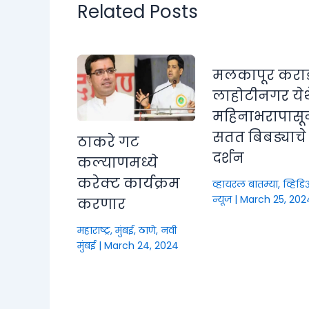
Related Posts
मलकापूर करा
लाहोटीनगर येथ
महिनाभरापासू
सतत बिबड्याचे
ठाकरे गट
दर्शन
कल्याणमध्ये
करेक्ट कार्यक्रम
व्हायरल बातम्या
,
व्हिड
न्यूज
|
March 25, 202
करणार
महाराष्ट्र
,
मुंबई, ठाणे, नवी
मुंबई
|
March 24, 2024