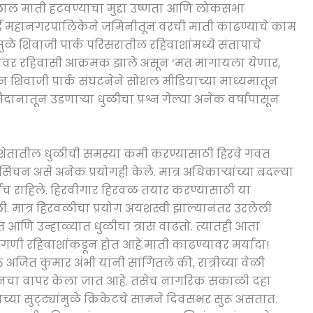
ल लाल माती हटवण्याचा मुद्दा उष्णता आणि लोकसभा
ंबई महानगरपालिकेने जमिनीतून वरची माती काढण्याचे काम
ामुळे शिवाजी पार्क परिसरातील रहिवाशांमध्ये संतापाचे
्यावर रहिवासी आक्रमक झाले असून ‘मत मागायला येणार,
हन शिवाजी पार्क संघटनेने सोशल मीडियाच्या माध्यमातून
ैदानातून उडणाऱ्या धुळीचा प्रश्न गेल्या अनेक वर्षांपासून
ाने शेतातील धुळीची समस्या कमी करण्यासाठी हिरवे गवत
 सिंचन असे अनेक प्रयोगही केले. मात्र अधिकाऱ्यांच्या बदल्या
ूर्णच राहिले. हिरवीगार हिरवळ तयार करण्यासाठी या
. मात्र हिरवळीचा प्रयोग अयशस्वी झाल्यानंतर उरलेली
ात आणि उन्हाळ्यात धुळीचा त्रास वाढतो. त्यातही आता
ागणी रहिवाशांकडून होत आहे.माती काढण्यावर मर्यादा!
अजित कुमार अंभी यांनी सांगितले की, रात्रीच्या वेळी
नचा वापर केला जात आहे. तसेच नागरिक सकाळी दहा
याच्या सुट्ट्यांमुळे क्रिकेटचे सामने दिवसभर सुरू असतात.