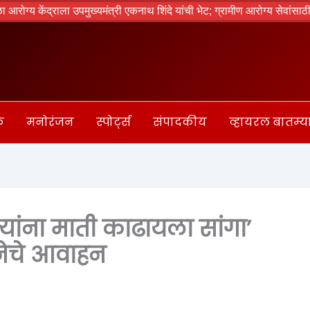
द्राला उपमुख्यमंत्री एकनाथ शिंदे यांची भेट; ग्रामीण आरोग्य सेवांसाठी आवश्यक 
क
मनोरंजन
स्पोर्ट्स
संपादकीय
व्हायरल बातम्य
ांना माती काढायला सांगा’
टनेचे आवाहन