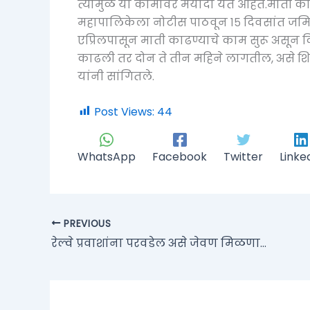
त्यामुळे या कामावर मर्यादा येत आहेत.माती काढण्
महापालिकेला नोटीस पाठवून १५ दिवसांत जमिनीतील
एप्रिलपासून माती काढण्याचे काम सुरू असून
काढली तर दोन ते तीन महिने लागतील, असे शिव
यांनी सांगितले.
Post Views:
44
WhatsApp
Facebook
Twitter
Linke
PREVIOUS
रेल्वे प्रवाशांना परवडेल असे जेवण मिळणार ‘या’ स्थानकावर