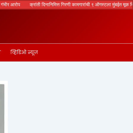
क्रांती दिनानिमित्त गिरणी कामगारांची ९ ऑगस्टला मुंबईत मूक मिरवणूक; हुतात्म्या
ा
व्हिडिओ न्यूज