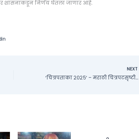
नुसार शासनाकडून निर्णय घेतला जाणार आहे.
din
NEX
‘चित्रपताका २०२५’ – मराठी चित्रपटसृष्टीचा आंतरराष्ट्रीय महोत्सवाचा ऐतिहासिक टप्पा!