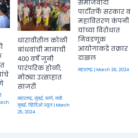
समाजवादी
पार्टीतर्फे सरकार व
महावितरण कंपनी
यांच्या विरोधात
निवडणूक
धारावीतील कोळी
ी
आयोगाकडे तक्रार
बांधवांची मानाची
े
दाखल
४०० वर्षे जुनी
ीत
पारंपरिक होळी;
महाराष्ट्र
|
March 26, 2024
ंचे
मोठ्या उत्साहात
णे
साजरी
ी
महाराष्ट्र
,
मुंबई, ठाणे, नवी
arch
मुंबई
,
व्हिडिओ न्यूज
|
March
25, 2024