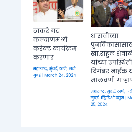
ठाकरे गट
धारावीच्या
कल्याणमध्ये
पुनर्विकासासाठ
करेक्ट कार्यक्रम
खा.राहुल शेवाळ
करणार
यांच्या उपस्थित
महाराष्ट्र
,
मुंबई, ठाणे, नवी
दिगंबर नाईक या
मुंबई
|
March 24, 2024
मालवणी गाऱ्हा
महाराष्ट्र
,
मुंबई, ठाणे, नव
मुंबई
,
व्हिडिओ न्यूज
|
M
25, 2024