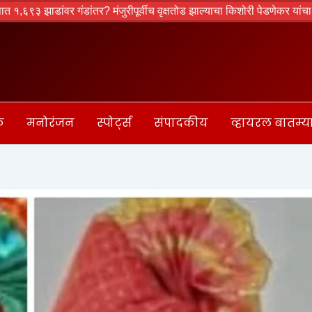
गंडांतर? मंजुरीपूर्वीच वृक्षतोड झाल्याचा किशोरी पेडणेकर यांचा गंभीर आरोप
क
मनोरंजन
स्पोर्ट्स
संपादकीय
व्हायरल बातम्य