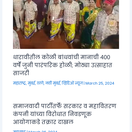
धारावीतील कोळी बांधवांची मानाची ४००
वर्षे जुनी पारंपरिक होळी; मोठ्या उत्साहात
साजरी
महाराष्ट्र
,
मुंबई, ठाणे, नवी मुंबई
,
व्हिडिओ न्यूज
|
March 25, 2024
समाजवादी पार्टीतर्फे सरकार व महावितरण
कंपनी यांच्या विरोधात निवडणूक
आयोगाकडे तक्रार दाखल