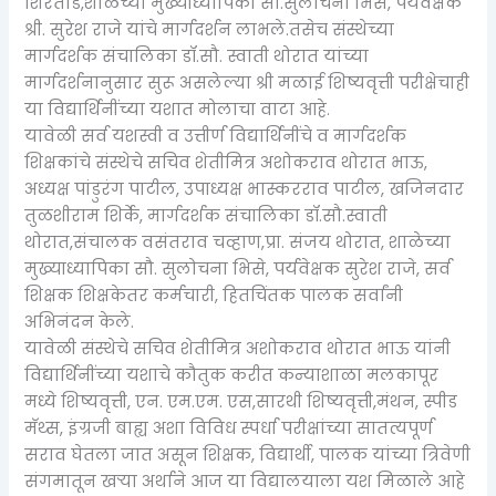
शिरतोडे,शाळेच्या मुख्याध्यापिका सौ.सुलोचना भिसे, पर्यवेक्षक
श्री. सुरेश राजे यांचे मार्गदर्शन लाभले.तसेच संस्थेच्या
मार्गदर्शक संचालिका डॉ.सौ. स्वाती थोरात यांच्या
मार्गदर्शनानुसार सुरू असलेल्या श्री मळाई शिष्यवृत्ती परीक्षेचाही
या विद्यार्थिनींच्या यशात मोलाचा वाटा आहे.
यावेळी सर्व यशस्वी व उत्तीर्ण विद्यार्थिनींचे व मार्गदर्शक
शिक्षकांचे संस्थेचे सचिव शेतीमित्र अशोकराव थोरात भाऊ,
अध्यक्ष पांडुरंग पाटील, उपाध्यक्ष भास्करराव पाटील, खजिनदार
तुळशीराम शिर्के, मार्गदर्शक संचालिका डॉ.सौ.स्वाती
थोरात,संचालक वसंतराव चव्हाण,प्रा. संजय थोरात, शाळेच्या
मुख्याध्यापिका सौ. सुलोचना भिसे, पर्यवेक्षक सुरेश राजे, सर्व
शिक्षक शिक्षकेतर कर्मचारी, हितचिंतक पालक सर्वांनी
अभिनंदन केले.
यावेळी संस्थेचे सचिव शेतीमित्र अशोकराव थोरात भाऊ यांनी
विद्यार्थिनींच्या यशाचे कौतुक करीत कन्याशाळा मलकापूर
मध्ये शिष्यवृत्ती, एन. एम.एम. एस,सारथी शिष्यवृत्ती,मंथन, स्पीड
मॅथ्स, इंग्रजी बाह्य अशा विविध स्पर्धा परीक्षांच्या सातत्यपूर्ण
सराव घेतला जात असून शिक्षक, विद्यार्थी, पालक यांच्या त्रिवेणी
संगमातून खऱ्या अर्थाने आज या विद्यालयाला यश मिळाले आहे