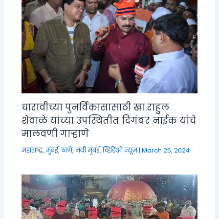
धारावीच्या पुनर्विकासासाठी खा.राहुल
शेवाळे यांच्या उपस्थितीत दिगंबर नाईक यांचे
मालवणी गाऱ्हाणे
महाराष्ट्र
,
मुंबई, ठाणे, नवी मुंबई
,
व्हिडिओ न्यूज
|
March 25, 2024