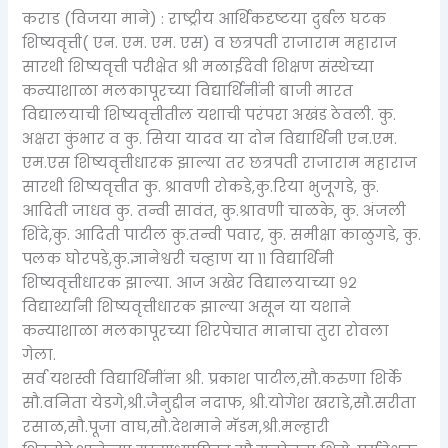
कराड (विजया माने) : राष्ट्रीय आर्थिकदृष्टया दुर्बल घटक
शिष्यवृत्ती( एन. एम. एम. एस) व छत्रपती राजाराम महाराज
सारथी शिष्यवृत्ती परीक्षेत श्री मळाईदेवी शिक्षण संस्थेच्या
कन्याशाळा मलकापूरच्या विद्यार्थिनींनी बाजी मारत
विद्यालयाची शिष्यवृत्तीतील यशाची परंपरा अखंड ठेवली. कु.
अक्षरा कुंभार व कु. सिया यादव या दोन विद्यार्थिनी एन.एम.
एम.एस शिष्यवृत्तीधारक झाल्या तर छत्रपती राजाराम महाराज
सारथी शिष्यवृत्तीत कु. श्रावणी रोकडे,कु.रिया भुजूगडे, कु.
आदिती जाधव कु. तन्वी सावंत, कु.श्रावणी चाळके, कु. अंजली
शिंदे,कु. आदिती पाटील कु.तन्वी पवार, कु. समीक्षा काळुगडे, कु.
पलक घोरपडे,कु.ज्ञानेश्वरी चव्हाण या ११ विद्यार्थिनी
शिष्यवृत्तीधारक झाल्या. आज अखेर विद्यालयाच्या ९२
विद्यार्थ्यांनी शिष्यवृत्तीधारक झाल्या असून या यशाने
कन्याशाळा मलकापूरच्या शिरपेचात मानाचा तुरा रोवला
गेला.
सर्व यशस्वी विद्यार्थिनींना श्री. प्रकाश पाटील,सौ.करुणा शिर्के
सौ.वनिता येडगे,श्री.जैनुद्दीन नदाफ, श्री.योगेश खराडे,सौ.सरीता
रसाळ,सौ.पूजा वाघ,सौ.देशमाने मॅडम,श्री.मल्हारी