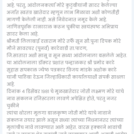
आहे. परंतु, आंदोलनकर्त्या मोरे कुटुंबीयांनी सादर केलेल्या
अर्जात स्वतंत्र खातेदार म्हणून लाभ मिळावा अशी कोणतीही
मागणी केलेली नाही. असे निवेदनात नमूद केले आहे.
जाणिवपूर्वक टाळाटाळ करून चूकीचा स्वयंस्पष्ट अभिप्राय
सादर केला आहे.
श्रीमती लिलाबाई दत्ताराम मोरे तर्फे सून सौ.पूजा दिपक मोरे
मौजे सावरघर (पूनर्व) काटेवाडी ता.पाटण,
जि.सातारा अशी सासू व सून सध्या आंदोलनाला बसलेले आहेत.
या आंदोलनाला डॉक्टर प्रशांत पन्हाळकर श्री प्रमोद काटे
सुहास सपकाळ ज्येष्ठ पत्रकार विजय मांडके अशोक काटे
यांनी पाठिंबा देऊन जिल्हाधिकारी कार्यालयाशी संपर्क साधला
आहे.
दिनांक ४ डिसेंबर १९८१ चे मूळखातेदार जोती लक्ष्मण मोरे यांचे
नाव संकलन रजिस्टरला लावणे अपेक्षित होते, परंतु नजर
चुकीने
त्यांचा थोरला मूलगा बाळकृष्ण जोती मोरे यांचे नावाने
संकलन तयार झाले असून सध्या त्यांच्या निधनानंतर त्यांच्या
मुलांचीच नावे लावण्यात आले आहेत. वारस हक्काने भावांची