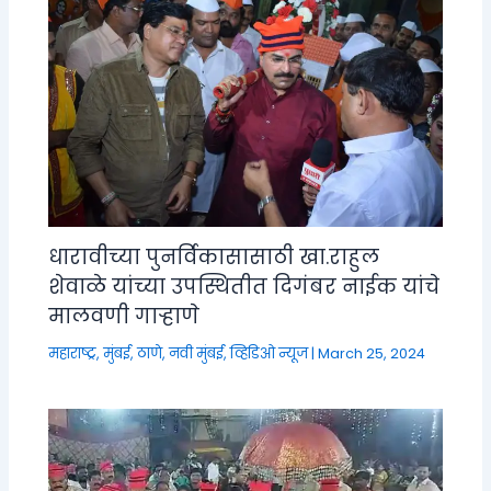
धारावीच्या पुनर्विकासासाठी खा.राहुल
शेवाळे यांच्या उपस्थितीत दिगंबर नाईक यांचे
मालवणी गाऱ्हाणे
महाराष्ट्र
,
मुंबई, ठाणे, नवी मुंबई
,
व्हिडिओ न्यूज
|
March 25, 2024