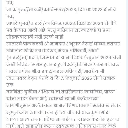
पत्र,
जा.क्र.पुनर्व/तारळी/कावि-६५७/२०२३, दि.१९.१०.२०२३ रोजीचे
पत्र.,
आपले पुनर्व/तारळी/कावि-५०/२०२३, दि.१२.०२.२०२४ रोजीचे
पत्र देण्यात आली आहे. परंतु गतिमान सरकारकडे हा प्रश्न
सोडवण्यासाठी गती उरली नाही.
सातारचे पालकमंत्री श्री नामदार शंभूराज देसाई यांच्या मतदार
संघातील श्री.के.एस.वाडकर, मंडळ अधिकारी, आवर्डे
(तारळे)ता,पाटण, जि.सातारा यांना दि.०६. फेब्रुवारी.२०२४ रोजी
लेखी निवेदन समक्ष हजर राहून दिले होते. सदर प्रकरण जवळ
जवळ वर्षभर श्री.वाडकर, मंडळ अधिकारी, आवर्डे यांनी
स्वत:जवळ ठेवून घेतले व दि.१७. फेब्रुवारी.२०२५ रोजी तब्बल
एक
वर्षानंतर चुकीचा अभिप्राय मा.तहसिलदार कार्यालय, पाटण
यांना सादर केला आहे. त्यामध्ये त्यांनी अर्जदाराच्या
मागणीनूसार अर्जदाराला शासन निर्णयाप्रमाणे स्वतंत्र खातेदार
म्हणुन लाभ देता येणार नाही. त्यांची नावे बाळकृष्ण मोरे
यांच्या खात्यात सामाविष्ट सामाईकात दाखल करणेस हरकत
नाही. असे खाडाखोड करून स्वयंस्पष्ट अभिप्रायात नमुद केले