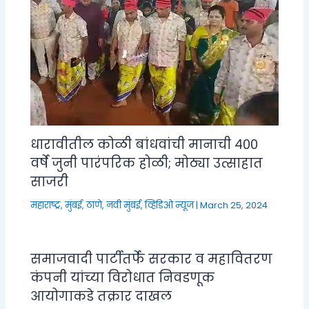
धारावीतील कोळी बांधवांची मानाची ४००
वर्षे जुनी पारंपरिक होळी; मोठ्या उत्साहात
साजरी
महाराष्ट्र
,
मुंबई, ठाणे, नवी मुंबई
,
व्हिडिओ न्यूज
|
March 25, 2024
समाजवादी पार्टीतर्फे सरकार व महावितरण
कंपनी यांच्या विरोधात निवडणूक
आयोगाकडे तक्रार दाखल