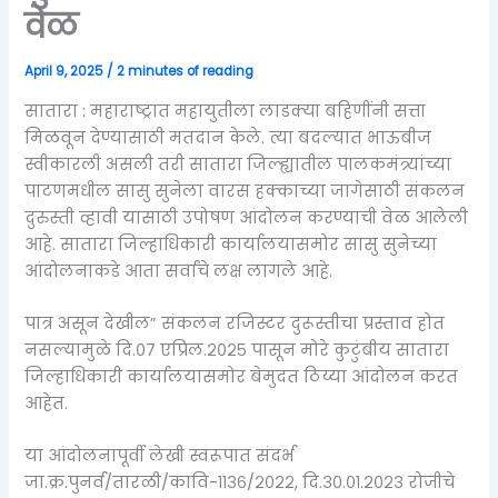
वेळ
April 9, 2025
/
2 minutes of reading
सातारा : महाराष्ट्रात महायुतीला लाडक्या बहिणींनी सत्ता
मिळवून देण्यासाठी मतदान केले. त्या बदल्यात भाऊबीज
स्वीकारली असली तरी सातारा जिल्ह्यातील पालकमंत्र्यांच्या
पाटणमधील सासु सुनेला वारस हक्काच्या जागेसाठी संकलन
दुरुस्ती व्हावी यासाठी उपोषण आंदोलन करण्याची वेळ आलेली
आहे. सातारा जिल्हाधिकारी कार्यालयासमोर सासु सुनेच्या
आंदोलनाकडे आता सर्वांचे लक्ष लागले आहे.
पात्र असून देखील” संकलन रजिस्टर दुरूस्तीचा प्रस्ताव होत
नसल्यामुळे दि.०७ एप्रिल.२०२५ पासून मोरे कुटुंबीय सातारा
जिल्हाधिकारी कार्यालयासमोर बेमुदत ठिय्या आंदोलन करत
आहेत.
या आंदोलनापूर्वी लेखी स्वरूपात संदर्भ
जा.क्र.पुनर्व/तारळी/कावि-११३६/२०२२, दि.३०.०१.२०२३ रोजीचे