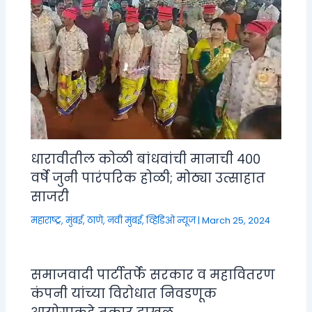
धारावीतील कोळी बांधवांची मानाची ४००
वर्षे जुनी पारंपरिक होळी; मोठ्या उत्साहात
साजरी
महाराष्ट्र
,
मुंबई, ठाणे, नवी मुंबई
,
व्हिडिओ न्यूज
|
March 25, 2024
समाजवादी पार्टीतर्फे सरकार व महावितरण
कंपनी यांच्या विरोधात निवडणूक