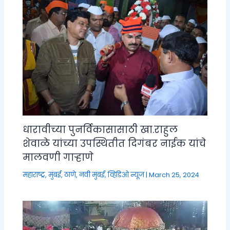
धारावीच्या पुनर्विकासासाठी खा.राहुल
शेवाळे यांच्या उपस्थितीत दिगंबर नाईक यांचे
मालवणी गाऱ्हाणे
महाराष्ट्र
,
मुंबई, ठाणे, नवी मुंबई
,
व्हिडिओ न्यूज
|
March 25, 2024