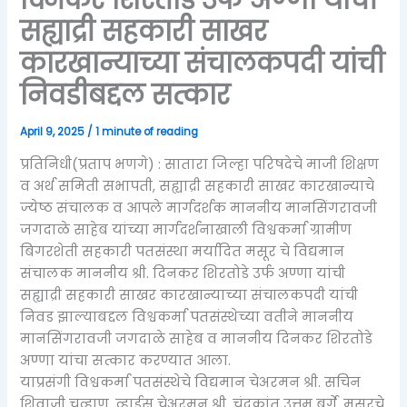
सह्याद्री सहकारी साखर
कारखान्याच्या संचालकपदी यांची
निवडीबद्दल सत्कार
April 9, 2025
/
1 minute of reading
प्रतिनिधी(प्रताप भणगे) : सातारा जिल्हा परिषदेचे माजी शिक्षण
व अर्थ समिती सभापती, सह्याद्री सहकारी साखर कारखान्याचे
ज्येष्ठ संचालक व आपले मार्गदर्शक माननीय मानसिंगरावजी
जगदाळे साहेब यांच्या मार्गदर्शनाखाली विश्वकर्मा ग्रामीण
बिगरशेती सहकारी पतसंस्था मर्यादित मसूर चे विद्यमान
संचालक माननीय श्री. दिनकर शिरतोडे उर्फ अण्णा यांची
सह्याद्री सहकारी साखर कारखान्याच्या संचालकपदी यांची
निवड झाल्याबद्दल विश्वकर्मा पतसंस्थेच्या वतीने माननीय
मानसिंगरावजी जगदाळे साहेब व माननीय दिनकर शिरतोडे
अण्णा यांचा सत्कार करण्यात आला.
याप्रसंगी विश्वकर्मा पतसंस्थेचे विद्यमान चेअरमन श्री. सचिन
शिवाजी चव्हाण, व्हाईस चेअरमन श्री. चंद्रकांत उत्तम बर्गे, मसूरचे