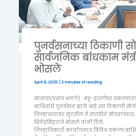
पुनर्वसनाच्या ठिकाणी स
सार्वजनिक बांधकाम मंत्री श
भोसले
April 8, 2025
/
2 minutes of reading
सातारा(प्रताप भणगे) : महू-हातगेघर प्रकल्पांत
बाधितांचे पुनर्वसन झाले आहे त्या ठिकाणी सोयी- स
जिल्हास्तरावर सुटतील ते तातडीने सोडवाव्यात, अस
शिवेंद्रसिंहराजे भोसले यांनी दिले.
जिल्हाधिकारी कार्यालयात विविध प्रकल्प बाधितांच