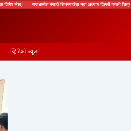
ख)
राजधानीत मराठी चित्रपटांचा नवा अध्याय दिल्ली मराठी चित्रपट महोत्सवा
ा
व्हिडिओ न्यूज