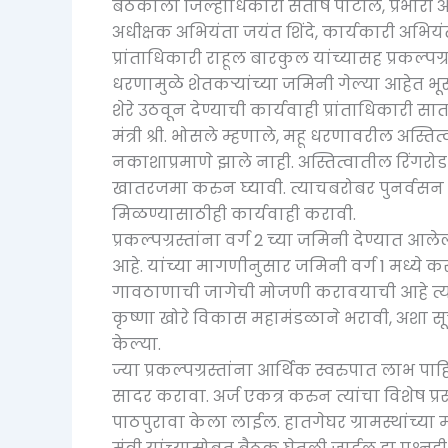
बैठकीला जिल्हाधिकारी संतोष पाटील, प्रभारी अ
अधीक्षक अभियंता जयंत शिंदे, कार्यकारी अभिय
प्रांताधिकारी राहूल बारकुल यांच्यासह प्रकल्पग्र
धरणामुळे शेतकऱ्यांच्या जमिनी गेल्या आहेत
शेरे उठवून देण्याची कार्यवाही प्रांताधिकारी
मंत्री श्री. भोसले म्हणाले, महू धरणावरील अस्
नकाशाप्रमाणे झाले नाही. अस्तित्वातील रिं
खातरजमा करुन घ्यावी. त्याचबरोबर पुनर्वस
मिळण्यासाठीही कार्यवाही करावी.
प्रकल्पग्रस्तांना वर्ग 2 च्या जमिनी देण्यात आ
आहे. यांच्या मागणीनुसार जमिनी वर्ग 1 मध्ये करु
गावठाणाची जागेची मोजणी करावयाची आहे त्यां
कृष्णा खोरे विकास महामंडळाने भरावी, अशा सूच
केल्या.
ज्या प्रकल्पग्रस्तांना आर्थिक स्वरुपात लाभ प
सादर करावा. अर्ज एकत्र करुन त्यांचा विशेष प
पाठपुरावा केला लाईल. हातगेघर ग्रामस्थांच