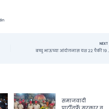
din
NEX
बच्चु भाऊच्या आंदोलनास यश २२
समाजवादी
पार्टीतर्फे सरकार व