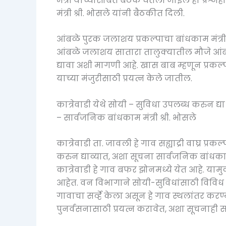
मंत्री यांच्यासोबत बैठक घेतली जाईल हा प्रश्
मंत्री श्री. भोसले यांनी बैठकीत दिली.
आंबळे पुरक जलाशय प्रकल्पाचा बांधकाम मंत्री 
आंबळे जलाशय सातारा तालुक्यातील मौजे आंबळे 
द्यावा अशी मागणी आहे. खास बाब म्हणून प्रकल्
याच्या मंजुरीसाठी प्रयत्न केले जातील.
कात्रेवाडी येथे सोयी – सुविधा उपलब्ध करुन द्या
– सार्वजनिक बांधकाम मंत्री श्री. भोसले
कात्रेवाडी ता. जावली हे गाव सह्याद्री वाघ्र प्र
करुन द्याव्यात, अशा सूचना सार्वजनिक बांधकाम मं
कात्रेवाडी हे गाव बफर झोनमध्ये येत आहे. या
आहेत. वन विभागाने सोयी-सुविधांसाठी विविध प
गावाचा सर्व्हे केला असून हे गाव स्थलांतर करण्
पुनर्वसनासाठी प्रयत्न करावेत, अशा सूचनाही सा