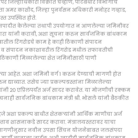
पर जिल्हाधिकारी विक्रांत चव्हाण, पाटबंधारे विभागाचे
ंता अमर काशीद, जिल्हा पुनर्वसन अधिकारी मनोहर गव्हाड,
स्त उपस्थित होते.
 भूसपादीत केलेल्या तथापी उपयोगात न आणलेल्या जमिनीवर
 सातारा यांनी करावी, अशा सूचना करुन सार्वजनिक बांधकाम
तित्वातील रिंगरोडचे काम हे काही ठिकाणी संपादन
गरोड व संपादन नकाशावरील रिंगरोड मधील तफावतीची
न ठिकाणी मिळालेल्या शेत जमिनीसाठी पाणी
लेल्या आहेत. अशा जमिनी वर्ग 1 करुन देण्याची मागणी होत
न द्याव्यात. तसेच ज्या प्रकल्पग्रस्तांना मिळालेल्या
नी 20 एप्रिलपर्यंत अर्ज सादर करावेत. या मोजणीची रक्कम
नाही सार्वजनिक बांधकाम मंत्री श्री. भोसले यांनी बैठकीत
ाहिजे अशा प्रकल्प बाधीत शेतकऱ्यांनी आर्थिक माणीचा अर्ज
्रस्ताव शासनाकडे सादर करावा. मंत्रालयस्तरावर याचा
्या मागणीनुसार नवीन उपसा सिंचन योजनेबाबत जलसंपदा