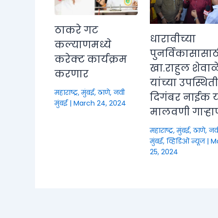
ठाकरे गट
धारावीच्या
कल्याणमध्ये
पुनर्विकासासाठ
करेक्ट कार्यक्रम
खा.राहुल शेवाळ
करणार
यांच्या उपस्थित
महाराष्ट्र
,
मुंबई, ठाणे, नवी
दिगंबर नाईक या
मुंबई
|
March 24, 2024
मालवणी गाऱ्हा
महाराष्ट्र
,
मुंबई, ठाणे, नव
मुंबई
,
व्हिडिओ न्यूज
|
M
25, 2024