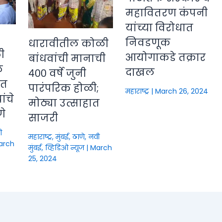
महावितरण कंपनी
यांच्या विरोधात
निवडणूक
धारावीतील कोळी
ी
आयोगाकडे तक्रार
बांधवांची मानाची
े
दाखल
४०० वर्षे जुनी
ीत
पारंपरिक होळी;
महाराष्ट्र
|
March 26, 2024
ंचे
मोठ्या उत्साहात
णे
साजरी
ी
महाराष्ट्र
,
मुंबई, ठाणे, नवी
arch
मुंबई
,
व्हिडिओ न्यूज
|
March
25, 2024