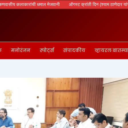
लाकारांची धमाल मेजवानी
ऑगस्ट क्रांती दिन (श्याम ठाणेदार यांचा विशेष ले
क
मनोरंजन
स्पोर्ट्स
संपादकीय
व्हायरल बातम्य