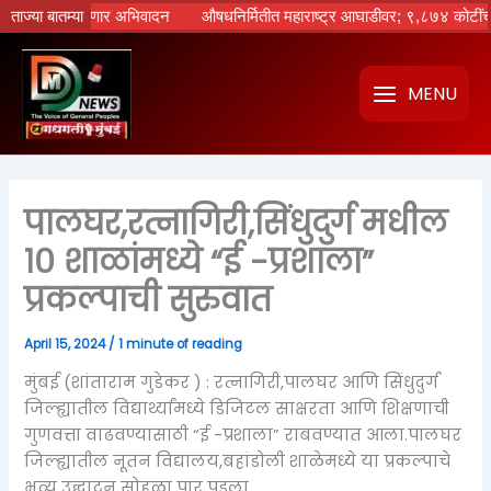
Skip
्म्यांना वाहणार अभिवादन
ताज्या बातम्या
औषधनिर्मितीत महाराष्ट्र आघाडीवर; ९,८७४ कोटींची गुंतवण
to
content
MENU
पालघर,रत्नागिरी,सिंधुदुर्ग मधील
१० शाळांमध्ये “ई -प्रशाला”
प्रकल्पाची सुरुवात
April 15, 2024
/
1 minute of reading
मुंबई (शांताराम गुडेकर ) : रत्नागिरी,पालघर आणि सिंधुदुर्ग
जिल्ह्यातील विद्यार्थ्यांमध्ये डिजिटल साक्षरता आणि शिक्षणाची
गुणवत्ता वाढवण्यासाठी “ई -प्रशाला” राबवण्यात आला.पालघर
जिल्ह्यातील नूतन विद्यालय,बहांडोली शाळेमध्ये या प्रकल्पाचे
भव्य उद्घाटन सोहळा पार पडला.