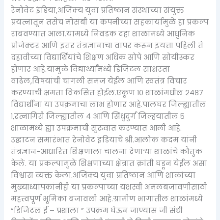
रेनोवेट इंडिया,अजिंक्य युवा प्रतिष्ठान संस्थाच्या संयुक्त
प्रयत्नातून तसेच मोसंबी या कंपनीच्या सहकार्यामुळे हा प्रकल्प
राबवण्यात आला.यामध्ये निवडक दहा शाळांमध्ये आधुनिक
प्रोजेक्टर आणि इतर तंत्रज्ञानाचा वापर करून इयत्ता पहिली ते
दहावीच्या विद्यार्थियांचे शिक्षण अधिक सोपे आणि सोयीस्कर
होणार आहे.यामुळे विद्यार्थ्यांमध्ये डिजिटल साक्षरता
वाढेल,विषयांची चांगली समज येईल आणि स्वतंत्र विचार
करण्याची क्षमता विकसित होईल.एकूण १० शाळांमधील २४८७
विद्यार्थीना या उपक्रमाचा लाभ होणार आहे.पालघर जिल्ह्यातील
१,रत्नागिरी जिल्ह्यातील ४ आणि सिंधुदुर्ग जिल्हयातील ५
शाळांमध्ये ह्या उपक्रमाची सुरुवात करण्यात आली आहे.
उद्घाटन समारंभात रेनोवेट इंडियाचे श्री.आलोक कदम यांनी
तंत्रज्ञान-आधारित शिक्षणाला चालना देणाऱ्या शाळांचे कौतुक
केले. या प्रकल्पामुळे शिक्षणाच्या क्षेत्रात क्रांती घडून येईल असा
विश्वास व्यक्त केला.अजिंक्य युवा प्रतिष्ठान आणि शाळांच्या
मुख्याध्यापकांनीही या प्रकल्पाच्या यशस्वी अंमलबजावणीसाठी
महत्त्वपूर्ण भूमिका बजावली आहे.ग्रामीण भागातील शाळांमध्ये
“डिजिटल ई – प्रशाला ” उपक्रम घेऊन जाण्यास जी संधी