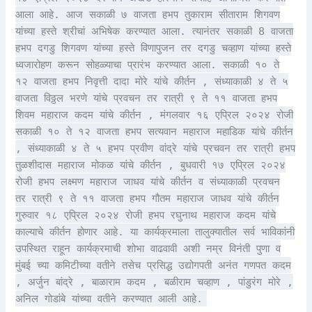
आला आहे. आज सकाळी ७ वाजता हभप तुकाराम सीताराम शिगवण
यांच्या हस्ते श्रीचां अभिषेक करण्यात आला. त्यानंतर सकाळी 8 वाजता
हभप दगडु शिगवण यांच्या हस्ते विणापुजन तर दगडु चव्हाण यांच्या हस्ते
ध्वजारोहण करून सोहळ्याचा प्रारंभ करण्यात आला. सकाळी १० ते
१२ वाजता हभप निवृत्ती दादा मोरे यांचे कीर्तन , संध्याकाळी ४ ते ५
वाजता विठ्ठल भरणे यांचे प्रवचन तर रात्री ९ ते ११ वाजता हभप
शिवम महाराज कदम यांचे कीर्तन , मंगलवार १६ एप्रिल २०२४ रोजी
सकाळी १० ते १२ वाजता हभप सत्यवान महाराज महाडिक यांचे कीर्तन
, संध्याकाळी ४ ते ५ हभप प्रवीण वांद्रे यांचे प्रचवन तर रात्री हभप
तुळशीदास महाराज मोकळ यांचे कीर्तन , बुधवारी १७ एप्रिल २०२४
रोजी हभप लक्ष्मण महाराज जाधव यांचे कीर्तन व संध्याकाळी प्रवचन
तर रात्री ९ ते ११ वाजता हभप गौतम महाराज जाधव यांचे कीर्तन
गुरुवार १८ एप्रिल २०२४ रोजी हभप रघुनाथ महाराज कदम यांचे
काल्याचे कीर्तन होणार आहे. या कार्यक्रमाला तालुक्यातील सर्व भाविकांनी
उपस्थित राहून कार्यक्रमाची शोभा वाढवावी अशी नम्र विनंती पुणा व
मुंबई च्या कमिटीच्या वतीने तसेच प्रसिद्ध उद्योगपती अनंत गणपत कदम
, अर्जुन बांद्रे , बाळाराम कदम , बळीराम चव्हाण , पांडुरंग मोरे ,
अनिल गोडांबे यांच्या वतीने करण्यात आली आहे.