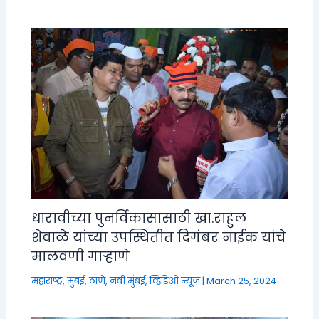
धारावीच्या पुनर्विकासासाठी खा.राहुल
शेवाळे यांच्या उपस्थितीत दिगंबर नाईक यांचे
मालवणी गाऱ्हाणे
महाराष्ट्र
,
मुंबई, ठाणे, नवी मुंबई
,
व्हिडिओ न्यूज
|
March 25, 2024