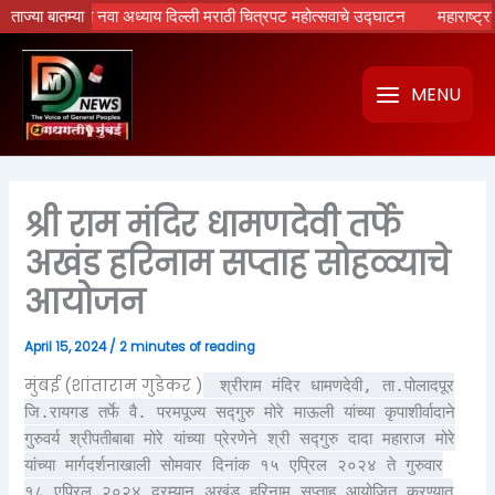
Skip
्रपटांचा नवा अध्याय दिल्ली मराठी चित्रपट महोत्सवाचे उद्घाटन
ताज्या बातम्या
महाराष्ट्रात होणा
to
content
MENU
श्री राम मंदिर धामणदेवी तर्फे
अखंड हरिनाम सप्ताह सोहळ्याचे
आयोजन
April 15, 2024
/
2 minutes of reading
मुंबई (शांताराम गुडेकर )
श्रीराम मंदिर धामणदेवी, ता.पोलादपूर
जि.रायगड तर्फे वै. परमपूज्य सद्गुरु मोरे माऊली यांच्या कृपाशीर्वादाने
गुरुवर्य श्रीपतीबाबा मोरे यांच्या प्रेरणेने श्री सद्गुरु दादा महाराज मोरे
यांच्या मार्गदर्शनाखाली सोमवार दिनांक १५ एप्रिल २०२४ ते गुरुवार
१८ एप्रिल २०२४ दरम्यान अखंड हरिनाम सप्ताह आयोजित करण्यात