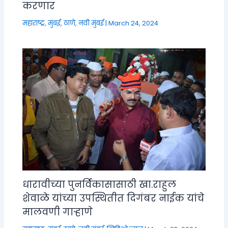
करणार
महाराष्ट्र
,
मुंबई, ठाणे, नवी मुंबई
|
March 24, 2024
धारावीच्या पुनर्विकासासाठी खा.राहुल
शेवाळे यांच्या उपस्थितीत दिगंबर नाईक यांचे
मालवणी गाऱ्हाणे