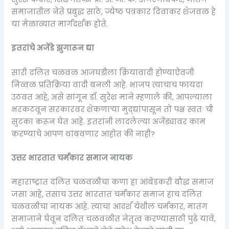
समाजातील नेते प्रबुद्ध साठे, ज्येष्ठ पत्रकार दिवाकर शेजवळ हे
या मेळाव्यात मार्गदर्शक होते.
इतरांचे अजेंडे झुगारून द्या
सारी दलित चळवळ आजघडीला क्रियावादी होण्याऐवजी
निव्वळ प्रतिक्रिया वादी बनली आहे. भाजप त्याचाच फायदा
उठवत आहे, असे सांगून डॉ. सुरेश माने म्हणाले की, आपल्याला
भरकटवून सरकारवर शेकणाऱ्या मुद्द्यांपासून तो पक्ष स्वतः ची
सुटका करून घेत आहे. इतरांनी लादलेल्या अजेंड्यावर काम
करण्याचे आपण थांबवणार आहोत की नाही?
उत्तर भारतात चर्मकार समाज नायक
महाराष्ट्रात दलित चळवळीचा कणा हा आंबेडकरी बौद्ध समाज
जसा आहे, तसाच उत्तर भारतात चर्मकार समाज हाच दलित
चळवळीचा नायक आहे. त्याचा आदर्श येथील चर्मकार, मातंग
समाजाने घेवून दलित चळवळीत नेतृत्व करण्यासाठी पुढे यावे,