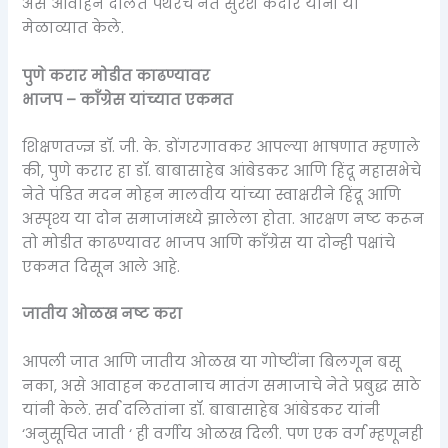
असे आवाहन दलित पँथरचे नेते सुरेश केदारे यांनी या
मेळाव्यात केले.
पुणे करार मोडीत काढण्यावर
भाजप – काँग्रेस यांच्यात एकमत
शिक्षणतज्ज्ञ डॉ. जी. के. डोंगरगावकर आपल्या भाषणात म्हणाले
की, पुणे करार हा डॉ. बाबासाहेब आंबेडकर आणि हिंदू महासभेचे
नेते पंडित मदन मोहन मालवीय यांच्या स्वाक्षरीने हिंदू आणि
अस्पृश्य या दोन समाजांमध्ये झालेला होता. आरक्षण नष्ट करून
तो मोडीत काढण्यावर भाजप आणि काँग्रेस या दोन्ही पक्षांचे
एकमत दिसून आले आहे.
जातीय ओळख नष्ट करा
आपली जात आणि जातीय ओळख या गोष्टींना बिलगून बसू
नका, असे आवाहन करतानाच मातंग समाजाचे नेते प्रबुद्ध साठे
यांनी केले. सर्व दलितांना डॉ. बाबासाहेब आंबेडकर यांनी
‘अनुसूचित जाती ‘ ही वर्गीय ओळख दिली. पण एक वर्ग म्हणूनही