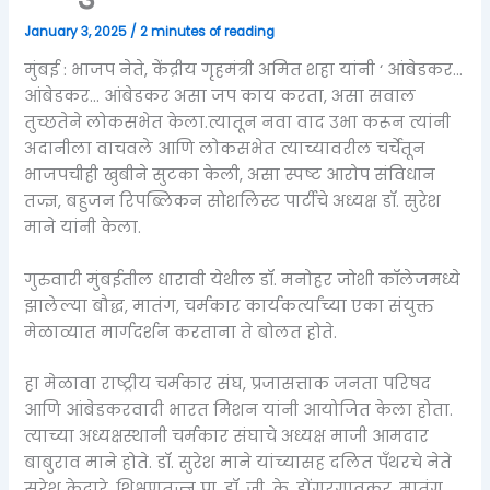
January 3, 2025
/
2 minutes of reading
मुंबई : भाजप नेते, केंद्रीय गृहमंत्री अमित शहा यांनी ‘ आंबेडकर…
आंबेडकर… आंबेडकर असा जप काय करता, असा सवाल
तुच्छतेने लोकसभेत केला.त्यातून नवा वाद उभा करून त्यांनी
अदानीला वाचवले आणि लोकसभेत त्याच्यावरील चर्चेतून
भाजपचीही खुबीने सुटका केली, असा स्पष्ट आरोप संविधान
तज्ज्ञ, बहुजन रिपब्लिकन सोशलिस्ट पार्टीचे अध्यक्ष डॉ. सुरेश
माने यांनी केला.
गुरुवारी मुंबईतील धारावी येथील डॉ. मनोहर जोशी कॉलेजमध्ये
झालेल्या बौद्ध, मातंग, चर्मकार कार्यकर्त्यांच्या एका संयुक्त
मेळाव्यात मार्गदर्शन करताना ते बोलत होते.
हा मेळावा राष्ट्रीय चर्मकार संघ, प्रजासत्ताक जनता परिषद
आणि आंबेडकरवादी भारत मिशन यांनी आयोजित केला होता.
त्याच्या अध्यक्षस्थानी चर्मकार संघाचे अध्यक्ष माजी आमदार
बाबुराव माने होते. डॉ. सुरेश माने यांच्यासह दलित पँथरचे नेते
सुरेश केदारे, शिक्षणतज्ज्ञ प्रा. डॉ. जी. के. डोंगरगावकर, मातंग