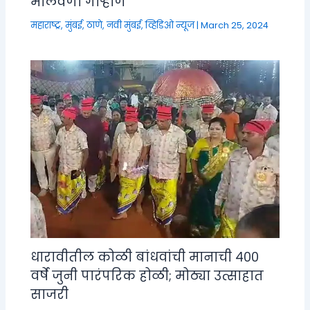
मालवणी गाऱ्हाणे
महाराष्ट्र
,
मुंबई, ठाणे, नवी मुंबई
,
व्हिडिओ न्यूज
|
March 25, 2024
धारावीतील कोळी बांधवांची मानाची ४००
वर्षे जुनी पारंपरिक होळी; मोठ्या उत्साहात
साजरी