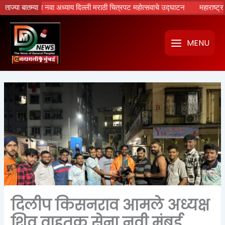
Skip
रपटांचा नवा अध्याय दिल्ली मराठी चित्रपट महोत्सवाचे उद्घाटन
ताज्या बातम्या
महाराष्ट्रात होणार
to
content
MENU
दिलीप किसनराव आमले अध्यक्ष
शिव वाहतूक सेना नवी मुंबई