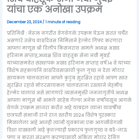
यांचा एक अनोखा उपक्रम
December 23, 2024
/
1 minute of reading
प्रतिनिधी : नेरूळ नगरीत वेगवेगळे उपक्रम घेऊन सतत चर्चेत
असणारे तसेच वाढदिवस निमित्ताने हेल्मेट गिफ्ट करणारा
आपला माणूस श्री दिलीप किसनराव आमले अध्यक्ष अखंड
हरिनाम सप्ताह,अध्यक्ष शिव वाहतूक सेना नवी मुंबई
यांच्यासमवेत संस्थापक अखंड हरिनाम सप्ताह वर्ष 14 वे यांच्या
विशेष सहकार्याने वाढदिवसासाठी फुल गुच्छ न देता मोटार
सायकल चालवताना आपले कुटुंब सुरक्षित रहावे आपण स्वतः
सुरक्षित रहावे मोटरसायकल चालवताना रस्त्याने नेहमीच
हेल्मेट घालावं असे सांगणारे व्यसनमुक्ती जनजागृतीचे अध्यक्ष
आपला माणूस श्री आमले साहेब गेल्या अनेक वर्षापासून आगळे
वेगळे उपक्रम साजरा करीत आहे याबद्दल त्यांना यावर्षीचा
छत्रपती संभाजी राजे राज स्तरीय 2024 विशेष पुरस्कार
मिळालेला आहे आजही त्यांनी युवकांना एक आगळीवेगळी
दिशा दाखवली आहे कुठल्याही प्रकारचं फुलगुच्छ व बडे-जाऊ
पणा न करता संरक्षण करण्यासाठी अंकिता मोटार ट्रेनिंग