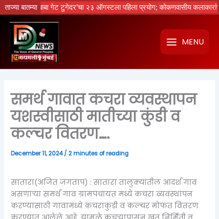
Skip
नको रे बाबा गेट टुगेदर’चा २३ ऑगस्टला पहिला प्रयोग; कोकणवासीय कलाकारांची धमाल 
ताज्या बातम्या
to
content
MENU
समर्थ गावात कचरा व्यवस्थापन
यशस्वीसाठी मातीच्या कुंडी व
कल्चर वितरण….
December 11, 2024
/
2 minutes of reading
सातारा(अजित जगताप) : सातारा तालुक्यातील आदर्श गाव
असणाऱ्या समर्थ गाव ग्रामपंचायत मध्ये कचरा व्यवस्थापन
करण्यासाठी गावामध्ये कचराकुंडी व कल्चर मोफत वितरण
करण्यात आलेले आहे .यामुळे कचऱ्यापासून खत निर्मिती व