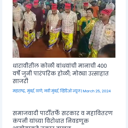
धारावीतील कोळी बांधवांची मानाची ४००
वर्षे जुनी पारंपरिक होळी; मोठ्या उत्साहात
साजरी
महाराष्ट्र
,
मुंबई, ठाणे, नवी मुंबई
,
व्हिडिओ न्यूज
|
March 25, 2024
समाजवादी पार्टीतर्फे सरकार व महावितरण
कंपनी यांच्या विरोधात निवडणूक