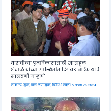
धारावीच्या पुनर्विकासासाठी खा.राहुल
शेवाळे यांच्या उपस्थितीत दिगंबर नाईक यांचे
मालवणी गाऱ्हाणे
महाराष्ट्र
,
मुंबई, ठाणे, नवी मुंबई
,
व्हिडिओ न्यूज
|
March 25, 2024