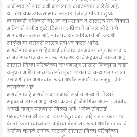
आरोग्यदायी गाव अशी संकल्पना राबवण्यात आलेले आहे.
या विधायक उपक्रमासाठी सातारा जिल्हा परिषद मुख्य
कार्यकारी अधिकारी याशनी नागराजन व सातारचे गट विकास
अधिकारी सतीश बुध्दे, विस्तार अधिकारी सोनल झोरे यांचे
मार्गदर्शन लाभत आहे. ग्रामपंचायत अधिकारी सौ .जयश्री
साळुंखे या घरोघरी जाऊन प्रबोधन करत आहेत.
समर्थ गाव सरपंच हिराबाई धारेराव, उपसरपंच रघुनाथ कदम,
व सर्व ग्रामपंचायत सदस्य, ग्रामस्थ यांचे सहकार्य लाभत आहे.
सातारा जिल्हा परिषदेच्या माध्यमातून सातारा जिल्ह्यात माझी
वसुंधरा अभियान५.० अंतर्गत शून्य कचरा व्यवस्थापन प्रकल्प
उभारणी होत असल्याने खऱ्या अर्थाने समर्थ गाव समृद्ध होऊ
लागलेले आहे.
समर्थ गाव हे समर्थ करण्यासाठी सर्व ग्रामस्थांचे मोलाचे
सहकार्य लाभत आहे. सध्या कचरा ही नैसर्गिक आपत्ती इतकीच
आपत्ती म्हणून पाहण्यास मिळत आहे .अनेक रोगराई
पसरवण्यासाठी कचरा कारणीभूत ठरत आहे जर कचरा नष्ट
केला किंवा त्याच्यावर प्रक्रिया केली तर खऱ्या अर्थाने लोकांचे
आरोग्य चांगले राहील. यासाठी सातारा जिल्हा परिषदेच्या