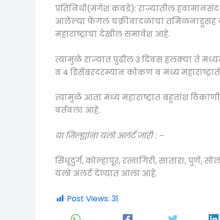
प्रतिनिधी(मंगेश कवडे): राज्यातील हवामानसं
आलेल्या फेंगल चक्रीवादळाचा तमिळनाडूसह दक
महाराष्ट्राचा देखील समावेश आहे.
त्यामुळे राज्यात पुढील 3 दिवस हलक्या ते म
व 4 डिसेंबरदरम्यान कोकण व मध्य महाराष्ट्रात
त्यामुळे आता मध्य महाराष्ट्रात बहुतांश ठिक
वर्तवला आहे.
या जिल्ह्यांना यलो अलर्ट जारी : –
सिंधूदुर्ग, कोल्हापूर, रत्नागिरी, सातारा, पुणे, 
यलो अलर्ट देण्यात आला आहे.
Post Views:
31