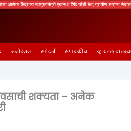
रोग्य केंद्राला उपमुख्यमंत्री एकनाथ शिंदे यांची भेट; ग्रामीण आरोग्य सेवांसाठ
क
मनोरंजन
स्पोर्ट्स
संपादकीय
व्हायरल बातम्य
पावसाची शक्यता – अनेक
री