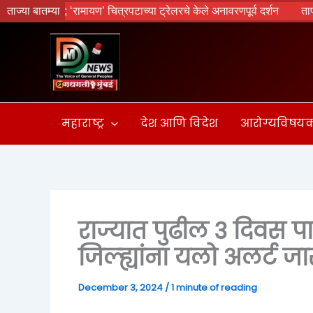
Skip
 वृक्षारोपण; ‘रामायण’ चित्रपटाच्या ट्रेलरचे केले अनावरणपूर्व दर्शन
ताज्या बातम्या
तापोळा आ
to
content
महाराष्ट्र
देश आणि विदेश
आरोग्यविषय
राज्यात पुढील 3 दिवस 
जिल्ह्यांना यलो अलर्ट जा
December 3, 2024
/
1 minute of reading