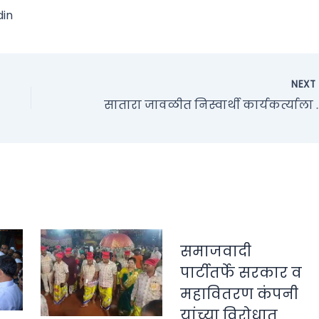
din
NEX
सातारा जावळीत निस्वार्थी क
समाजवादी
पार्टीतर्फे सरकार व
महावितरण कंपनी
यांच्या विरोधात