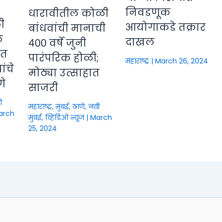
निवडणूक
धारावीतील कोळी
ी
आयोगाकडे तक्रार
बांधवांची मानाची
े
दाखल
४०० वर्षे जुनी
ीत
पारंपरिक होळी;
महाराष्ट्र
|
March 26, 2024
ंचे
मोठ्या उत्साहात
णे
साजरी
ी
महाराष्ट्र
,
मुंबई, ठाणे, नवी
arch
मुंबई
,
व्हिडिओ न्यूज
|
March
25, 2024