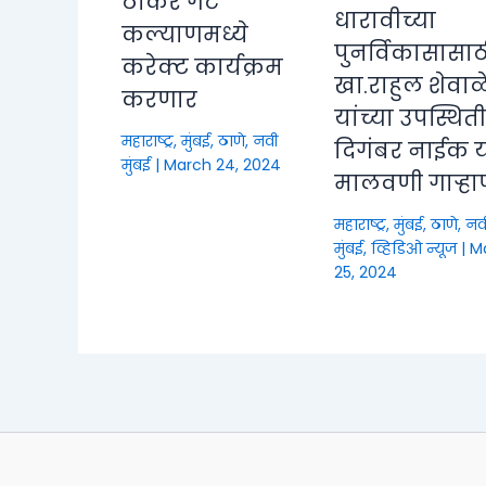
ठाकरे गट
धारावीच्या
कल्याणमध्ये
पुनर्विकासासाठ
करेक्ट कार्यक्रम
खा.राहुल शेवाळ
करणार
यांच्या उपस्थित
महाराष्ट्र
,
मुंबई, ठाणे, नवी
दिगंबर नाईक या
मुंबई
|
March 24, 2024
मालवणी गाऱ्हा
महाराष्ट्र
,
मुंबई, ठाणे, नव
मुंबई
,
व्हिडिओ न्यूज
|
M
25, 2024