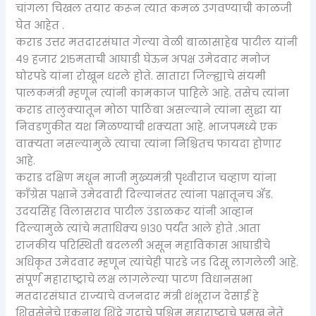
चांगला चिखल तयार करून त्यात कमळ उगवण्याची काळजी
घेत आहेत .
कराड उत्तर मतदारसंघात गेल्या वेळी बाळासाहेब पाटील यांनी
४९ हजार २१५मताची आघाडी घेऊन अपक्ष उमेदवार मनोज
घोरपडे यांना रोखून धरले होते. सातारा जिल्ह्याचे संयमी
पालकमंत्री म्हणून त्यांनी कामकाज पाहिले आहे. तसेच त्यांना
कराड तालुक्यातून मोठा पाठिंबा असल्याने त्यांना सुद्धा या
निवडणुकीत यश मिळण्याची शक्यता आहे. भाजपमध्ये एक
वाक्यता नसल्यामुळे त्याचा त्यांना निश्चितच फायदा होणार
आहे.
कराड दक्षिण मधून माजी मुख्यमंत्री पृथ्वीराज चव्हाण यांना
काँग्रेस पक्षाने उमेदवारी दिल्यानंतर त्यांना पक्षातूनच ॲड.
उदयसिंह विलासराव पाटील उंडाळकर यांनी आव्हान
दिल्यामुळे त्यांचे मताधिक्य ९१३० पर्यंत आले होते .आता
राजकीय परिस्थिती बदलली असून महाविकास आघाडीचे
अधिकृत उमेदवार म्हणून त्यांचेही पारडे जड दिसू लागलेली आहे.
संपूर्ण महाराष्ट्राचे लक्ष लागलेल्या पाटण विधानसभा
मतदारसंघात राज्याचे वजनदार मंत्री शंभूराज देसाई हे
शिवसेनेचे एकनाथ शिंदे गटाचे पश्चिम महाराष्ट्राचे प्रमुख नेते