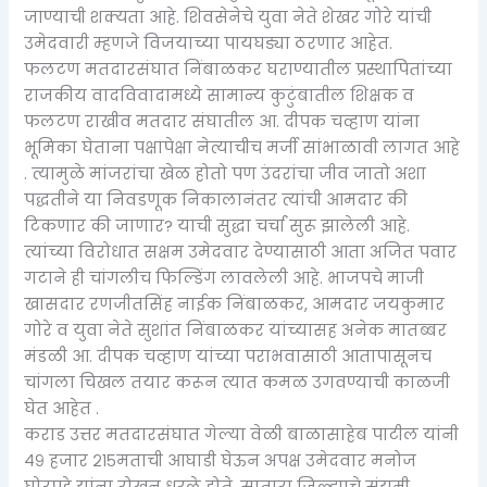
जाण्याची शक्यता आहे. शिवसेनेचे युवा नेते शेखर गोरे यांची
उमेदवारी म्हणजे विजयाच्या पायघड्या ठरणार आहेत.
फलटण मतदारसंघात निंबाळकर घराण्यातील प्रस्थापितांच्या
राजकीय वादविवादामध्ये सामान्य कुटुंबातील शिक्षक व
फलटण राखीव मतदार संघातील आ. दीपक चव्हाण यांना
भूमिका घेताना पक्षापेक्षा नेत्याचीच मर्जी सांभाळावी लागत आहे
. त्यामुळे मांजरांचा खेळ होतो पण उंदरांचा जीव जातो अशा
पद्धतीने या निवडणूक निकालानंतर त्यांची आमदार की
टिकणार की जाणार? याची सुद्धा चर्चा सुरू झालेली आहे.
त्यांच्या विरोधात सक्षम उमेदवार देण्यासाठी आता अजित पवार
गटाने ही चांगलीच फिल्डिंग लावलेली आहे. भाजपचे माजी
खासदार रणजीतसिंह नाईक निंबाळकर, आमदार जयकुमार
गोरे व युवा नेते सुशांत निंबाळकर यांच्यासह अनेक मातब्बर
मंडळी आ. दीपक चव्हाण यांच्या पराभवासाठी आतापासूनच
चांगला चिखल तयार करून त्यात कमळ उगवण्याची काळजी
घेत आहेत .
कराड उत्तर मतदारसंघात गेल्या वेळी बाळासाहेब पाटील यांनी
४९ हजार २१५मताची आघाडी घेऊन अपक्ष उमेदवार मनोज
घोरपडे यांना रोखून धरले होते. सातारा जिल्ह्याचे संयमी