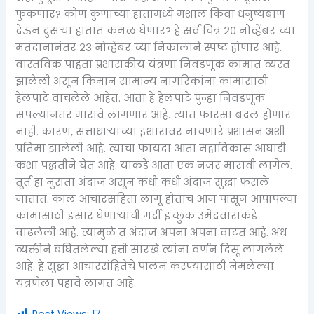
फुकणार? कोण कुणाच्या हातामध्ये मशाल किंवा धनुष्यबाण
देऊन दुसऱ्या हातात कमळ घेणार? हे सर्व चित्र २० नोव्हेंबर च्या
मतदानानंतर २३ नोव्हेंबर च्या निकालाने स्पष्ट होणार आहे.
वास्तविक पाहता प्रशासकीय यंत्रणा निवडणूक कामात व्यस्त
झालेली असून किमान सामान्य नागरिकांना कामांसाठी
हेलपाटे वाचलेले आहेत. आता हे हेलपाटे पुन्हा निवडणूक
संपल्यानंतर मारावे लागणार आहे. त्यात फारसा बदल होणार
नाही. कारण, सत्ताधाऱ्यांच्या इशारावर नाचणारे प्रशासन अशी
प्रतिमा झालेली आहे. त्याचा फायदा आता महाविकास आघाडी
कशा पद्धतीने घेत आहे. याकडे आता एक नजर मारावी लागेल.
तूर्त हा नुसता अंदाज असून कधी कधी अंदाज सुद्धा फसले
जातात. काल आचारसंहिता लागू होताच आज पासून आपापल्या
कामासाठी इसार घेणाऱ्यांची गर्दी इच्छुक उमेदवारांकडे
वाढलेली आहे. त्यामुळे त अंदाज अपना अपना वाटत आहे. अंध
व्यक्तीने बघितलेल्या हत्ती सारखे त्यांना वर्णन दिसू लागलेले
आहे. हे सुद्धा आचारसंहितेचे पालन करण्यासाठी नेमलेल्या
यंत्रणेला पहावे लागत आहे.
Post Views:
17