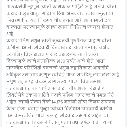
पालकमंत्री म्हणून त्यांनी कामकाज पाहिले आहे. तसेच त्यांना
कराड तालुक्यातून मोठा पाठिंबा असल्याने त्यांना सुद्धा या
निवडणुकीत यश मिळण्याची शक्यता आहे. भाजपमध्ये एक
वाक्यता नसल्यामुळे त्याचा त्यांना निश्चितच फायदा होणार
आहे.
कराड दक्षिण मधून माजी मुख्यमंत्री पृथ्वीराज चव्हाण यांना
काँग्रेस पक्षाने उमेदवारी दिल्यानंतर त्यांना पक्षातूनच ॲड.
उदयसिंह विलासराव पाटील उंडाळकर यांनी आव्हान
दिल्यामुळे त्यांचे मताधिक्य ९१३० पर्यंत आले होते .आता
राजकीय परिस्थिती बदलली असून महाविकास आघाडीचे
अधिकृत उमेदवार म्हणून त्यांचेही पारडे जड दिसू लागलेली आहे.
संपूर्ण महाराष्ट्राचे लक्ष लागलेल्या पाटण विधानसभा
मतदारसंघात राज्याचे वजनदार मंत्री शंभूराज देसाई हे
शिवसेनेचे एकनाथ शिंदे गटाचे पश्चिम महाराष्ट्राचे प्रमुख नेते
आहेत. त्यांनी गेल्या वेळी १४,१७५ मतांनी सोपा विजय संपादन
केला होता. यंदाही पुन्हा त्यांच्या विरोधात राष्ट्रवादी काँग्रेस
पक्षाचे सत्यजित पाटणकर हे उमेदवार असणार आहेत .या
मतदारसंघात शिवसेनेचे भानू प्रताप तथा हर्षल कदम यांची