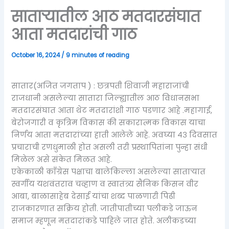
साताऱ्यातील आठ मतदारसंघात
आता मतदारांची गाठ
October 16, 2024
/
9 minutes of reading
सातार(अजित जगताप ) : छत्रपती शिवाजी महाराजांची
राजधानी असलेल्या सातारा जिल्ह्यातील आठ विधानसभा
मतदारसंघात आता थेट मतदारांशी गाठ पडणार आहे .महागाई,
बेरोजगारी व कृत्रिम विकास की सकारात्मक विकास याचा
निर्णय आता मतदारांच्या हाती आलेले आहे. अवघ्या ४३ दिवसात
प्रचाराची रणधुमाळी होत असली तरी प्रस्थापितांना पुन्हा संधी
मिळेल असे संकेत मिळत आहे.
एकेकाळी काँग्रेस पक्षाचा बालेकिल्ला असलेल्या साताऱ्यात
स्वर्गीय यशवंतराव चव्हाण व स्वातंत्र्य सैनिक किसन वीर
आबा, बाळासाहेब देसाई यांचा शब्द पाळणारी पिढी
राजकारणात सक्रिय होती. जातीपातीच्या पलीकडे जाऊन
समाज म्हणून मतदारांकडे पाहिले जात होते. अलीकडच्या