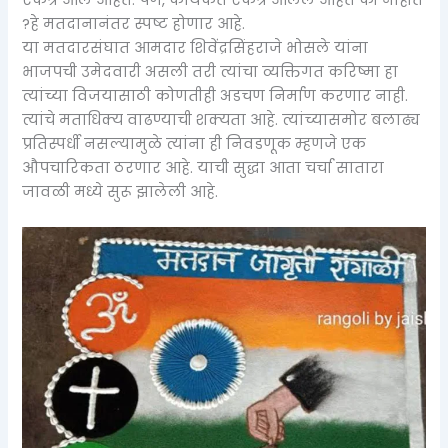
?हे मतदानानंतर स्पष्ट होणार आहे.
या मतदारसंघात आमदार शिवेंद्रसिंहराजे भोसले यांना
भाजपची उमेदवारी असली तरी त्यांचा व्यक्तिगत करिष्मा हा
त्यांच्या विजयासाठी कोणतीही अडचण निर्माण करणार नाही.
त्यांचे मताधिक्य वाढण्याची शक्यता आहे. त्यांच्यासमोर बलाढ्य
प्रतिस्पर्धी नसल्यामुळे त्यांना ही निवडणूक म्हणजे एक
औपचारिकता ठरणार आहे. याची सुद्धा आता चर्चा सातारा
जावळी मध्ये सुरू झालेली आहे.