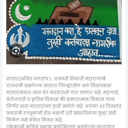
सातार(अजित जगताप ) : छत्रपती शिवाजी महाराजांची
राजधानी असलेल्या सातारा जिल्ह्यातील आठ विधानसभा
मतदारसंघात आता थेट मतदारांशी गाठ पडणार आहे .महागाई,
बेरोजगारी व कृत्रिम विकास की सकारात्मक विकास याचा
निर्णय आता मतदारांच्या हाती आलेले आहे. अवघ्या ४३ दिवसात
प्रचाराची रणधुमाळी होत असली तरी प्रस्थापितांना पुन्हा संधी
मिळेल असे संकेत मिळत आहे.
एकेकाळी काँग्रेस पक्षाचा बालेकिल्ला असलेल्या साताऱ्यात