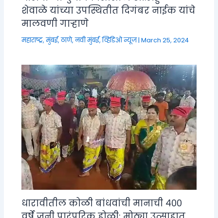
शेवाळे यांच्या उपस्थितीत दिगंबर नाईक यांचे
मालवणी गाऱ्हाणे
महाराष्ट्र
,
मुंबई, ठाणे, नवी मुंबई
,
व्हिडिओ न्यूज
|
March 25, 2024
धारावीतील कोळी बांधवांची मानाची ४००
वर्षे जुनी पारंपरिक होळी; मोठ्या उत्साहात