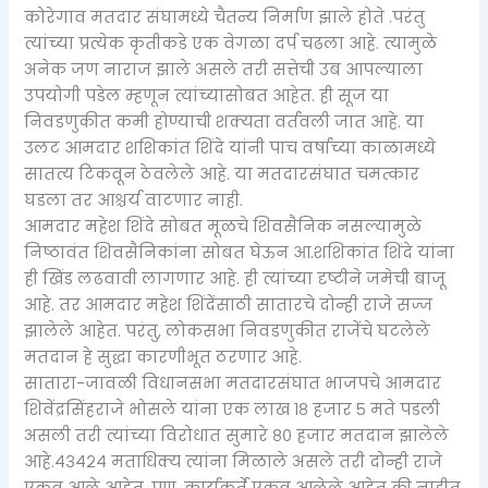
कोरेगाव मतदार संघामध्ये चैतन्य निर्माण झाले होते .परंतु
त्यांच्या प्रत्येक कृतीकडे एक वेगळा दर्प चढला आहे. त्यामुळे
अनेक जण नाराज झाले असले तरी सत्तेची उब आपल्याला
उपयोगी पडेल म्हणून त्यांच्यासोबत आहेत. ही सूज या
निवडणुकीत कमी होण्याची शक्यता वर्तवली जात आहे. या
उलट आमदार शशिकांत शिंदे यांनी पाच वर्षाच्या काळामध्ये
सातत्य टिकवून ठेवलेले आहे. या मतदारसंघात चमत्कार
घडला तर आश्चर्य वाटणार नाही.
आमदार महेश शिंदे सोबत मूळचे शिवसैनिक नसल्यामुळे
निष्ठावंत शिवसैनिकांना सोबत घेऊन आ.शशिकांत शिंदे यांना
ही खिंड लढवावी लागणार आहे. ही त्यांच्या दृष्टीने जमेची बाजू
आहे. तर आमदार महेश शिंदेंसाठी सातारचे दोन्ही राजे सज्ज
झालेले आहेत. परंतु, लोकसभा निवडणुकीत राजेंचे घटलेले
मतदान हे सुद्धा कारणीभूत ठरणार आहे.
सातारा-जावळी विधानसभा मतदारसंघात भाजपचे आमदार
शिवेंद्रसिंहराजे भोसले यांना एक लाख १८ हजार ५ मते पडली
असली तरी त्यांच्या विरोधात सुमारे ८० हजार मतदान झालेले
आहे.४३४२४ मताधिक्य त्यांना मिळाले असले तरी दोन्ही राजे
एकत्र आले आहेत. पण, कार्यकर्ते एकत्र आलेले आहेत की नाहीत