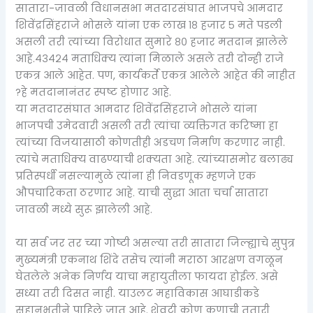
सातारा-जावळी विधानसभा मतदारसंघात भाजपचे आमदार
शिवेंद्रसिंहराजे भोसले यांना एक लाख १८ हजार ५ मते पडली
असली तरी त्यांच्या विरोधात सुमारे ८० हजार मतदान झालेले
आहे.४३४२४ मताधिक्य त्यांना मिळाले असले तरी दोन्ही राजे
एकत्र आले आहेत. पण, कार्यकर्ते एकत्र आलेले आहेत की नाहीत
?हे मतदानानंतर स्पष्ट होणार आहे.
या मतदारसंघात आमदार शिवेंद्रसिंहराजे भोसले यांना
भाजपची उमेदवारी असली तरी त्यांचा व्यक्तिगत करिष्मा हा
त्यांच्या विजयासाठी कोणतीही अडचण निर्माण करणार नाही.
त्यांचे मताधिक्य वाढण्याची शक्यता आहे. त्यांच्यासमोर बलाढ्य
प्रतिस्पर्धी नसल्यामुळे त्यांना ही निवडणूक म्हणजे एक
औपचारिकता ठरणार आहे. याची सुद्धा आता चर्चा सातारा
जावळी मध्ये सुरू झालेली आहे.
या सर्व जर तर च्या गोष्टी असल्या तरी सातारा जिल्ह्याचे सुपुत्र
मुख्यमंत्री एकनाथ शिंदे तसेच त्यांनी मराठा आरक्षण वगळून
घेतलेले अनेक निर्णय याचा महायुतीला फायदा होईल. असे
सध्या तरी दिसत नाही. याउलट महाविकास आघाडीकडे
सहानुभूतीने पाहिले जात आहे. शेवटी कोण कुणाची तुतारी