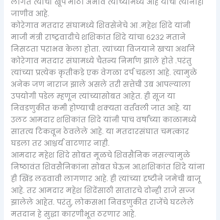
लागते त्याचा खूप मोठा अभाव त्यांच्यामध्ये आहे याची त्यांनाही
जाणीव आहे.
कोरेगाव मतदार संघामध्ये शिवसेनेचे आ .महेश शिंदे यांनी
माजी मंत्री राष्ट्रवादीचे शशिकांत शिंदे यांचा ६२३२ मताने
निसटता पराभव केला होता. त्यांच्या विजयाने खऱ्या अर्थाने
कोरेगाव मतदार संघामध्ये चैतन्य निर्माण झाले होते .परंतु
त्यांच्या प्रत्येक कृतीकडे एक वेगळा दर्प चढला आहे. त्यामुळे
अनेक जण नाराज झाले असले तरी सत्तेची उब आपल्याला
उपयोगी पडेल म्हणून त्यांच्यासोबत आहेत. ही सूज या
निवडणुकीत कमी होण्याची शक्यता वर्तवली जात आहे. या
उलट आमदार शशिकांत शिंदे यांनी पाच वर्षाच्या काळामध्ये
सातत्य टिकवून ठेवलेले आहे. या मतदारसंघात चमत्कार
घडला तर आश्चर्य वाटणार नाही.
आमदार महेश शिंदे सोबत मूळचे शिवसैनिक नसल्यामुळे
निष्ठावंत शिवसैनिकांना सोबत घेऊन आ.शशिकांत शिंदे यांना
ही खिंड लढवावी लागणार आहे. ही त्यांच्या दृष्टीने जमेची बाजू
आहे. तर आमदार महेश शिंदेंसाठी सातारचे दोन्ही राजे सज्ज
झालेले आहेत. परंतु, लोकसभा निवडणुकीत राजेंचे घटलेले
मतदान हे सुद्धा कारणीभूत ठरणार आहे.