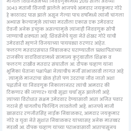
मागील विधानसभेच्या निवडणुकीमध्ये २०१९ साली अवघ्या
३०४३ मतांनी विजयी झालेले भाजपचे आमदार जयकुमार गोरे
हे काठावर पास झाले असून गेल्या पाच वर्षांमध्ये त्यांनी चांगला
अभ्यास केल्यामुळे त्यांच्या मदतीला एकास एक उमेदवार
ऐवजी अनेक इच्छुक असल्यामुळे त्यांनाही निवडणूक सोपी
जाण्याची शक्यता आहे. शिवसेनेचे युवा नेते शेखर गोरे यांची
उमेदवारी म्हणजे विजयाच्या पायघड्या ठरणार आहेत.
फलटण मतदारसंघात निंबाळकर घराण्यातील प्रस्थापितांच्या
राजकीय वादविवादामध्ये सामान्य कुटुंबातील शिक्षक व
फलटण राखीव मतदार संघातील आ. दीपक चव्हाण यांना
भूमिका घेताना पक्षापेक्षा नेत्याचीच मर्जी सांभाळावी लागत आहे
. त्यामुळे मांजरांचा खेळ होतो पण उंदरांचा जीव जातो अशा
पद्धतीने या निवडणूक निकालानंतर त्यांची आमदार की
टिकणार की जाणार? याची सुद्धा चर्चा सुरू झालेली आहे.
त्यांच्या विरोधात सक्षम उमेदवार देण्यासाठी आता अजित पवार
गटाने ही चांगलीच फिल्डिंग लावलेली आहे. भाजपचे माजी
खासदार रणजीतसिंह नाईक निंबाळकर, आमदार जयकुमार
गोरे व युवा नेते सुशांत निंबाळकर यांच्यासह अनेक मातब्बर
मंडळी आ. दीपक चव्हाण यांच्या पराभवासाठी आतापासूनच