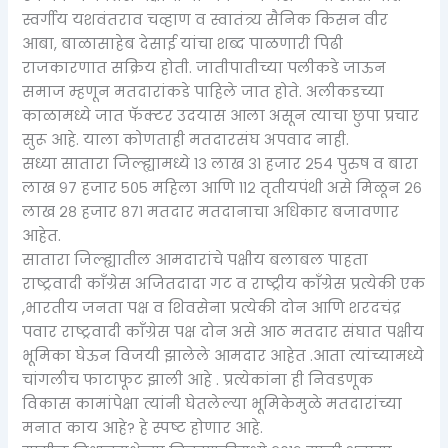
स्वर्गीय यशवंतराव चव्हाण व स्वातंत्र्य सैनिक किसन वीर
आबा, बाळासाहेब देसाई यांचा शब्द पाळणारी पिढी
राजकारणात सक्रिय होती. जातीपातीच्या पलीकडे जाऊन
समाज म्हणून मतदारांकडे पाहिले जात होते. अलीकडच्या
काळामध्ये जात फॅक्टर उदयास आला असून त्याचा छुपा प्रचार
सुरू आहे. याला कोणताही मतदारसंघ अपवाद नाही.
सध्या सातारा जिल्ह्यामध्ये १३ लाख ३१ हजार २५४ पुरुष व बारा
लाख ९७ हजार ५०५ महिला आणि ११२ तृतीयपंथी असे मिळून २६
लाख २८ हजार ८७१ मतदार मतदानाचा अधिकार बजावणार
आहेत.
सातारा जिल्ह्यातील आमदारांचे पक्षीय बलाबल पाहता
राष्ट्रवादी काँग्रेस अजितदादा गट व राष्ट्रीय काँग्रेस प्रत्येकी एक
,भारतीय जनता पक्ष व शिवसेना प्रत्येकी दोन आणि शरदचंद्र
पवार राष्ट्रवादी काँग्रेस पक्ष दोन असे आठ मतदार संघात पक्षीय
भूमिका घेऊन विजयी झालेले आमदार आहेत .आता त्यांच्यामध्ये
चांगलीच फाटाफूट झाली आहे . प्रत्येकांना ही निवडणूक
विकास कामांपेक्षा त्यांनी घेतलेल्या भूमिकेमुळे मतदारांच्या
मनात काय आहे? हे स्पष्ट होणार आहे.