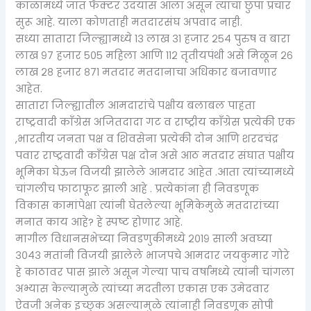
काळामध्ये जात फॅक्टर उदयास आला असून त्याचा छुपा प्रचार
सुरू आहे. याला कोणताही मतदारसंघ अपवाद नाही.
सध्या सातारा जिल्ह्यामध्ये १३ लाख ३१ हजार २५४ पुरुष व बारा
लाख ९७ हजार ५०५ महिला आणि ११२ तृतीयपंथी असे मिळून २६
लाख २८ हजार ८७१ मतदार मतदानाचा अधिकार बजावणार
आहेत.
सातारा जिल्ह्यातील आमदारांचे पक्षीय बलाबल पाहता
राष्ट्रवादी काँग्रेस अजितदादा गट व राष्ट्रीय काँग्रेस प्रत्येकी एक
,भारतीय जनता पक्ष व शिवसेना प्रत्येकी दोन आणि शरदचंद्र
पवार राष्ट्रवादी काँग्रेस पक्ष दोन असे आठ मतदार संघात पक्षीय
भूमिका घेऊन विजयी झालेले आमदार आहेत .आता त्यांच्यामध्ये
चांगलीच फाटाफूट झाली आहे . प्रत्येकांना ही निवडणूक
विकास कामांपेक्षा त्यांनी घेतलेल्या भूमिकेमुळे मतदारांच्या
मनात काय आहे? हे स्पष्ट होणार आहे.
मागील विधानसभेच्या निवडणुकीमध्ये २०१९ साली अवघ्या
३०४३ मतांनी विजयी झालेले भाजपचे आमदार जयकुमार गोरे
हे काठावर पास झाले असून गेल्या पाच वर्षांमध्ये त्यांनी चांगला
अभ्यास केल्यामुळे त्यांच्या मदतीला एकास एक उमेदवार
ऐवजी अनेक इच्छुक असल्यामुळे त्यांनाही निवडणूक सोपी