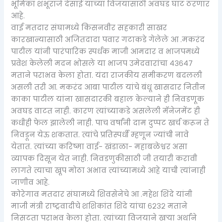
भूमिका शंभूराजे देसाई यांच्या विजयासाठी अवघड घाट ठरणार
आहे.
वाई मतदार संघामध्ये किसनवीर सहकारी साखर
कारखान्यासाठी अजितदादा पवार गटाकडे गेलेले आ .मकरंद
पाटील यांनी पारंपारिक स्पर्धक माजी आमदार व भाजपमध्ये
प्रवेश केलेली मदन भोसले या भाजप उमेदवारांचा ४३६४७
मताने पराभव केला होता. यंदा राजकीय समीकरण बदलली
असली तरी आ. मकरंद आबा पाटील यांचे बंधू खासदार नितीन
काका पाटील यांना खासदारकी बहाल केल्याने ही निवडणूक
अवघड वाटत नाही. कारण त्यांच्याकडे असलेली मॅनेजमेंट ही
कधीही फेल झालेली नाही. पाच वर्षांनी दाम दुप्पट खर्च करून ते
निवडून येऊ शकतात. त्यांचे प्रतिस्पर्धी म्हणून ज्यांची नावे
येतात. त्यांच्या करिष्मा वाई- खंडाळा- महाबळेश्वर असा
व्यापक दिसून येत नाही. निवडणुकीसाठी जी तयारी करावी
लागते त्याचा खूप मोठा अभाव त्यांच्यामध्ये आहे याची त्यांनाही
जाणीव आहे.
कोरेगाव मतदार संघामध्ये शिवसेनेचे आ .महेश शिंदे यांनी
माजी मंत्री राष्ट्रवादीचे शशिकांत शिंदे यांचा ६२३२ मताने
निसटता पराभव केला होता. त्यांच्या विजयाने खऱ्या अर्थाने