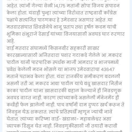
आहेत. त्यांनी गेल्या वेळी १४,१७५ मतांनी सोपा विजय संपादन
केला होता. यंदाही पुन्हा त्यांच्या विरोधात राष्ट्रवादी काँग्रेस
पक्षाचे सत्यजित पाटणकर हे उमेदवार असणार आहेत .या
मतदारसंघात शिवसेनेचे भानू प्रताप तथा हर्षल कदम यांची
भूमिका शंभूराजे देसाई यांच्या विजयासाठी अवघड घाट ठरणार
आहे.
वाई मतदार संघामध्ये किसनवीर सहकारी साखर
कारखान्यासाठी अजितदादा पवार गटाकडे गेलेले आ .मकरंद
पाटील यांनी पारंपारिक स्पर्धक माजी आमदार व भाजपमध्ये
प्रवेश केलेली मदन भोसले या भाजप उमेदवारांचा ४३६४७
मताने पराभव केला होता. यंदा राजकीय समीकरण बदलली
असली तरी आ. मकरंद आबा पाटील यांचे बंधू खासदार नितीन
काका पाटील यांना खासदारकी बहाल केल्याने ही निवडणूक
अवघड वाटत नाही. कारण त्यांच्याकडे असलेली मॅनेजमेंट ही
कधीही फेल झालेली नाही. पाच वर्षांनी दाम दुप्पट खर्च करून ते
निवडून येऊ शकतात. त्यांचे प्रतिस्पर्धी म्हणून ज्यांची नावे
येतात. त्यांच्या करिष्मा वाई- खंडाळा- महाबळेश्वर असा
व्यापक दिसून येत नाही. निवडणुकीसाठी जी तयारी करावी