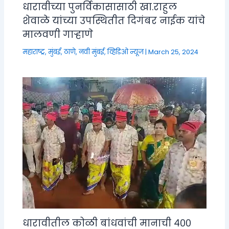
धारावीच्या पुनर्विकासासाठी खा.राहुल
शेवाळे यांच्या उपस्थितीत दिगंबर नाईक यांचे
मालवणी गाऱ्हाणे
महाराष्ट्र
,
मुंबई, ठाणे, नवी मुंबई
,
व्हिडिओ न्यूज
|
March 25, 2024
धारावीतील कोळी बांधवांची मानाची ४००