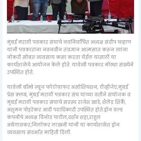
मुंबई मराठी पत्रकार संघाचे नवनिर्वाचित अध्यक्ष संदीप चव्हाण
यांनी पत्रकारांना नवनवीन तंत्रज्ञान आत्मसात करून त्यांना
नोकरी सोबत व्यवसाय कसा करता येईल यासाठी या
कार्यशाळेचे आयोजन केले होते. यावेळी पत्रकार मोठ्या संख्येने
उपस्थित होते.
यावेळी बॉम्बे न्यूज फोटोग्राफर असोशियशन, टीव्हीजेए,मुंबई
प्रेस क्लब, मुंबई मराठी पत्रकार संघ यांच्या वतीने संयोजक व
मुंबई मराठी पत्रकार संघाचे सदस्य राजेश खाडे, शैलेंद्र शिर्के,
अंशुमन पोहरेकर आदी पदाधिकारी उपस्थित होते.ड्रोन वल्ड
कंपनीचे अध्यक्ष विनोद पाटील,दर्शन शहा,राहुल
अंबेगावकर,निलोफर लाखनी यांनी या कार्यशाळेत ड्रोन
व्यवसाय संदर्भात माहिती दिली.