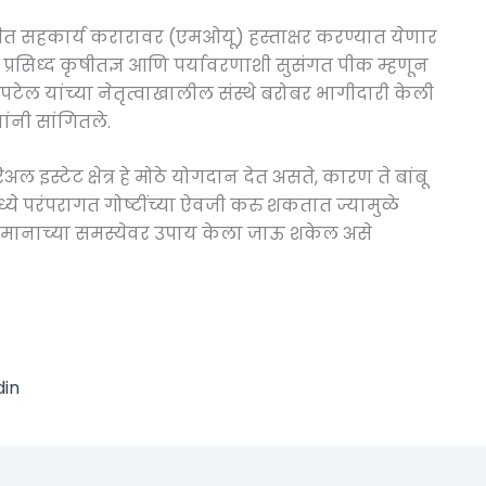
थितीत सहकार्य करारावर (एमओयू) हस्ताक्षर करण्यात येणार
प्रसिध्द कृषीतज्ञ आणि पर्यावरणाशी सुसंगत पीक म्हणून
ा पटेल यांच्या नेतृत्वाखालील संस्थे बरोबर भागीदारी केली
ांनी सांगितले.
्टेट क्षेत्र हे मोठे योगदान देत असते, कारण ते बांबू
ध्ये परंपरागत गोष्टींच्या ऐवजी करु शकतात ज्यामुळे
ानाच्या समस्येवर उपाय केला जाऊ शकेल असे
din