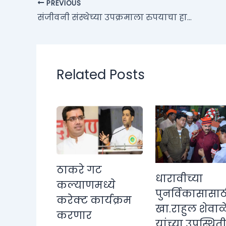
PREVIOUS
संजीवनी संस्थेच्या उपक्रमाला रुपयाचा हातभार, गरीबासाठी अन्न पोटभर -श्री रवींद्र कांबळे
Related Posts
ठाकरे गट
धारावीच्या
कल्याणमध्ये
पुनर्विकासासाठ
करेक्ट कार्यक्रम
खा.राहुल शेवाळ
करणार
यांच्या उपस्थित