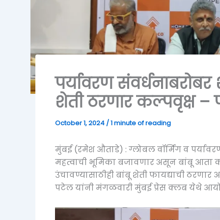
पर्यावरण संवर्धनाबरोबर श
शेती ठरणार कल्पवृक्ष –
October 1, 2024
/
1 minute of reading
मुंबई (रमेश औताडे) : ग्लोबल वॉर्मिंग व पर्या
महत्वाची भूमिका बजावणार असून बांबू आता कल
उंचावण्यासाठीही बांबू शेती फायद्याची ठरणार आ
पटेल यांनी मंगळवारी मुंबई प्रेस क्लब येथे आ