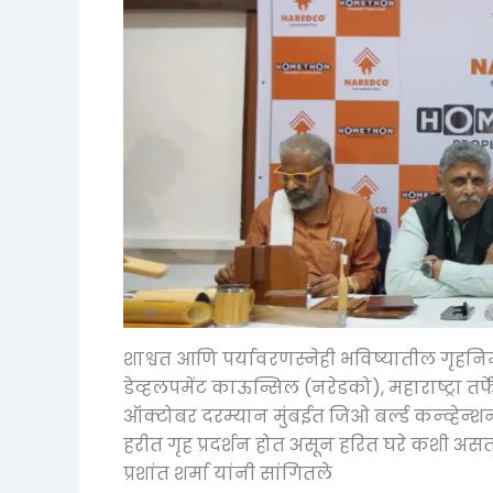
शाश्वत आणि पर्यावरणस्नेही भविष्यातील गृहनिर्
डेव्हलपमेंट काऊन्सिल (नरेडको), महाराष्ट्रा तर्फे
ऑक्टोबर दरम्यान मुंबईत जिओ बर्ल्ड कन्व्हेन्शन 
हरीत गृह प्रदर्शन होत असून हरित घरे कशी असत
प्रशांत शर्मा यांनी सांगितले