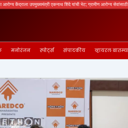
्राला उपमुख्यमंत्री एकनाथ शिंदे यांची भेट; ग्रामीण आरोग्य सेवांसाठी आवश्यक स
क
मनोरंजन
स्पोर्ट्स
संपादकीय
व्हायरल बातम्य