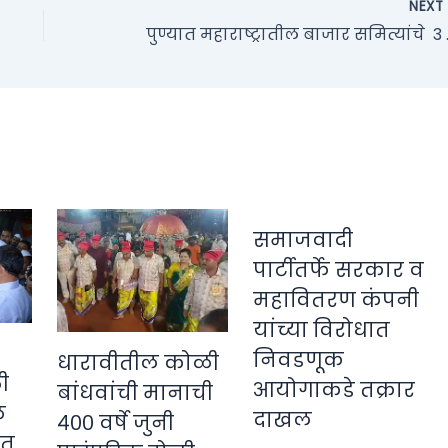
NEX
पुण्यात महाराष्ट
समाजवादी
पार्टीतर्फे सरकार व
महावितरण कंपनी
यांच्या विरोधात
निवडणूक
धारावीतील कोळी
ी
आयोगाकडे तक्रार
बांधवांची मानाची
े
दाखल
४०० वर्षे जुनी
ीत