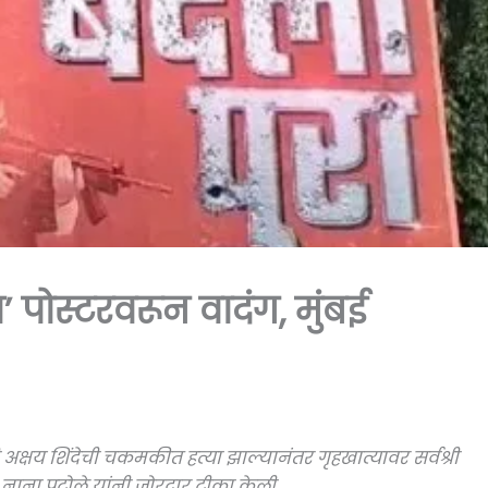
’ पोस्टरवरून वादंग, मुंबई
अक्षय शिंदेची चकमकीत हत्या झाल्यानंतर गृहखात्यावर सर्वश्री
, नाना पटोले यांनी जोरदार टीका केली.