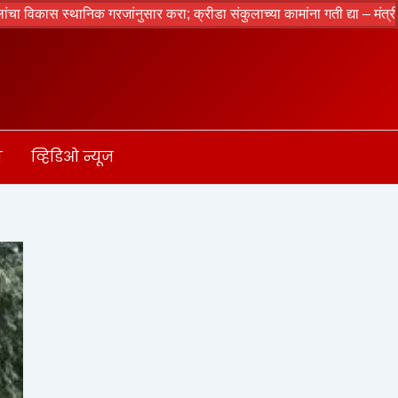
ास स्थानिक गरजांनुसार करा; क्रीडा संकुलाच्या कामांना गती द्या – मंत्री आदिती
ा
व्हिडिओ न्यूज