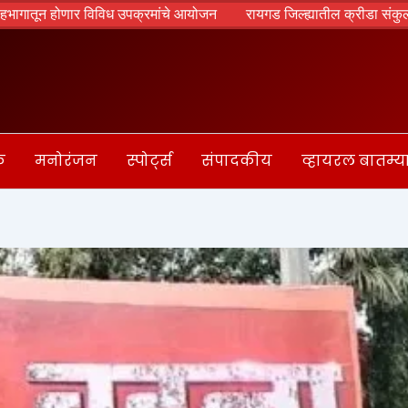
ून होणार विविध उपक्रमांचे आयोजन
रायगड जिल्ह्यातील क्रीडा संकुलांचा विक
क
मनोरंजन
स्पोर्ट्स
संपादकीय
व्हायरल बातम्य