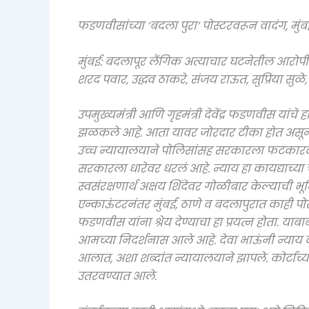
फडणवीसांच्या ‘बदला पुरा’ पोस्टरवरून वादंग, मुंब
मुंबई: बदलापूर लैंगिक अत्याचार घटनेतील आरोपी 
शरद पवार, उद्धव ठाकरे, संजय राऊत, सुप्रिया सुळे
उपमुख्यमंत्री आणि गृहमंत्री देवेंद्र फडणवीस यांच
झळकले आहे. आता यावर जोरदार टीका होत असून मु
उच्च न्यायालयाने पोलिसांसह सरकारला फटकारल्य
सरकारला धारेवर धरलं आहे. न्याय हा कायद्याच्या
स्वसंरक्षणार्थ अक्षय शिंदेवर गोळीबार केल्याची भ
एन्काऊंटरनंतर मुंबई, ठाणे व बदलापुरात काही पोस
फडणवीस यांना श्रेय देण्याचा हा प्रयत्न होता. या
आमच्या निदर्शनास आले आहे. देवा भाऊंनी न्या
आलात, अशा शब्दांत न्यायालयाने झापले. कोर्टाच्या
उतरवण्यात आले.