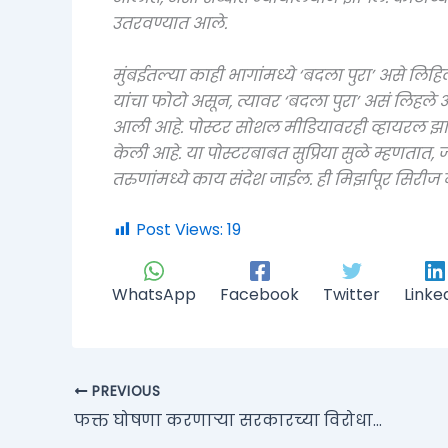
उतरवण्यात आले.
मुंबईतल्या काही भागांमध्ये ‘बदला पुरा’ असे लिहिल
यांचा फोटो असून, त्यावर ‘बदला पुरा’ असं लिहले 
आली आहे. पोस्टर सोशल मीडियावरही व्हायरल झा
केली आहे. या पोस्टरबाबत सुप्रिया सुळे म्हणतात
तरुणांमध्ये काय संदेश जाईल. ही मिर्झापूर सिरीज 
Post Views:
19
WhatsApp
Facebook
Twitter
Linke
PREVIOUS
फक्त घोषणा करणाऱ्या सरकारच्या विरोधात; मुंबईतील झोपडीधारकांचा मतदानावर बहिष्कार