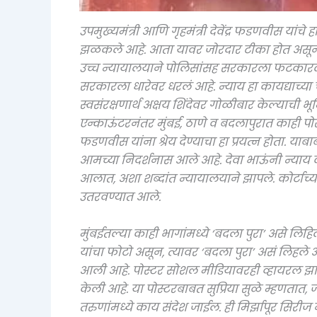
उपमुख्यमंत्री आणि गृहमंत्री देवेंद्र फडणवीस यांच
झळकले आहे. आता यावर जोरदार टीका होत असून मु
उच्च न्यायालयाने पोलिसांसह सरकारला फटकारल्य
सरकारला धारेवर धरलं आहे. न्याय हा कायद्याच्या
स्वसंरक्षणार्थ अक्षय शिंदेवर गोळीबार केल्याची भ
एन्काऊंटरनंतर मुंबई, ठाणे व बदलापुरात काही पोस
फडणवीस यांना श्रेय देण्याचा हा प्रयत्न होता. या
आमच्या निदर्शनास आले आहे. देवा भाऊंनी न्या
आलात, अशा शब्दांत न्यायालयाने झापले. कोर्टाच्या
उतरवण्यात आले.
मुंबईतल्या काही भागांमध्ये ‘बदला पुरा’ असे लिहिल
यांचा फोटो असून, त्यावर ‘बदला पुरा’ असं लिहले 
आली आहे. पोस्टर सोशल मीडियावरही व्हायरल झा
केली आहे. या पोस्टरबाबत सुप्रिया सुळे म्हणतात
तरुणांमध्ये काय संदेश जाईल. ही मिर्झापूर सिरीज 