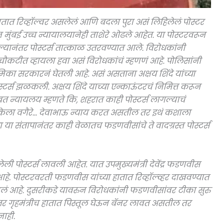
े हातात रिव्हॉल्वर असलेलं आणि बदला पुरा असं लिहिलेलं पोस्टर
ंबई उच्च न्यायालयानेही ताशेरे ओढले आहेत. या पोस्टरवरून
ानंतर पोस्टर्स तात्काळ उतरवण्यात आले. विरोधकांनी
 चौकटीत व्हायला हवा असं विरोधकांचं म्हणणं आहे. पोलिसांनी
ूमिका सरकारनं घेतली आहे. असं असताना अक्षय शिंदे यांच्या
्टर्स झळकली. अक्षय शिंदे याच्या एन्काऊंटरचं निमित्त करून
बाबत न्यायलय म्हणते कि, शहरात काही पोस्टर्स लागल्याचं
य केला वगैरे… देवाभाऊ न्याय करत असतील तर इथं कशाला
 या संतापानंतर काही वेळातच फडणवीसांचे ते वादग्रस्त पोस्टर्स
ेली पोस्टर्स लावली आहेत. यात उपमुख्यमंत्री देवेंद्र फडणवीस
आहे. पोस्टरवरती फडणवीस यांच्या हातात रिव्हॉल्व्हर दाखवण्यात
लं आहे. दुसरीकडे यावरुन विरोधकांनी फडणवीसांवर टीका सुरु
, जर गृहमंत्रीच हातात पिस्तूल घेऊन बॅनर लावत असतील तर
नाही.