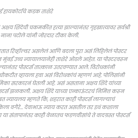
ई हायकोर्टाचे कडक ताशेरे
अक्षय शिंदेची चकमकीत हत्या झाल्यानंतर गृहखात्यावर सर्वश्री
, नाना पटोले यांनी जोरदार टीका केली.
े हातात रिव्हॉल्वर असलेलं आणि बदला पुरा असं लिहिलेलं पोस्टर
ंबई उच्च न्यायालयानेही ताशेरे ओढले आहेत. या पोस्टरवरून
ानंतर पोस्टर्स तात्काळ उतरवण्यात आले. विरोधकांनी
 चौकटीत व्हायला हवा असं विरोधकांचं म्हणणं आहे. पोलिसांनी
ूमिका सरकारनं घेतली आहे. असं असताना अक्षय शिंदे यांच्या
्टर्स झळकली. अक्षय शिंदे याच्या एन्काऊंटरचं निमित्त करून
बाबत न्यायलय म्हणते कि, शहरात काही पोस्टर्स लागल्याचं
य केला वगैरे… देवाभाऊ न्याय करत असतील तर इथं कशाला
 या संतापानंतर काही वेळातच फडणवीसांचे ते वादग्रस्त पोस्टर्स