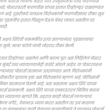
ेली पोस्टर्स लावली आहेत. यात उपमुख्यमंत्री देवेंद्र फडणवीस
आहे. पोस्टरवरती फडणवीस यांच्या हातात रिव्हॉल्व्हर दाखवण्यात
लं आहे. दुसरीकडे यावरुन विरोधकांनी फडणवीसांवर टीका सुरु
, जर गृहमंत्रीच हातात पिस्तूल घेऊन बॅनर लावत असतील तर
नाही.
ी अक्षय शिंदेची चकमकीत हत्या झाल्यानंतर गृहखात्यावर
िया सुळे, नाना पटोले यांनी जोरदार टीका केली.
े हातात रिव्हॉल्वर असलेलं आणि बदला पुरा असं लिहिलेलं पोस्टर
ंबई उच्च न्यायालयानेही ताशेरे ओढले आहेत. या पोस्टरवरून
ानंतर पोस्टर्स तात्काळ उतरवण्यात आले. विरोधकांनी
 चौकटीत व्हायला हवा असं विरोधकांचं म्हणणं आहे. पोलिसांनी
ूमिका सरकारनं घेतली आहे. असं असताना अक्षय शिंदे यांच्या
्टर्स झळकली. अक्षय शिंदे याच्या एन्काऊंटरचं निमित्त करून
बाबत न्यायलय म्हणते कि, शहरात काही पोस्टर्स लागल्याचं
य केला वगैरे… देवाभाऊ न्याय करत असतील तर इथं कशाला
 या संतापानंतर काही वेळातच फडणवीसांचे ते वादग्रस्त पोस्टर्स