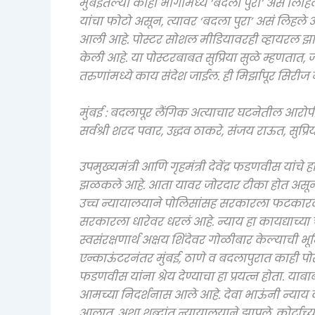
मुंबईतल्या काही भागांमध्ये ‘बदला पुरा’ असे लिहिल
यांचा फोटो असून, त्यावर ‘बदला पुरा’ असं लिहले 
आली आहे. पोस्टर सोशल मीडियावरही व्हायरल झा
केली आहे. या पोस्टरबाबत सुप्रिया सुळे म्हणतात
तरुणांमध्ये काय संदेश जाईल. ही मिर्झापूर सिरीज 
मुंबई : बदलापूर लैंगिक अत्याचार घटनेतील आरोप
सर्वश्री शरद पवार, उद्धव ठाकरे, संजय राऊत, सुप्र
उपमुख्यमंत्री आणि गृहमंत्री देवेंद्र फडणवीस यांच
झळकले आहे. आता यावर जोरदार टीका होत असून मु
उच्च न्यायालयाने पोलिसांसह सरकारला फटकारल्य
सरकारला धारेवर धरलं आहे. न्याय हा कायद्याच्या
स्वसंरक्षणार्थ अक्षय शिंदेवर गोळीबार केल्याची भ
एन्काऊंटरनंतर मुंबई, ठाणे व बदलापुरात काही पोस
फडणवीस यांना श्रेय देण्याचा हा प्रयत्न होता. या
आमच्या निदर्शनास आले आहे. देवा भाऊंनी न्या
आलात, अशा शब्दांत न्यायालयाने झापले. कोर्टाच्या