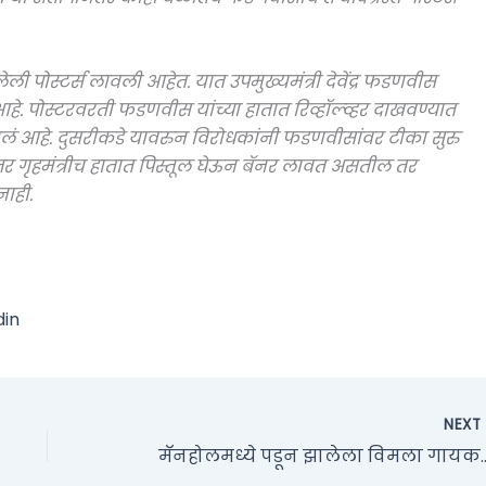
ेली पोस्टर्स लावली आहेत. यात उपमुख्यमंत्री देवेंद्र फडणवीस
आहे. पोस्टरवरती फडणवीस यांच्या हातात रिव्हॉल्व्हर दाखवण्यात
लं आहे. दुसरीकडे यावरुन विरोधकांनी फडणवीसांवर टीका सुरु
, जर गृहमंत्रीच हातात पिस्तूल घेऊन बॅनर लावत असतील तर
नाही.
din
NEX
मॅनहोलमध्ये पडून झालेला विमला गायकवाडांचा मृत्यू अपघात नाही, श