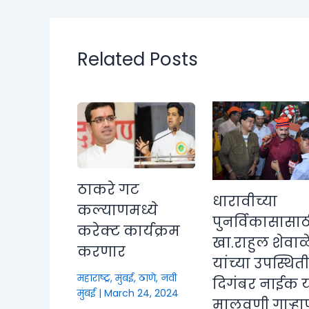
Related Posts
ठाकरे गट
धारावीच्या
कल्याणमध्ये
पुनर्विकासासाठ
करेक्ट कार्यक्रम
खा.राहुल शेवाळ
करणार
यांच्या उपस्थित
महाराष्ट्र
,
मुंबई, ठाणे, नवी
दिगंबर नाईक या
मुंबई
|
March 24, 2024
मालवणी गाऱ्हा