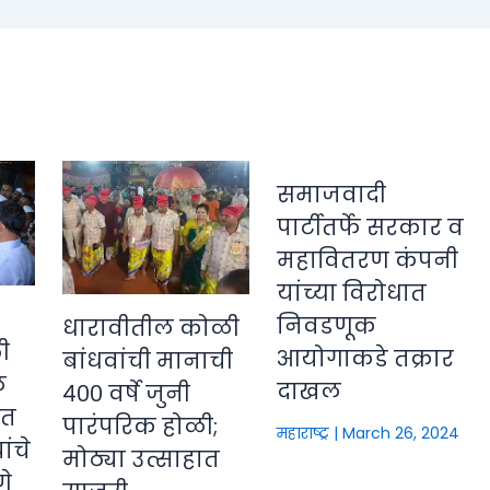
समाजवादी
पार्टीतर्फे सरकार व
महावितरण कंपनी
यांच्या विरोधात
निवडणूक
धारावीतील कोळी
ी
आयोगाकडे तक्रार
बांधवांची मानाची
े
दाखल
४०० वर्षे जुनी
ीत
पारंपरिक होळी;
महाराष्ट्र
|
March 26, 2024
ंचे
मोठ्या उत्साहात
णे