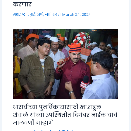
करणार
महाराष्ट्र
,
मुंबई, ठाणे, नवी मुंबई
|
March 24, 2024
धारावीच्या पुनर्विकासासाठी खा.राहुल
शेवाळे यांच्या उपस्थितीत दिगंबर नाईक यांचे
मालवणी गाऱ्हाणे