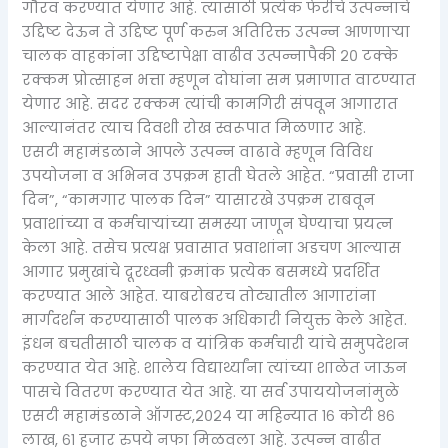
गौरव करण्यात येणार आहे. त्यासाठी प्रत्येक फेरीचे उत्पन्नाचे
उद्दिष्ट देऊन ते उद्दिष्ट पूर्ण करुन अतिरिक्त उत्पन्न आणणाऱ्या
चालक वाहकांना उद्दिष्टापेक्षा वाढीव उत्पन्नापैकी २० टक्के
रक्कम प्रोत्साहन भत्ता म्हणून दोघांना सम प्रमाणात वाटण्यात
येणार आहे. सदर रक्कम त्यांची कामगिरी संपवून आगारात
आल्यानंतर त्याच दिवशी रोख स्वरूपात मिळणार आहे.
एसटी महामंडळाने आपले उत्पन्न वाढावे म्हणून विविध
उपयोजना व अभिनव उपक्रम हाती घेतले आहेत. “प्रवासी राजा
दिन”, “कामगार पालक दिन” यासारखे उपक्रम राबवून
प्रवाशांच्या व कर्मचाऱ्यांच्या समस्या जाणून घेण्याचा प्रयत्न
केला आहे. तसेच प्रत्यक्ष प्रवासात प्रवाशांना अडचण आल्यास
आगार प्रमुखांचे दूरध्वनी क्रमांक प्रत्येक बसमध्ये प्रदर्शित
करण्यात आले आहेत. याबरोबरच तोट्यातील आगारांना
मार्गदर्शन करण्यासाठी पालक अधिकारी नियुक्त केले आहेत.
इंधन बचतीसाठी चालक व यांत्रिक कर्मचारी यांचे समुपदेशन
करण्यात येत आहे. शालेय विद्यार्थ्यांना त्यांच्या शाळेत जाऊन
पासचे वितरण करण्यात येत आहे. या सर्व उपाययोजनांमुळे
एसटी महामंडळाने ऑगस्ट,२०२४ या महिन्यात १६ कोटी ८६
लाख, ६१ हजार रुपये नफा मिळवला आहे. उत्पन्न वाढीत