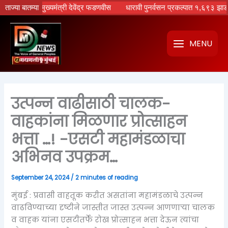
Skip
िळणार – मुख्यमंत्री देवेंद्र फडणवीस
ताज्या बातम्या
धारावी पुनर्वसन प्रकल्पात १,६९३ झाडांवर गंडां
to
content
MENU
उत्पन्न वाढीसाठी चालक-
वाहकांना मिळणार प्रोत्साहन
भत्ता …! -एसटी महामंडळाचा
अभिनव उपक्रम…
September 24, 2024
/
2 minutes of reading
मुंबई : प्रवासी वाहतूक करीत असतांना महामंडळाचे उत्पन्न
वाढविण्याच्या दृष्टीने जास्तीत जास्त उत्पन्न आणणाऱ्या चालक
व वाहक यांना एसटीतर्फे रोख प्रोत्साहन भत्ता देऊन त्यांचा