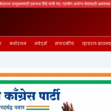
 शिंदे यांची भेट; ग्रामीण आरोग्य सेवांसाठी आवश्यक सुविधा उपलब्ध करून देण्याच
क
मनोरंजन
स्पोर्ट्स
संपादकीय
व्हायरल बातम्य