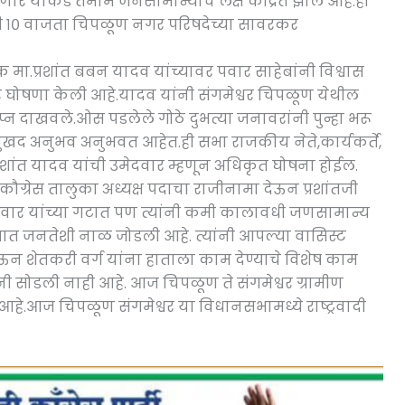
याकडे तमाम जनसामान्यांचे लक्ष केंद्रित झाले आहे.ही
ळी १० वाजता चिपळूण नगर परिषदेच्या सावरकर
क मा.प्रशांत बबन यादव यांच्यावर पवार साहेबांनी विश्वास
ीर घोषणा केली आहे.यादव यांनी संगमेश्वर चिपळूण येथील
स्वप्न दाखवले.ओस पडलेले गोठे दुभत्या जनावरांनी पुन्हा भरू
सुखद अनुभव अनुभवत आहेत.ही सभा राजकीय नेते,कार्यकर्ते,
्रशांत यादव यांची उमेदवार म्हणून अधिकृत घोषना होईल.
्वी कौग्रेस तालुका अध्यक्ष पदाचा राजीनामा देऊन प्रशांतजी
पवार यांच्या गटात पण त्यांनी कमी कालावधी जणसामान्य
गात जनतेशी नाळ जोडली आहे. त्यांनी आपल्या वासिस्ट
ेऊन शेतकरी वर्ग यांना हाताला काम देण्याचे विशेष काम
ंनी सोडली नाही आहे. आज चिपळूण ते संगमेश्वर ग्रामीण
े आहे.आज चिपळूण संगमेश्वर या विधानसभामध्ये राष्ट्रवादी