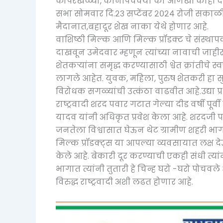
कोपरखळ्या, कानपिचक्या की आणखी काही देणार 
सभा सोमवार दि.२३ सप्टेंबर २०२४ रोजी सका
मैदानात,बहादूर शेख नाका येथे होणार आहे.
वाशिष्ठी मिल्क आणि मिल्क प्रॉडक्ट चे संस्थाप
दाखवून उमेदवार म्हणून त्यांच्या नावाची जाह
शेतकऱ्यांना समृद्ध करण्यासाठी श्वेत क्रांतीचे 
लागले आहेत. युवक, महिला, पुरुष शेतकरी हा 
विरोधक सगळ्यांची उत्कंठा वाढवीत आहे.उद्या प
राष्ट्रवादी शरद पवार गटात गेल्या दीड वर्षी पूर
यादव यांनी अधिकृत प्रवेश केला आहे. शरदजी 
जनतेला विश्वासात घेऊन थेट ग्रामीण शहरी भा
मिल्क प्रॉडक्ट्स या आपल्या व्यवसायात लक्ष द
केले आहे. बेकारी दूर करण्याची एकही संधी त्या
भागात त्यांनी तुतारी हे चिन्ह घरो -घरो पोचवल
विरुद्ध राष्ट्रवादी अशी लढत होणार आहे.