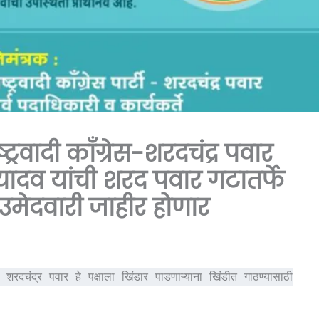
्रवादी काँग्रेस-शरदचंद्र पवार
 यादव यांची शरद पवार गटातर्फे
मेदवारी जाहीर होणार
रमुख शरदचंद्र पवार हे पक्षाला खिंडार पाडणाऱ्याना खिंडीत गाठण्यासाठी