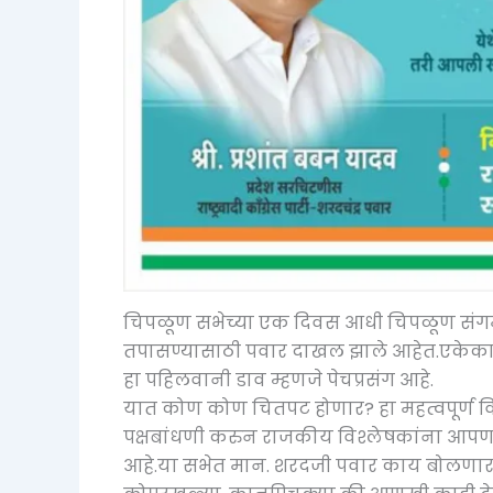
चिपळूण सभेच्या एक दिवस आधी चिपळूण संगम
तपासण्यासाठी पवार दाखल झाले आहेत.एकेकाळच
हा पहिलवानी डाव म्हणजे पेचप्रसंग आहे.
यात कोण कोण चितपट होणार? हा महत्वपूर्ण विषय
पक्षबांधणी करुन राजकीय विश्लेषकांना‌ आप
आहे.या सभेत मान. शरदजी पवार काय बोलणार? 