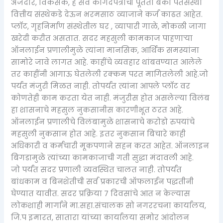
अर्जदार, विकसक, हे सर्व कागदपत्राची पूर्तता बँका पतसंस्था
वित्तीय संस्थेकडे देऊन भरमसाठ व्याजाने कर्ज काढत आहेत.
प्लॉट, गृहनिर्माण संस्थेतील घर , व्यापारी गाळे, मोकळी जागा
खरेदी करीत असतात. सदर महसुली कामकाज पाहणाऱ्या
ऑनलाईन प्रणालीमुळे त्यांना मानसिक, आर्थिक समस्यांना
सामोरे जावे लागत आहे. काहींचे व्यवहार थांबवण्यात आलेले
तर काहींनी आगाऊ घेतलेली रक्कम परत मागितलेली आहे.जो
पर्यंत मंजुरी मिळत नाही. तोपर्यंत त्यांना आपले प्लॉट वर
कोणतेही काम करता येत नाही. मंजुरीस होत असलेल्या विलंब
हा शासनाचे महसुल नुकसानीस कारणीभूत ठरत आहे.
ऑनलाईन प्रणालीचे विलंबामुळे शासनाचे करोडो रुपयांचे
महसुली नुकसान होत आहे. इतर नुकसान बिचारे काही
अधिकारी व कर्मचारी मूकपणाने सहन करत आहेत. ऑनलाइन
बिगडामुळे त्यांच्या कामकाजाची गती सुद्धा मंदावली आहे.
जो पर्यंत सदर प्रणाली व्यवस्थित चालत नाही. तोपर्यंत
बांधकाम व बिनशेतीची सर्व प्रकारची ऑफलाईन पद्धतीनी
घेण्यात यावीत. सदर प्रक्रिया ७ दिवसांचे आत न केल्यास
लोकशाही मार्गाने मा.सहा.संचालक सो नगररचना कार्यालय,
जि.प इमारत, सातारा यांच्या कार्यालया समोर आंदोलन