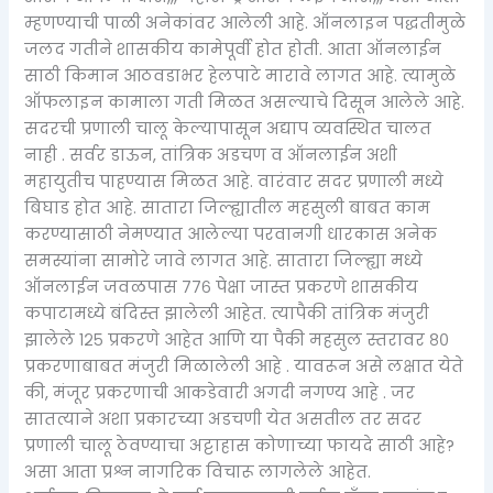
म्हणण्याची पाळी अनेकांवर आलेली आहे. ऑनलाइन पद्धतीमुळे
जलद गतीने शासकीय कामेपूर्वी होत होती. आता ऑनलाईन
साठी किमान आठवडाभर हेलपाटे मारावे लागत आहे. त्यामुळे
ऑफलाइन कामाला गती मिळत असल्याचे दिसून आलेले आहे.
सदरची प्रणाली चालू केल्यापासून अद्याप व्यवस्थित चालत
नाही . सर्वर डाऊन, तांत्रिक अडचण व ऑनलाईन अशी
महायुतीच पाहण्यास मिळत आहे. वारंवार सदर प्रणाली मध्ये
बिघाड होत आहे. सातारा जिल्ह्यातील महसुली बाबत काम
करण्यासाठी नेमण्यात आलेल्या परवानगी धारकास अनेक
समस्यांना सामोरे जावे लागत आहे. सातारा जिल्ह्या मध्ये
ऑनलाईन जवळपास ७७६ पेक्षा जास्त प्रकरणे शासकीय
कपाटामध्ये बंदिस्त झालेली आहेत. त्यापैकी तांत्रिक मंजुरी
झालेले १२५ प्रकरणे आहेत आणि या पैकी महसुल स्तरावर ८०
प्रकरणाबाबत मंजुरी मिळालेली आहे . यावरून असे लक्षात येते
की, मंजूर प्रकरणाची आकडेवारी अगदी नगण्य आहे . जर
सातत्याने अशा प्रकारच्या अडचणी येत असतील तर सदर
प्रणाली चालू ठेवण्याचा अट्टाहास कोणाच्या फायदे साठी आहे?
असा आता प्रश्न नागरिक विचारू लागलेले आहेत.