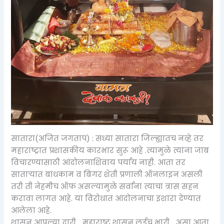
सातारा(अजित जगताप) : सध्या सातारा जिल्ह्यातच नव्हे तर
महाराष्ट्रात प्रशासकीय कारभार सुरू आहे .त्यामुळे त्यांना जाब
विचारण्यासाठी आंदोलनाशिवाय पर्याय नाही. आता तर
साताऱ्यात बांधकाम व बिगर शेती प्रणाली ऑनलाइन असली
तरी ती नेहमीच ऑफ असल्यामुळे सर्वांना त्याचा त्रास सहन
करावा लागत आहे. या विरोधात आंदोलनाचा इशारा देण्यात
आलेला आहे.
शासन आपल्या दारी,,, महाराष्ट्र शासन लईच भारी,,, असा आता