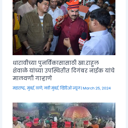
धारावीच्या पुनर्विकासासाठी खा.राहुल
शेवाळे यांच्या उपस्थितीत दिगंबर नाईक यांचे
मालवणी गाऱ्हाणे
महाराष्ट्र
,
मुंबई, ठाणे, नवी मुंबई
,
व्हिडिओ न्यूज
|
March 25, 2024