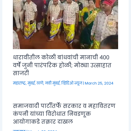
धारावीतील कोळी बांधवांची मानाची ४००
वर्षे जुनी पारंपरिक होळी; मोठ्या उत्साहात
साजरी
महाराष्ट्र
,
मुंबई, ठाणे, नवी मुंबई
,
व्हिडिओ न्यूज
|
March 25, 2024
समाजवादी पार्टीतर्फे सरकार व महावितरण
कंपनी यांच्या विरोधात निवडणूक
आयोगाकडे तक्रार दाखल