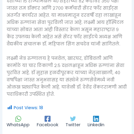
देशाच्या १५ राज्यांमधील ४० शहरांच्या ८२ केंद्रांवर ३५० पेक्षा
जास्त तज्ञ डॉक्टर आणि २७०० कर्मचारी सेंटर फॉर साईट्स
अंतर्गत कार्यरत आहेत. या माध्यमातून दरवर्षी दहा लाखांहून
अधिक रुग्णांना सेवा पुरविली जात आहे. लक्ष्मी आय हॉस्पिटल
यांच्या सोबत आता आंही विस्तार केला असून महाराष्ट्रात ९
केंद्र उपलब्ध केली आहेत असे सेंटर फॉर साईटचे अध्यक्ष आणि
वैद्यकीय संचालक डॉ. महिपाल सिंग सचदेव यांनी सांगितले.
लक्ष्मी नेत्र रुग्णालय हे पनवेल, खारघर, डोंबिवली आणि
कामोठे या चार ठिकाणी २.५ दशलक्षाहून अधिक रुग्णांना सेवा
पुरवित आहे. डॉ सुहास हळदीपूरकर यांच्या नेतृत्वाखाली, ४०
वर्षांपेक्षा जास्त अनुभवासह या संस्थेने रुग्णसेवेमध्ये नवी
ओळख प्रस्थापित केली आहे. यावेळी डॉ. देवेंद्र वेंकटरामणी आदी
पदाधिकारी उपस्थित होते.
Post Views:
18
WhatsApp
Facebook
Twitter
Linkedin