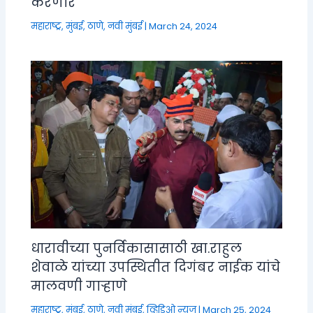
करणार
महाराष्ट्र
,
मुंबई, ठाणे, नवी मुंबई
|
March 24, 2024
धारावीच्या पुनर्विकासासाठी खा.राहुल
शेवाळे यांच्या उपस्थितीत दिगंबर नाईक यांचे
मालवणी गाऱ्हाणे
महाराष्ट्र
,
मुंबई, ठाणे, नवी मुंबई
,
व्हिडिओ न्यूज
|
March 25, 2024