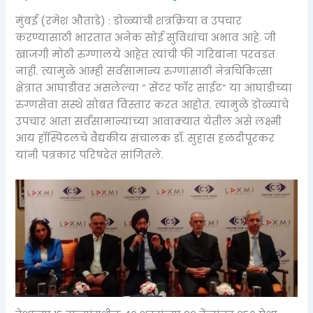
मुंबई (रमेश औताडे) : डोळ्यांची शत्रक्रिया व उपचार
करण्यासाठी भारतात अनेक सोई सुविधांचा अभाव आहे. जी
खाजगी मोठी रुग्णालये आहेत त्यांची फी गरिबांना परवडत
नाही. त्यामुळे आम्ही सर्वसामान्य रुग्णांसाठी नेत्रचिकित्सा
क्षेत्रात आघाडीवर असलेल्या ” सेंटर फॉर साईट” या आघाडीच्या
रुग्णसेवा संस्थे सोबत विस्तार करत आहोत. त्यामुळे डोळ्यांचे
उपचार आता सर्वसामान्यांच्या आवाक्यात येतील असे लक्ष्मी
आय हॉस्पिटलचे वैद्यकीय संचालक डॉ. सुहास हळदीपूरकर
यांनी पत्रकार परिषदेत सांगितले.