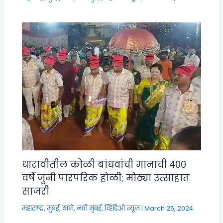
धारावीतील कोळी बांधवांची मानाची ४००
वर्षे जुनी पारंपरिक होळी; मोठ्या उत्साहात
साजरी
महाराष्ट्र
,
मुंबई, ठाणे, नवी मुंबई
,
व्हिडिओ न्यूज
|
March 25, 2024