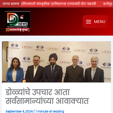
Skip
शरद प्रतिभाशाली सांस्कृतिक प्रतिष्ठानचा राज्यव्यापी दौरा यशस्वी
ताज्या बातम्या
कर्जमुक्ती योजन
to
content
MENU
डोळ्यांचे उपचार आता
सर्वसामान्यांच्या आवाक्यात
September 4, 2024
/
1 minute of reading