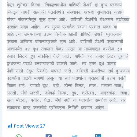
देवून शुभेच्छा दिल्या. चिपळूणमधील वाशिष्ठी डेअरी हा दुग्ध प्रकल्प
चिपळूण नागरी सहकारी पतसंस्थेचे संस्थापक अध्यक्ष सुभाषराव चव्हाण
यांच्या संकल्पनेतून सुरू झाला आहे. वाशिष्ठी डेअरीचे चेअरमन उद्योजक
प्रशांत यादव आहेत. तर मुख्य प्रवर्तक स्वप्ना प्रशांत यादव या
आहेत.या उभयतांच्या उत्तम नियोजनाखाली वाशिष्ठी डेअरी प्रकल्पाचा
प्रवास अतिशय चांगल्याप्रकारे सुरू आहे. वाशिष्ठी डेअरी प्रकल्पाची
आत्तापर्यंत ५४ दूध संकलन केंद्र असून या माध्यमातून दररोज ३५
हजार लिटर दूध संकलित केले जाते. यापैकी १० हजार लिटर दूध हे
दुग्धजन्य पदार्थ बनवण्यासाठी वापरले जाते. तर इतर दूध पाऊच
पँकींगसाठी (दूध पिशवी) वापरले जाते. वाशिष्ठी डेअरीच्या सर्व दुग्धजन्य
पदार्थांना वाढती मागणी असून या सर्व पदार्थांना ग्राहकांची उत्तम पसंती
मिळत आहे. यामध्ये दूध, दही, टोन्ड मिल्क, ताक, मसाला ताक,
लस्सी, मँगो लस्सी, फ्लेवर्ड मिल्क, तुप, श्रीखंड, आम्रखंड, खवा,
खवा मोदक, पनीर, पेढा, मँगो बर्फी या पदार्थांचा समावेश आहे. तर
लवकरच काजू कत्तलीचे प्रॉडक्ट्स निर्मिती करणार आहेत.
Post Views:
27