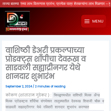
Skip
ुक्ती योजनेच्या लाभ वितरणास प्रारंभ; प्रत्येक पात्र शेतकऱ्यांना लाभ मिळणार – मुख्यमंत्
ताज्या बातम्या
to
content
MENU
वाशिष्ठी डेअरी प्रकल्पाच्या
प्रोडक्ट्स शाँपीचा देवरूख व
साडवली सह्याद्रीनगर येथे
शानदार शुभारंभ
September 2, 2024
/
2 minutes of reading
कोकण (शांताराम गुडेकर ) :
चिपळूणमधील वाशिष्ठी मिल्क अँन्ड
मिल्क प्रोडक्ट्स शाँपीचा संगमेश्वर तालुक्यातील देवरूख शिवाजी चौक व
साडवली सह्याद्रीनगर येथे रविवारी शानदार शुभारंभ करण्यात