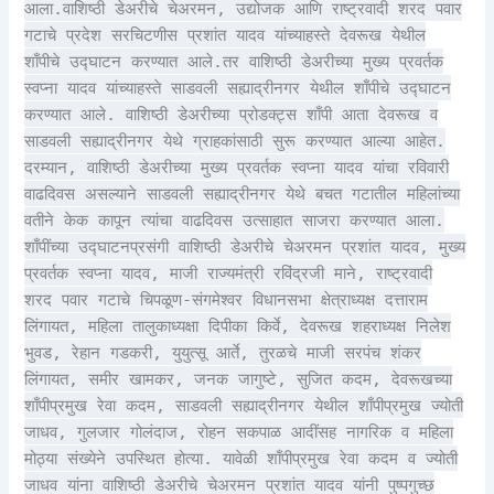
आला.वाशिष्ठी डेअरीचे चेअरमन, उद्योजक आणि राष्ट्रवादी शरद पवार
गटाचे प्रदेश सरचिटणीस प्रशांत यादव यांच्याहस्ते देवरूख येथील
शाँपीचे उद्घाटन करण्यात आले.तर वाशिष्ठी डेअरीच्या मुख्य प्रवर्तक
स्वप्ना यादव यांच्याहस्ते साडवली सह्याद्रीनगर येथील शाँपीचे उद्घाटन
करण्यात आले. वाशिष्ठी डेअरीच्या प्रोडक्ट्स शाँपी आता देवरूख व
साडवली सह्याद्रीनगर येथे ग्राहकांसाठी सुरू करण्यात आल्या आहेत.
दरम्यान, वाशिष्ठी डेअरीच्या मुख्य प्रवर्तक स्वप्ना यादव यांचा रविवारी
वाढदिवस असल्याने साडवली सह्याद्रीनगर येथे बचत गटातील महिलांच्या
वतीने केक कापून त्यांचा वाढदिवस उत्साहात साजरा करण्यात आला.
शाँपींच्या उद्घाटनप्रसंगी वाशिष्ठी डेअरीचे चेअरमन प्रशांत यादव, मुख्य
प्रवर्तक स्वप्ना यादव, माजी राज्यमंत्री रविंद्रजी माने, राष्ट्रवादी
शरद पवार गटाचे चिपळूण-संगमेश्वर विधानसभा क्षेत्राध्यक्ष दत्ताराम
लिंगायत, महिला तालुकाध्यक्षा दिपीका किर्वे, देवरूख शहराध्यक्ष निलेश
भुवड, रेहान गडकरी, युयुत्सू आर्ते, तुरळचे माजी सरपंच शंकर
लिंगायत, समीर खामकर, जनक जागुष्टे, सुजित कदम, देवरूखच्या
शाँपीप्रमुख रेवा कदम, साडवली सह्याद्रीनगर येथील शाँपीप्रमुख ज्योती
जाधव, गुलजार गोलंदाज, रोहन सकपाळ आदींसह नागरिक व महिला
मोठ्या संख्येने उपस्थित होत्या. यावेळी शाँपीप्रमुख रेवा कदम व ज्योती
जाधव यांना वाशिष्ठी डेअरीचे चेअरमन प्रशांत यादव यांनी पुष्पगुच्छ