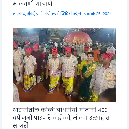
मालवणी गाऱ्हाणे
महाराष्ट्र
,
मुंबई, ठाणे, नवी मुंबई
,
व्हिडिओ न्यूज
|
March 25, 2024
धारावीतील कोळी बांधवांची मानाची ४००
वर्षे जुनी पारंपरिक होळी; मोठ्या उत्साहात
साजरी