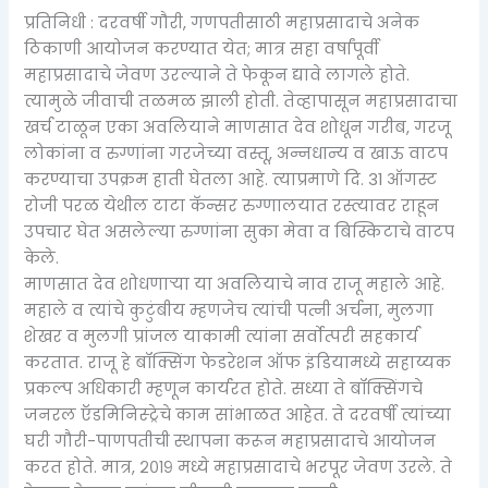
प्रतिनिधी : दरवर्षी गौरी, गणपतीसाठी महाप्रसादाचे अनेक
ठिकाणी आयोजन करण्यात येत; मात्र सहा वर्षांपूर्वी
महाप्रसादाचे जेवण उरल्याने ते फेकून द्यावे लागले होते.
त्यामुळे जीवाची तळमळ झाली होती. तेव्हापासून महाप्रसादाचा
खर्च टाळून एका अवलियाने माणसात देव शोधून गरीब, गरजू
लोकांना व रुग्णांना गरजेच्या वस्तू, अन्नधान्य व खाऊ वाटप
करण्याचा उपक्रम हाती घेतला आहे. त्याप्रमाणे दि. 31 ऑगस्ट
रोजी परळ येथील टाटा कॅन्सर रुग्णालयात रस्त्यावर राहून
उपचार घेत असलेल्या रुग्णांना सुका मेवा व बिस्किटाचे वाटप
केले.
माणसात देव शोधणाऱ्या या अवलियाचे नाव राजू महाले आहे.
महाले व त्यांचे कुटुंबीय म्हणजेच त्यांची पत्नी अर्चना, मुलगा
शेखर व मुलगी प्रांजल याकामी त्यांना सर्वोत्परी सहकार्य
करतात. राजू हे बॉक्सिंग फेडरेशन ऑफ इंडियामध्ये सहाय्यक
प्रकल्प अधिकारी म्हणून कार्यरत होते. सध्या ते बॉक्सिंगचे
जनरल ऍडमिनिस्ट्रेचे काम सांभाळत आहेत. ते दरवर्षी त्यांच्या
घरी गौरी-पाणपतीची स्थापना करून महाप्रसादाचे आयोजन
करत होते. मात्र, २०१९ मध्ये महाप्रसादाचे भरपूर जेवण उरले. ते