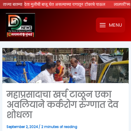
Skip
्त्व न देता मुलीची बाजू घेत असल्याच्या रागातून टोकाचे पाऊल
ताज्या बातम्या
लालपरी’च्या मार्गफल
to
content
MENU
महाप्रसादाचा खर्च टाळून एका
अवलियाने कर्करोग रुग्णात देव
शोधला
September 2, 2024
/
2 minutes of reading