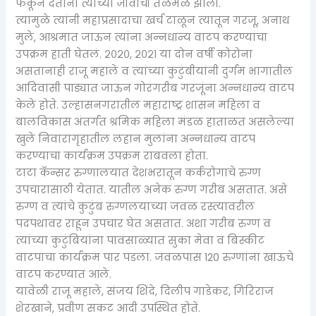
फेकून देताना त्यांच्या जीवाची तळमळ झाली.
त्यामुळे त्यांनी महाप्रसादाचा खर्च टाळून त्यातून गरजू, अनाथ
मुले, आश्रमात जाऊन त्यांना अन्नधान्य वाटप करण्याचा
उपक्रम हाती घेतलं. २०२०, २०२१ या दोन वर्षी कोरोना
असतानाही राजू महाले व त्यांच्या कुटुंबीयांनी दुर्गम भागातील
आदिवासी पाड्यात जाऊन गोरगरीब गरजूंना अन्नधान्य वाटप
केले होते. उल्हासनगरातील महाराष्ट्र शासन महिला व
बालविकास अंतर्गत श्रमिक महिला मंडळ हाताळत असलेल्या
खुले निवारागृहातील लहान मुलांना अन्नधान्य वाटप
करण्याचा कार्यक्रम उपक्रम राबवला होता.
टाटा कॅन्सर रुग्णालयात देशभरातून कर्करोगाचे रुग्ण
उपचारासाठी येतात. यातील अनेक रुग्ण गरीब असतात. असे
रुग्ण व त्यांचे कुटुंब रुग्णलयाच्या जवळ रस्त्यावरील
पदपथावर राहून उपचार घेत असतात. अशा गरीब रुग्ण व
त्यांच्या कुटुंबियांना पावसाळ्यात सुका मेवा व बिस्कीट
वाटपाचा कार्यक्रम पार पडला. जवळपास 120 रुग्णांना खाऊचे
वाटप करण्यात आले.
यावेळी राजू महाले, संजय शिंदे, दिलीप गाडेकर, गिरिराज
शेरखाने, प्रवीण सकट आदी उपस्थित होते.