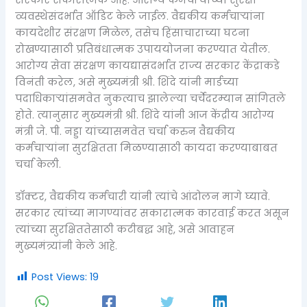
व्यवस्थेसंदर्भात ऑडिट केले जाईल. वैद्यकीय कर्मचाऱ्यांना
कायदेशीर संरक्षण मिळेल, तसेच हिंसाचाराच्या घटना
रोखण्यासाठी प्रतिबंधात्मक उपाययोजना करण्यात येतील.
आरोग्य सेवा संरक्षण कायद्यासंदर्भात राज्य सरकार केंद्राकडे
विनंती करेल, असे मुख्यमंत्री श्री. शिंदे यांनी मार्डच्या
पदाधिकाऱ्यांसमवेत नुकत्याच झालेल्या चर्चेदरम्यान सांगितले
होते. त्यानुसार मुख्यमंत्री श्री. शिंदे यांनी आज केंद्रीय आरोग्य
मंत्री जे. पी. नड्डा यांच्यासमवेत चर्चा करुन वैद्यकीय
कर्मचाऱ्यांना सुरक्षितता मिळण्यासाठी कायदा करण्याबाबत
चर्चा केली.
डॉक्टर, वैद्यकीय कर्मचारी यांनी त्यांचे आंदोलन मागे घ्यावे.
सरकार त्यांच्या मागण्यांवर सकारात्मक कारवाई करत असून
त्यांच्या सुरक्षिततेसाठी कटीबद्ध आहे, असे आवाहन
मुख्यमंत्र्यांनी केले आहे.
Post Views:
19