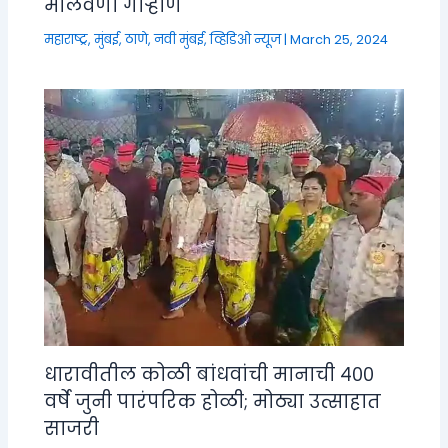
मालवणी गाऱ्हाणे
महाराष्ट्र
,
मुंबई, ठाणे, नवी मुंबई
,
व्हिडिओ न्यूज
|
March 25, 2024
धारावीतील कोळी बांधवांची मानाची ४००
वर्षे जुनी पारंपरिक होळी; मोठ्या उत्साहात
साजरी