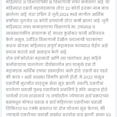
महिन्यात ३१ विभागांपैकी १८ विभागांनी नफा कमवला आहे. या
महिन्यात एसटी महामंडळाचा तोटा २२ कोटी इतका नाम मात्र
झालेला आहे. यंदा एप्रिल ते जुलै,2024 मध्ये मागील आर्थिक
वर्षाच्या तुलनेत १३१ कोटी रुपयांनी तोटा कमी झाला आहे. जुलै
महिन्यात नफा कमावणाऱ्या विभागांचे मा. उपाध्यक्ष व
व्यवस्थापकीय संचालक डॉ. माधव कुसेकर यांनी अभिनंदन
केले असून, उर्वरित विभागांनी देखील प्रयत्नांची पराकाष्टा
करून ऑगस्ट महिन्यात संपूर्ण महामंडळ फायद्यात येईल असे
प्रयत्न करावे असे आवाहन केले आहे.
दोन वर्ष कोरोना महामारी आणि त्या पाठोपाठ सहा महिने
कर्मचाऱ्यांचा चाललेला दीर्घकालीन संप यामुळे एस टी
महामंडळ आर्थिक दृष्ट्या डबघाईला आले होते. एसटी बंद पडते
की काय ? अशी अवस्था निर्माण झाली होती. मे २०२२ पासून
एसटीची सुरळीत वाहतूक सेवा सुरू झाली. तथापि, एसटीचा
घटलेला प्रवासी पुनश्च एसटीकडे वळविणे हे मोठे आव्हान होते.
यावेळी राज्य शासनाने ७५ वर्षावरील ज्येष्ठांना सर्व प्रकारच्या
बसमधून मोफत प्रवास व सर्व महिलांना एसटीच्या प्रवासी
तिकिटात ५० टक्के सवलत या दोन योजना सुरू केल्या, की
ज्यामुळे एसटीच्या प्रवासी संख्येत भरघोस वाढ झाली. सध्या 53