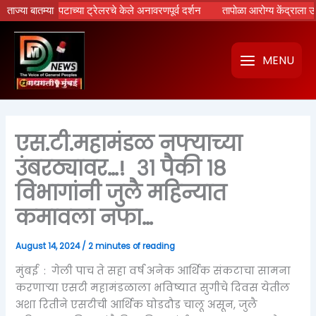
Skip
’ चित्रपटाच्या ट्रेलरचे केले अनावरणपूर्व दर्शन
ताज्या बातम्या
तापोळा आरोग्य केंद्राला उपमुख्यमंत
to
content
MENU
एस.टी.महामंडळ नफ्याच्या
उंबरठ्यावर…! ३१ पैकी १८
विभागांनी जुलै महिन्यात
कमावला नफा…
August 14, 2024
/
2 minutes of reading
मुंबई : गेली पाच ते सहा वर्ष अनेक आर्थिक संकटाचा सामना
करणाऱ्या एसटी महामंडळाला भविष्यात सुगीचे दिवस येतील
अशा रितीने एसटीची आर्थिक घोडदौड चालू असून, जुलै