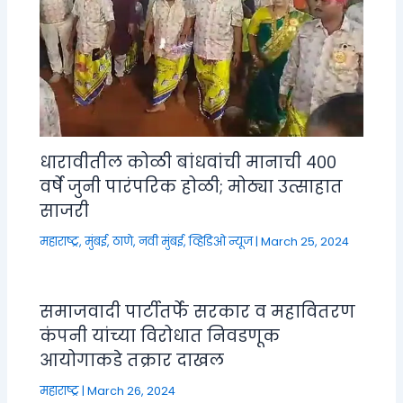
धारावीतील कोळी बांधवांची मानाची ४००
वर्षे जुनी पारंपरिक होळी; मोठ्या उत्साहात
साजरी
महाराष्ट्र
,
मुंबई, ठाणे, नवी मुंबई
,
व्हिडिओ न्यूज
|
March 25, 2024
समाजवादी पार्टीतर्फे सरकार व महावितरण
कंपनी यांच्या विरोधात निवडणूक
आयोगाकडे तक्रार दाखल
महाराष्ट्र
|
March 26, 2024