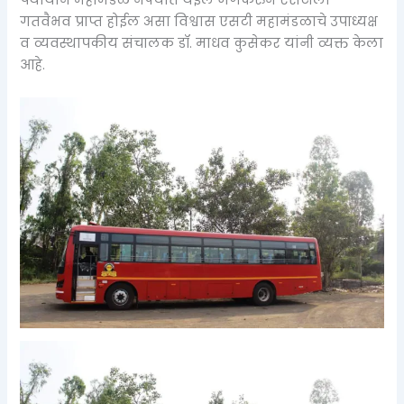
पर्यांयाने महामंडळ नफ्यात येईल जेणेकरुन एसटीला
गतवैभव प्राप्त होईल असा विश्वास एसटी महामंडळाचे उपाध्यक्ष
व व्यवस्थापकीय संचालक डॉ. माधव कुसेकर यांनी व्यक्त केला
आहे.