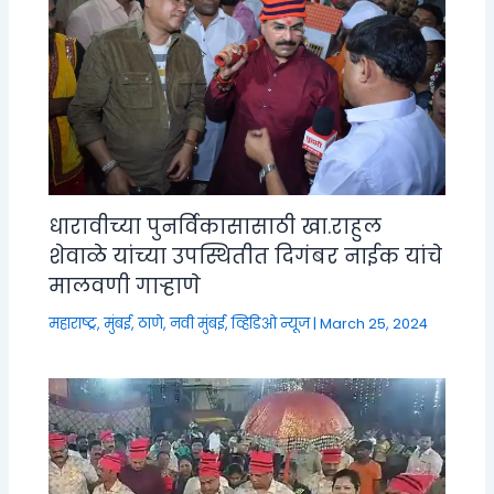
धारावीच्या पुनर्विकासासाठी खा.राहुल
शेवाळे यांच्या उपस्थितीत दिगंबर नाईक यांचे
मालवणी गाऱ्हाणे
महाराष्ट्र
,
मुंबई, ठाणे, नवी मुंबई
,
व्हिडिओ न्यूज
|
March 25, 2024