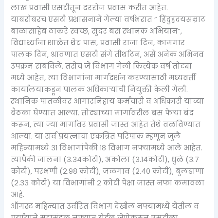
लाख प्रवासी एसटीतून दररोज प्रवास करीत आहेत.
याबरोबरच एसटी प्रशासनाने गेल्या वर्षभरात ” हिंदुह्रदयसम्राट
बाळासाहेब ठाकरे स्वच्छ, सुंदर बस स्थानक अभियान”,
विद्यार्थ्यांना शाळेत थेट पास, प्रवासी राजा दिन, कामगार
पालक दिन, श्रावणात एसटी संगे तीर्थाटन, असे अनेक अभिनव
उपक्रम राबविले. तसेच जे विभाग गेली कित्येक वर्ष तोट्या
मध्ये आहेत, त्या विभागांना मार्गदर्शन करण्यासाठी मध्यवर्ती
कार्यालयाकडून पालक अधिकाऱ्यांची नियुक्ती केली गेली.
स्थानिक पातळीवर आगारनिहाय कर्मचारी व अधिकारी यांच्या
बैठका घेण्यात आल्या. तोट्याच्या मार्गावरील बस फेऱ्या बंद
करून, त्या ज्या मार्गावर प्रवासी जास्त आहेत तेथे वळविण्यात
आल्या. या सर्व प्रयत्नांचा एकत्रित परिपाक म्हणून जुलै
महिन्यामध्ये ३१ विभागांपैकी १८ विभाग नफ्यामध्ये आले आहेत.
त्यापैकी जालना (३.३४कोटी), अकोला (३.१४कोटी), धुळे (३.७
कोटी), परभणी (२.९८ कोटी), जळगाव (२.४० कोटी), बुलढाणा
(२.३३ कोटी) या ‍विभागांनी २ कोटी पेक्षा जास्त नफा कमावला
आहे.
ऑगस्ट महिन्यात उर्वरित विभाग देखील नफ्यामध्ये येतील व