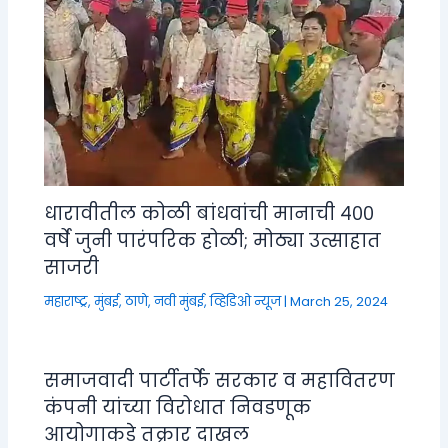
धारावीतील कोळी बांधवांची मानाची ४००
वर्षे जुनी पारंपरिक होळी; मोठ्या उत्साहात
साजरी
महाराष्ट्र
,
मुंबई, ठाणे, नवी मुंबई
,
व्हिडिओ न्यूज
|
March 25, 2024
समाजवादी पार्टीतर्फे सरकार व महावितरण
कंपनी यांच्या विरोधात निवडणूक
आयोगाकडे तक्रार दाखल