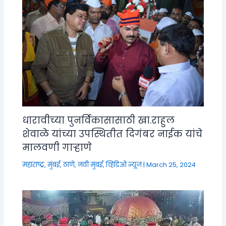
धारावीच्या पुनर्विकासासाठी खा.राहुल
शेवाळे यांच्या उपस्थितीत दिगंबर नाईक यांचे
मालवणी गाऱ्हाणे
महाराष्ट्र
,
मुंबई, ठाणे, नवी मुंबई
,
व्हिडिओ न्यूज
|
March 25, 2024