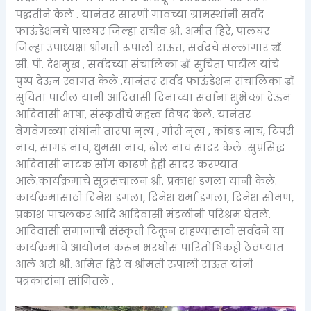
पद्धतीने केले . यानंतर सारणी गावच्या ग्रामस्थांनी सर्वद
फाऊंडेशनचे पालघर जिल्हा सचीव श्री. अमीत हिरे, पालघर
जिल्हा उपाध्यक्षा श्रीमती रूपाली राऊत, सर्वदचे सल्लागार डाॕ.
सी. पी. देशमुख , सर्वदच्या संचालिका डाॕ. सुचिता पाटील यांचे
पुष्प देऊन स्वागत केले .यानंतर सर्वद फाऊंडेशन संचालिका डाॕ.
सुचिता पाटील यांनी आदिवासी दिनाच्या सर्वांना शुभेच्छा देऊन
आदिवासी भाषा, संस्कृतीचे महत्त्व विषद केले. यानंतर
वेगवेगळ्या संघांनी तारपा नृत्य , गौरी नृत्य , कांबड नाच, टिपरी
नाच, सांगड नाच, धुमसा नाच, ढोल नाच सादर केले .सुप्रसिद्ध
आदिवासी नाटक सोंग काढणे हेही सादर करण्यात
आले.कार्यक्रमाचे सूत्रसंचालन श्री. प्रकाश डगला यांनी केले.
कार्यक्रमासाठी दिनेश डगला, दिनेश धर्मा डगला, दिनेश सोमण,
प्रकाश पाचलकर आदि आदिवासी मंडळीनी परिश्रम घेतले.
आदिवासी समाजाची संस्कृती टिकून राहण्यासाठी सर्वदने या
कार्यक्रमाचे आयोजन करून भरघोस पारितोषिकही ठेवण्यात
आले असे श्री. अमित हिरे व श्रीमती रुपाली राऊत यांनी
पत्रकारांना सांगितले .