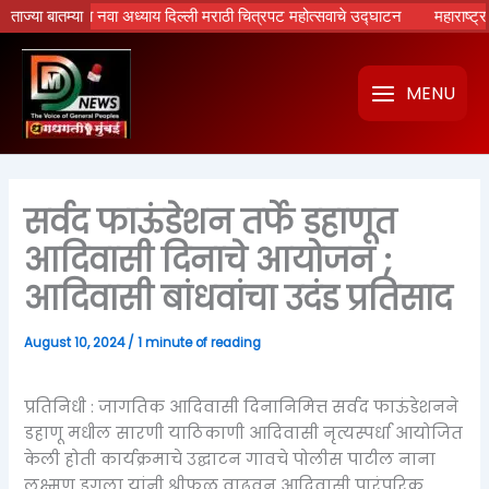
Skip
्रपटांचा नवा अध्याय दिल्ली मराठी चित्रपट महोत्सवाचे उद्घाटन
ताज्या बातम्या
महाराष्ट्रात होण
to
content
MENU
सर्वद फाऊंडेशन तर्फे डहाणूत
आदिवासी दिनाचे आयोजन ;
आदिवासी बांधवांचा उदंड प्रतिसाद
August 10, 2024
/
1 minute of reading
प्रतिनिधी : जागतिक आदिवासी दिनानिमित्त सर्वद फाऊंडेशनने
डहाणू मधील सारणी याठिकाणी आदिवासी नृत्यस्पर्धा आयोजित
केली होती कार्यक्रमाचे उद्घाटन गावचे पोलीस पाटील नाना
लक्ष्मण डगला यांनी श्रीफळ वाढवून आदिवासी पारंपरिक