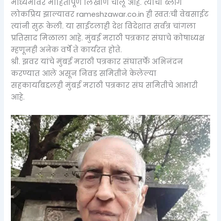
माध्यमांवर माहितीपूर्ण लिखाण चालू आहे. त्यांचा ब्लॉग
लोकप्रिय झाल्यावर rameshzawar.co.in ही स्वत:ची वेबसाईट
त्यांनी सुरू केली. या साईटलाही देश विदेशात सर्वत्र चांगला
प्रतिसाद मिळाला आहे. मुंबई मराठी पत्रकार संघाचे कोषाध्यक्ष
म्हणूनही अनेक वर्षे ते कार्यरत होते.
श्री. झवर यांचे मुंबई मराठी पत्रकार संघातर्फे अभिनंदन
करण्यात आले असून निवड समितीने केलेल्या
सहकार्याबद्दलही मुंबई मराठी पत्रकार संघ समितीचे आभारी
आहे.