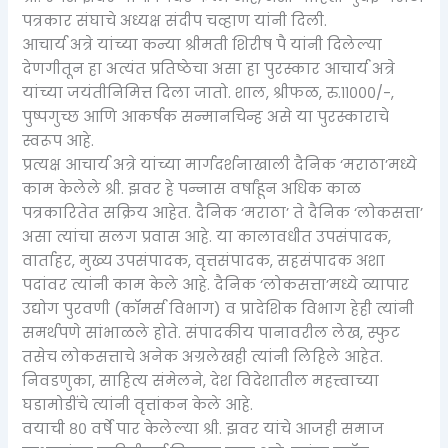
पत्रकार संघाचे अध्यक्ष संदीप चव्हाण यांनी दिली.
आचार्य अत्रे यांच्या कन्या श्रीमती शिरीष पै यांनी दिलेल्या
देणगीतून हा अत्यंत प्रतिष्ठेचा असा हा पुरस्कार आचार्य अत्रे
यांच्या जयंतीनिमित्त दिला जातो. शाल, श्रीफळ, रु.११०००/-,
पुष्पगुच्छ आणि आकर्षक सन्मानचिन्ह असे या पुरस्काराचे
स्वरूप आहे.
प्रत्यक्ष आचार्य अत्रे यांच्या मार्गदर्शनाखाली दैनिक ‘मराठा’मध्ये
काम केलेले श्री. झवर हे पन्नास वर्षांहून अधिक काळ
पत्रकारितेत सक्रिय आहेत. दैनिक ‘मराठा’ ते दैनिक ‘लोकसत्ता’
असा त्यांचा सलग प्रवास आहे. या कालावधीत उपसंपादक,
वार्ताहर, मुख्य उपसंपादक, वृत्तसंपादक, सहसंपादक अशा
पदांवर त्यांनी काम केले आहे. दैनिक ‘लोकसत्ता’मध्ये व्यापार
उद्योग पुरवणी (कॉमर्स विभाग) व प्रादेशिक विभाग हेही त्यांनी
समर्थपणे सांभाळले होते. संपादकीय पानावरील लेख, स्फुट
तसेच लोकसत्ताचे अनेक अग्रलेखही त्यांनी लिहिले आहेत.
निवडणुका, साहित्य संमेलने, देश विदेशातील महत्त्वाच्या
घडामोडींचे त्यांनी वृत्तांकन केले आहे.
वयाची ८० वर्षे पार केलेल्या श्री. झवर यांचे आजही समाज