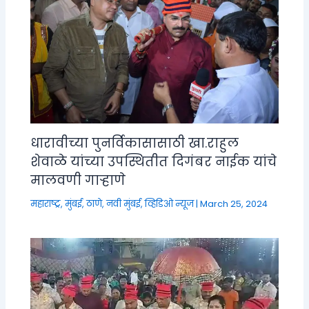
धारावीच्या पुनर्विकासासाठी खा.राहुल
शेवाळे यांच्या उपस्थितीत दिगंबर नाईक यांचे
मालवणी गाऱ्हाणे
महाराष्ट्र
,
मुंबई, ठाणे, नवी मुंबई
,
व्हिडिओ न्यूज
|
March 25, 2024