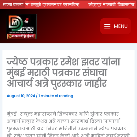
Skip
HSRPविना बसमुळे प्रशासनावर प्रश्नचिन्ह
ताज्या बातम्या
कोल्हापूर नाक्याची ‘विकासगंगा’ गटारात! र
to
content
MENU
ज्येष्ठ पत्रकार रमेश झवर यांना
मुंबई मराठी पत्रकार संघाचा
आचार्य अत्रे पुरस्कार जाहीर
August 10, 2024
/
1 minute of reading
मुंबई : संयुक्त महाराष्ट्राचे शिल्पकार आणि झुंजार पत्रकार
आचार्य प्रल्हाद केशव अत्रे यांच्या स्मरणार्थ दिल्या जाणार्या
पुरस्कारासाठी यंदा निवड समितीने एकमताने ज्येष्ठ पत्रकार
श्री. रमेश झवर यांची निवड केली आहे, अशी माहिती मुंबई मराठी