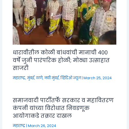
धारावीतील कोळी बांधवांची मानाची ४००
वर्षे जुनी पारंपरिक होळी; मोठ्या उत्साहात
साजरी
महाराष्ट्र
,
मुंबई, ठाणे, नवी मुंबई
,
व्हिडिओ न्यूज
|
March 25, 2024
समाजवादी पार्टीतर्फे सरकार व महावितरण
कंपनी यांच्या विरोधात निवडणूक
आयोगाकडे तक्रार दाखल
महाराष्ट्र
|
March 26, 2024