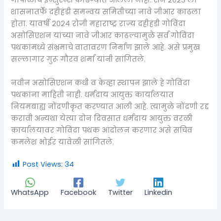
गोपाळांचे इन्शुरन्स काढण्यात आलेला नाही. सन २०२३ ला
शासनातर्फे दहीहंडी समन्वय समितीच्या नावे जीआर काढला
होता. यावर्षी २०२४ रोजी महाराष्ट्र राज्य दहीहंडी गोविंदा
असोसिएशन यांच्या नावे जीआर काढल्यामुळे सर्व गोविंदा
पथकांमध्ये संभ्रमाचे वातावरण निर्माण झाले आहे. असे प्रमुख
सल्लागार गुरू गौरव शर्मा यांनी सांगितले.
नवीन असोसिएशन कधी व केव्हा स्थापन झाले हे गोविंदा
पथकांना माहिती नाही. धर्मदाय आयुक्त कार्यालयात
नियमबाह्य नोंदणीकृत करण्यात आली आहे. त्यामुळे नोंदणी रद्द
करावी अन्यथा येत्या दोन दिवसात धर्मदाय आयुक्त वरळी
कार्यालयावर गोविंदा पथक आंदोलन करणार असे सचिव
कमलेश भोईर यावेळी सांगितले.
Post Views:
34
WhatsApp
Facebook
Twitter
Linkedin