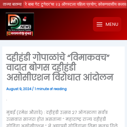
Skip
ेचा नको रे बाबा गेट टुगेदर’चा २३ ऑगस्टला पहिला प्रयोग; कोकणवासीय कलाकारांची 
ताज्या बातम्या
to
content
MENU
दहीहंडी गोपाळांचे “विमाकवच”
वादात बोगस दहीहंडी
असोसीएशन विरोधात आंदोलन
August 9, 2024
/
1 minute of reading
.
मुंबई (रमेश औताडे) : दहीहंडी उत्सव २७ ऑगस्टला सर्वत्र
उत्सवात साजरा होत असताना ” महाराष्ट्र राज्य दहीहंडी
गोविंदा असोसीएशन ” ने अद्यापही गोविंदांना विमा कवच दिले