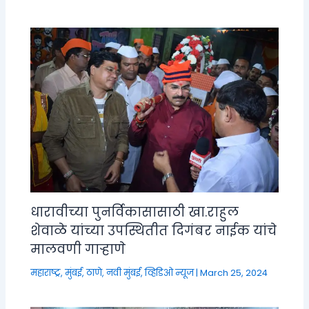
धारावीच्या पुनर्विकासासाठी खा.राहुल
शेवाळे यांच्या उपस्थितीत दिगंबर नाईक यांचे
मालवणी गाऱ्हाणे
महाराष्ट्र
,
मुंबई, ठाणे, नवी मुंबई
,
व्हिडिओ न्यूज
|
March 25, 2024