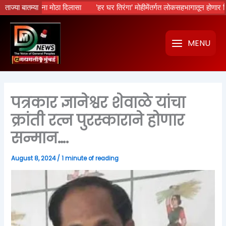
Skip
करमान्यांना मोठा दिलासा
ताज्या बातम्या
’हर घर तिरंगा’ मोहीमेंतर्गत लोकसहभागातून होणार विविध 
to
content
MENU
पत्रकार ज्ञानेश्वर शेवाळे यांचा
क्रांती रत्न पुरस्काराने होणार
सन्मान….
August 8, 2024
/
1 minute of reading