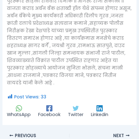
पुरस्कार सोहळा रविवार दिनांक 11 ऑगस्ट रोजी सकाळी ११
वाजता कराड अर्बन बँक शताब्दी हॉल येथे संपन्न होणार असून,
अर्बन बँकेचे मुख्य कार्यकारी अधिकारी दिलीप गुरव ,जनता
क्रांती दलाचे प्रदेशाध्यक्ष सत्यवान कमाने ,सहाय्यक पोलीस
निरीक्षक रेखा देशपांडे यांच्या प्रमुख उपस्थितीत पुरस्कार
वितरण समारंभ होणार आहे ,या कार्यक्रमास मनसेचे कराड
शहराध्यक्ष सागर बर्गे , जयश्री गुरव ,रामभाऊ सातपुते, दाउद
खान मुल्ला ,सांगली जिल्हा समन्वयक संभाजी राजे पाटील,
शिवव्याख्याते विक्रांत पाटील उपस्थित राहणार आहेत या
पुरस्कार सोहळ्याचे आयोजन सुनिता भोसले, संचना माळी
,साधना राजमाने ,पत्रकार विजया माने, पत्रकार नितीन
वायदंडे यांनी केले आहे .
Post Views:
33
WhatsApp
Facebook
Twitter
Linkedin
PREVIOUS
NEXT